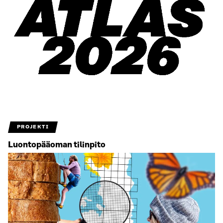
PROJEKTI
Luontopääoman tilinpito