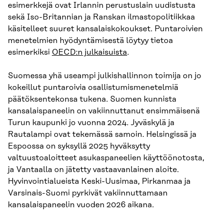
esimerkkejä ovat Irlannin perustuslain uudistusta
sekä Iso-Britannian ja Ranskan ilmastopolitiikkaa
käsitelleet suuret kansalaiskokoukset. Puntaroivien
menetelmien hyödyntämisestä löytyy tietoa
esimerkiksi
OECD:n julkaisuista
.
Suomessa yhä useampi julkishallinnon toimija on jo
kokeillut puntaroivia osallistumismenetelmiä
päätöksentekonsa tukena. Suomen kunnista
kansalaispaneelin on vakiinnuttanut ensimmäisenä
Turun kaupunki jo vuonna 2024. Jyväskylä ja
Rautalampi ovat tekemässä samoin. Helsingissä ja
Espoossa on syksyllä 2025 hyväksytty
valtuustoaloitteet asukaspaneelien käyttöönotosta,
ja Vantaalla on jätetty vastaavanlainen aloite.
Hyvinvointialueista Keski-Uusimaa, Pirkanmaa ja
Varsinais-Suomi pyrkivät vakiinnuttamaan
kansalaispaneelin vuoden 2026 aikana.