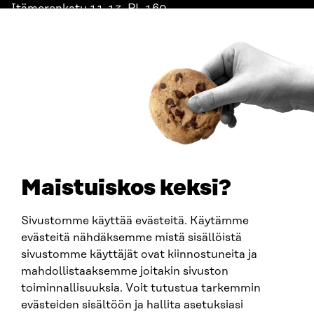
Itämerenkatu 11-13, PL 160,
00181 Helsinki
Saapumisohjeet
Y-TUNNUS
0202132-3
PUHELIN
+358 294 618 991
SÄHKÖPOSTI
etunimi.sukunimi@sitra.fi
sitra@sitra.fi
Maistuiskos keksi?
Sivustomme käyttää evästeitä. Käytämme
SITRA SOSIAALISESSA MEDIASSA
evästeitä nähdäksemme mistä sisällöistä
sivustomme käyttäjät ovat kiinnostuneita ja
LinkedIn
mahdollistaaksemme joitakin sivuston
Instagram
toiminnallisuuksia. Voit tutustua tarkemmin
YouTube
evästeiden sisältöön ja hallita asetuksiasi