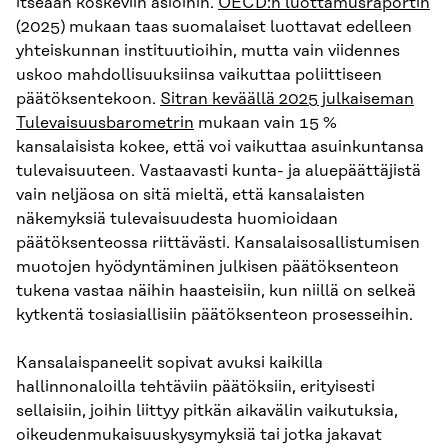
itseään koskeviin asioihin.
OECD:n
luottamusraportin
(2025) mukaan taas suomalaiset luottavat edelleen
yhteiskunnan instituutioihin, mutta vain viidennes
uskoo mahdollisuuksiinsa vaikuttaa poliittiseen
päätöksentekoon.
Sitran keväällä 2025 julkaiseman
Tulevaisuusbarometrin
mukaan vain 15 %
kansalaisista kokee, että voi vaikuttaa asuinkuntansa
tulevaisuuteen. Vastaavasti kunta- ja aluepäättäjistä
vain neljäosa on sitä mieltä, että kansalaisten
näkemyksiä tulevaisuudesta huomioidaan
päätöksenteossa riittävästi. Kansalaisosallistumisen
muotojen hyödyntäminen julkisen päätöksenteon
tukena vastaa näihin haasteisiin, kun niillä on selkeä
kytkentä tosiasiallisiin päätöksenteon prosesseihin.
Kansalaispaneelit sopivat avuksi kaikilla
hallinnonaloilla tehtäviin päätöksiin, erityisesti
sellaisiin, joihin liittyy pitkän aikavälin vaikutuksia,
oikeudenmukaisuuskysymyksiä tai jotka jakavat