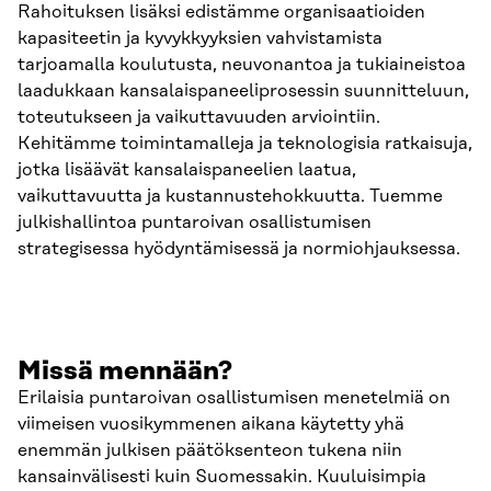
Rahoituksen lisäksi edistämme organisaatioiden
kapasiteetin ja kyvykkyyksien vahvistamista
tarjoamalla koulutusta, neuvonantoa ja tukiaineistoa
laadukkaan kansalaispaneeliprosessin suunnitteluun,
toteutukseen ja vaikuttavuuden arviointiin.
Kehitämme toimintamalleja ja teknologisia ratkaisuja,
jotka lisäävät kansalaispaneelien laatua,
vaikuttavuutta ja kustannustehokkuutta. Tuemme
julkishallintoa puntaroivan osallistumisen
strategisessa hyödyntämisessä ja normiohjauksessa.
Missä mennään?
Erilaisia puntaroivan osallistumisen menetelmiä on
viimeisen vuosikymmenen aikana käytetty yhä
enemmän julkisen päätöksenteon tukena niin
kansainvälisesti kuin Suomessakin. Kuuluisimpia