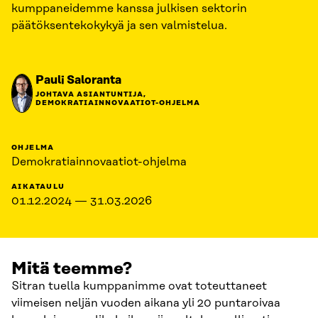
kumppaneidemme kanssa julkisen sektorin
päätöksentekokykyä ja sen valmistelua.
Pauli Saloranta
JOHTAVA ASIANTUNTIJA,
DEMOKRATIAINNOVAATIOT-OHJELMA
OHJELMA
Demokratiainnovaatiot-ohjelma
AIKATAULU
01.12.2024 — 31.03.2026
Mitä teemme?
Sitran tuella kumppanimme ovat toteuttaneet
viimeisen neljän vuoden aikana yli 20 puntaroivaa