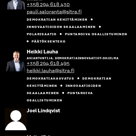
+358 294 618 430
pauli.saloranta@sitra.fi
DEMOKRATIAN KEHITTÄMINEN
INNOVAATIOIDEN SKAALAAMINEN
POLARISAATIO
PUNTAROIVA OSALLISTUMINEN
PÄÄTÖKSENTEKO
Siirry
Heikki Lauha
henkilön
ASIANTUNTIJA, DEMOKRATIAINNOVAATIOT-OHJELMA
sivulle
+358 294 618 495
heikki.lauha@sitra.fi
DEMOKRATIAKASVATUS
DEMOKRATIAN
KEHITTÄMINEN
INNOVAATIOIDEN
SKAALAAMINEN
PUNTAROIVA
OSALLISTUMINEN
Siirry
Joel Lindqvist
henkilön
sivulle