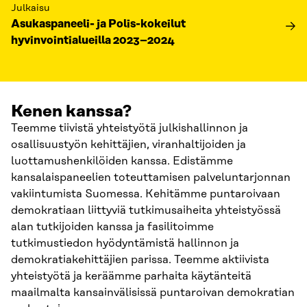
Julkaisu
Asukaspaneeli- ja Polis-kokeilut
hyvinvointialueilla 2023–2024
Kenen kanssa?
Teemme tiivistä yhteistyötä julkishallinnon ja
osallisuustyön kehittäjien, viranhaltijoiden ja
luottamushenkilöiden kanssa. Edistämme
kansalaispaneelien toteuttamisen palveluntarjonnan
vakiintumista Suomessa. Kehitämme puntaroivaan
demokratiaan liittyviä tutkimusaiheita yhteistyössä
alan tutkijoiden kanssa ja fasilitoimme
tutkimustiedon hyödyntämistä hallinnon ja
demokratiakehittäjien parissa. Teemme aktiivista
yhteistyötä ja keräämme parhaita käytänteitä
maailmalta kansainvälisissä puntaroivan demokratian