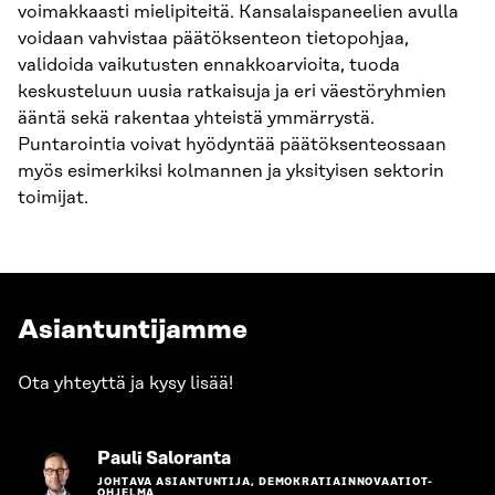
voimakkaasti mielipiteitä. Kansalaispaneelien avulla
voidaan vahvistaa päätöksenteon tietopohjaa,
validoida vaikutusten ennakkoarvioita, tuoda
keskusteluun uusia ratkaisuja ja eri väestöryhmien
ääntä sekä rakentaa yhteistä ymmärrystä.
Puntarointia voivat hyödyntää päätöksenteossaan
myös esimerkiksi kolmannen ja yksityisen sektorin
toimijat.
Asiantuntijamme
Ota yhteyttä ja kysy lisää!
Siirry
Pauli Saloranta
henkilön
JOHTAVA ASIANTUNTIJA, DEMOKRATIAINNOVAATIOT-
sivulle
OHJELMA