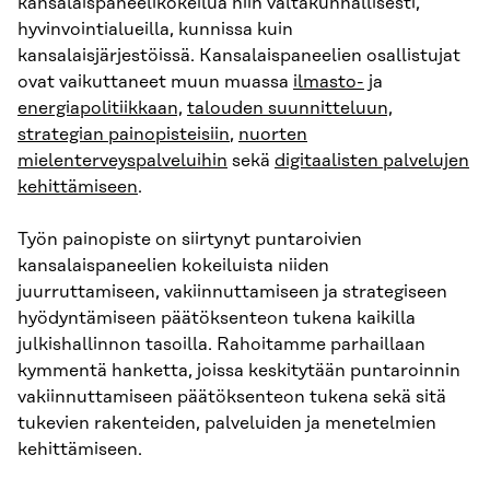
kansalaispaneelikokeilua niin valtakunnallisesti,
hyvinvointialueilla, kunnissa kuin
kansalaisjärjestöissä. Kansalaispaneelien osallistujat
ovat vaikuttaneet muun muassa
ilmasto-
ja
energiapolitiikkaan,
talouden suunnitteluun,
strategian painopisteisiin
,
nuorten
mielenterveyspalveluihin
sekä
digitaalisten palvelujen
kehittämiseen
.
Työn painopiste on siirtynyt puntaroivien
kansalaispaneelien kokeiluista niiden
juurruttamiseen, vakiinnuttamiseen ja strategiseen
hyödyntämiseen päätöksenteon tukena kaikilla
julkishallinnon tasoilla. Rahoitamme parhaillaan
kymmentä hanketta, joissa keskitytään puntaroinnin
vakiinnuttamiseen päätöksenteon tukena sekä sitä
tukevien rakenteiden, palveluiden ja menetelmien
kehittämiseen.