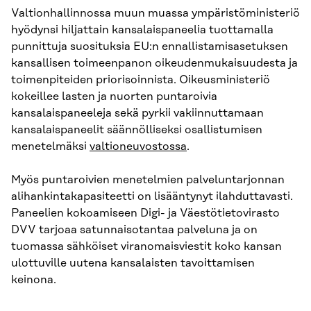
Valtionhallinnossa muun muassa ympäristöministeriö
hyödynsi hiljattain kansalaispaneelia tuottamalla
punnittuja suosituksia EU:n ennallistamisasetuksen
kansallisen toimeenpanon oikeudenmukaisuudesta ja
toimenpiteiden priorisoinnista. Oikeusministeriö
kokeillee lasten ja nuorten puntaroivia
kansalaispaneeleja sekä pyrkii vakiinnuttamaan
kansalaispaneelit säännölliseksi osallistumisen
menetelmäksi
valtioneuvostossa
.
Myös puntaroivien menetelmien palveluntarjonnan
alihankintakapasiteetti on lisääntynyt ilahduttavasti.
Paneelien kokoamiseen Digi- ja Väestötietovirasto
DVV tarjoaa satunnaisotantaa palveluna ja on
tuomassa sähköiset viranomaisviestit koko kansan
ulottuville uutena kansalaisten tavoittamisen
keinona.