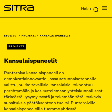
Siirry
Valik
Haku
suoraan
Sitra
sisältöön
↓
ETUSIVU
PROJEKTI
KANSALAISPANEELIT
PROJEKTI
Kansalaispaneelit
Puntaroiva kansalaispaneeli on
demokratiainnovaatio, jossa satunnaisotannalla
valittu joukko tavallisia kansalaisia kokoontuu
perehtymään ja keskustelemaan yhteiskunnallisesti
tärkeästä kysymyksestä ja tekemään tätä koskevia
suosituksia päätöksenteon tueksi. Puntaroivilla
kansalaispaneeleilla tuemme yhdessä