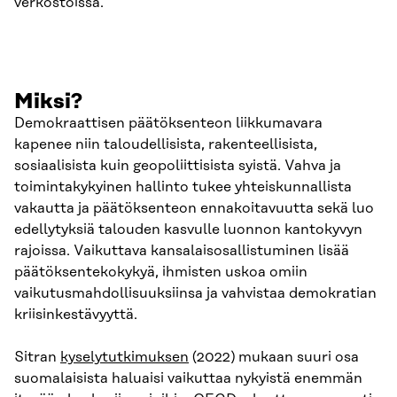
verkostoissa.
Miksi?
Demokraattisen päätöksenteon liikkumavara
kapenee niin taloudellisista, rakenteellisista,
sosiaalisista kuin geopoliittisista syistä. Vahva ja
toimintakykyinen hallinto tukee yhteiskunnallista
vakautta ja päätöksenteon ennakoitavuutta sekä luo
edellytyksiä talouden kasvulle luonnon kantokyvyn
rajoissa. Vaikuttava kansalaisosallistuminen lisää
päätöksentekokykyä, ihmisten uskoa omiin
vaikutusmahdollisuuksiinsa ja vahvistaa demokratian
kriisinkestävyyttä.
Sitran
kyselytutkimuksen
(2022) mukaan suuri osa
suomalaisista haluaisi vaikuttaa nykyistä enemmän