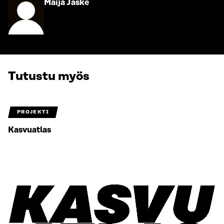
Siirry
Maija Jäske
henkilön
sivulle
Tutustu myös
PROJEKTI
Kasvuatlas