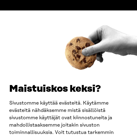
ADDRESS
Itämerenkatu 11-13, PO Box 160,
00181 Helsinki
How to get to Sitra?
BUSINESS ID
0202132-3
TELEPHONE
+358 294 618 991
EMAIL
Maistuiskos keksi?
firstname.lastname@sitra.fi
sitra@sitra.fi
Sivustomme käyttää evästeitä. Käytämme
evästeitä nähdäksemme mistä sisällöistä
sivustomme käyttäjät ovat kiinnostuneita ja
SITRA ON SOCIAL MEDIA
mahdollistaaksemme joitakin sivuston
toiminnallisuuksia. Voit tutustua tarkemmin