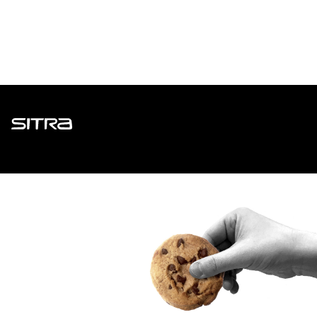
Sitra
ADDRESS
Itämerenkatu 11-13, PO Box 160,
00181 Helsinki
How to get to Sitra?
BUSINESS ID
0202132-3
TELEPHONE