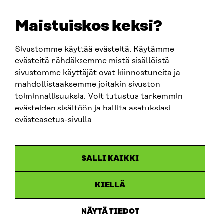
+358 294 618 991
EMAIL
Maistuiskos keksi?
firstname.lastname@sitra.fi
sitra@sitra.fi
Sivustomme käyttää evästeitä. Käytämme
evästeitä nähdäksemme mistä sisällöistä
sivustomme käyttäjät ovat kiinnostuneita ja
SITRA ON SOCIAL MEDIA
mahdollistaaksemme joitakin sivuston
toiminnallisuuksia. Voit tutustua tarkemmin
LinkedIn
evästeiden sisältöön ja hallita asetuksiasi
Instagram
evästeasetus-sivulla
YouTube
SALLI KAIKKI
KIELLÄ
Data protection
Cookie settings
NÄYTÄ TIEDOT
Reporting channel