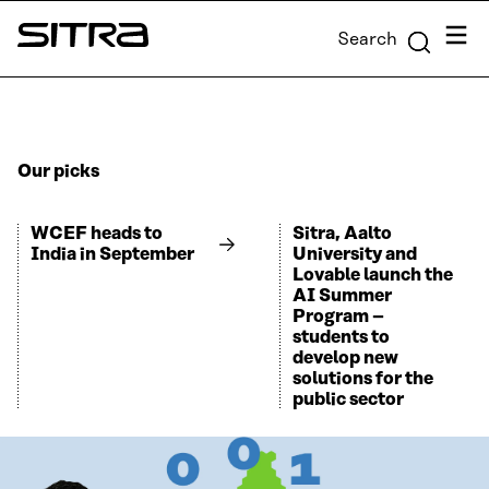
Skip to
Menu
Search
content
Sitra
↓
Our picks
WCEF heads to
Sitra, Aalto
India in September
University and
Lovable launch the
AI Summer
Program –
students to
develop new
solutions for the
public sector