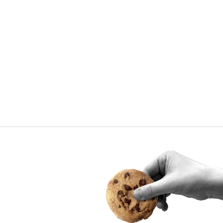
How to unlock Europe’s digital
single market?
Advancing the digital single market is crucial for the
EU’s internal cohesion and competitiveness in
relation to other major economies.