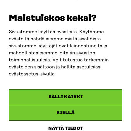
New study provides a comprehensive and structured
analysis of the factors hindering the development of
the European digital single market – and concrete
Maistuiskos keksi?
steps to solve them.
Sivustomme käyttää evästeitä. Käytämme
evästeitä nähdäksemme mistä sisällöistä
Read more
sivustomme käyttäjät ovat kiinnostuneita ja
mahdollistaaksemme joitakin sivuston
toiminnallisuuksia. Voit tutustua tarkemmin
evästeiden sisältöön ja hallita asetuksiasi
evästeasetus-sivulla
New EU rules are reshaping how
SALLI KAIKKI
health data is used
TEHDAS2 provides practical guidelines to support
KIELLÄ
stakeholders in implementing the European Health
Data Space (EHDS).
NÄYTÄ TIEDOT