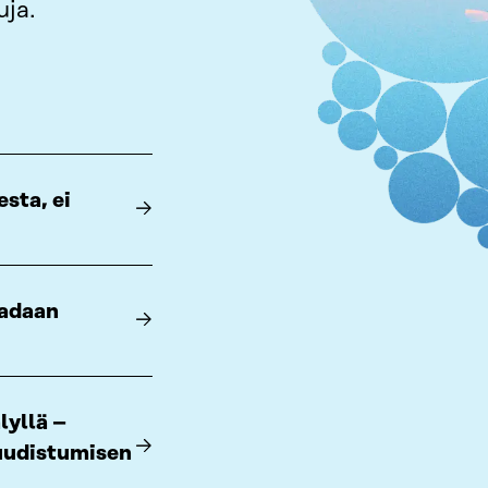
uja.
sta, ei
aadaan
lyllä –
 uudistumisen