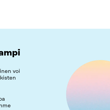
vampi
nen voi
lkisten
oa
amme