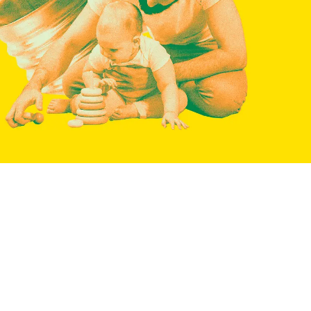
s 2026
merkkejä! Mutta miltä
 ja mahdollisuudet? Lue
siantuntijan näkemykset.