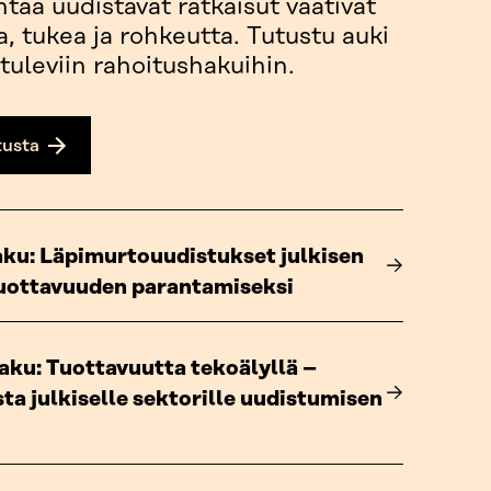
taa uudistavat ratkaisut vaativat
a, tukea ja rohkeutta. Tutustu auki
 tuleviin rahoitushakuihin.
tusta
aku: Läpimurtouudistukset julkisen
tuottavuuden parantamiseksi
ku: Tuottavuutta tekoälyllä –
a julkiselle sektorille uudistumisen