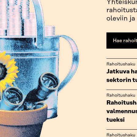
Yhteiskun
rahoitust
oleviin ja
Hae rahoi
Rahoitushaku
Jatkuva h
sektorin 
Rahoitushaku
Rahoitusha
valmennust
tueksi
Rahoitushaku