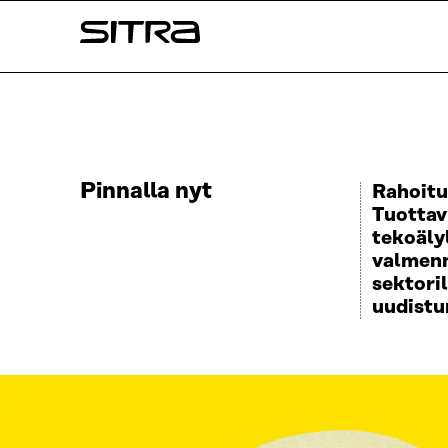
Siirry
Sitra
suoraan
sisältöön
↓
Pinnalla nyt
Rahoitu
Tuottav
tekoäly
valmenn
sektoril
uudistu