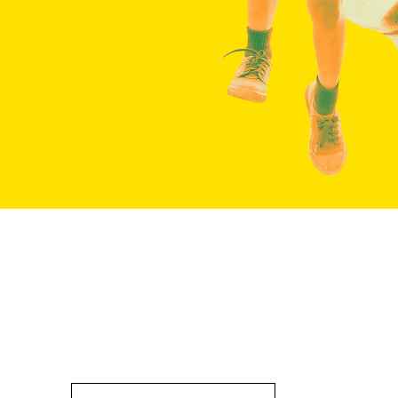
Kasvuatla
Suomen taloudessa näkyy piristymisen 
näyttävät pitkän aikavälin edellytykset
Kasvuatlaksesta lähes sadan eturivin a