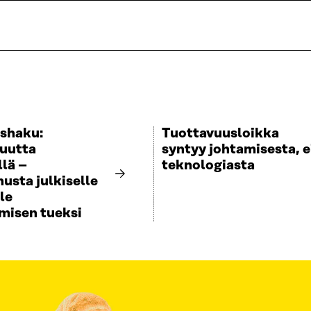
shaku:
Tuottavuusloikka
uutta
syntyy johtamisesta, e
llä –
teknologiasta
usta julkiselle
le
misen tueksi