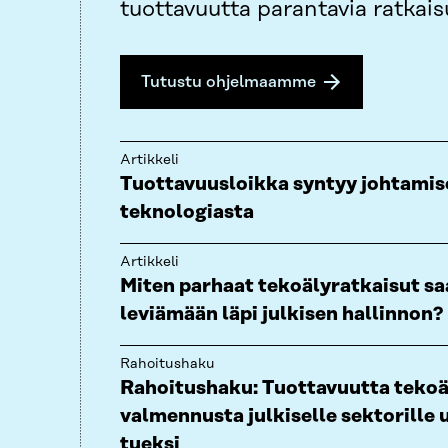
tuottavuutta parantavia ratkais
Tutustu ohjelmaamme
Artikkeli
Tuottavuusloikka syntyy johtamise
teknologiasta
Artikkeli
Miten parhaat tekoälyratkaisut s
leviämään läpi julkisen hallinnon?
Rahoitushaku
Rahoitushaku: Tuottavuutta tekoä
valmennusta julkiselle sektorille
tueksi