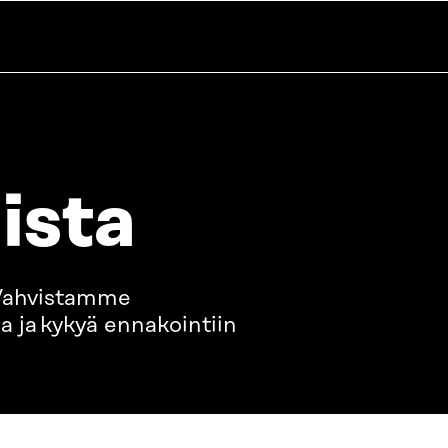
ista
. Vahvistamme
a ja kykyä ennakointiin