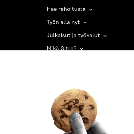
Hae rahoitusta
Työn alla nyt
Julkaisut ja työkalut
Mikä Sitra?
SITRA SOSIAALISESSA MEDIASSA
LinkedIn
Instagram
YouTube