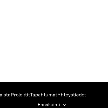
aista
Projektit
Tapahtumat
Yhteystiedot
Ennakointi