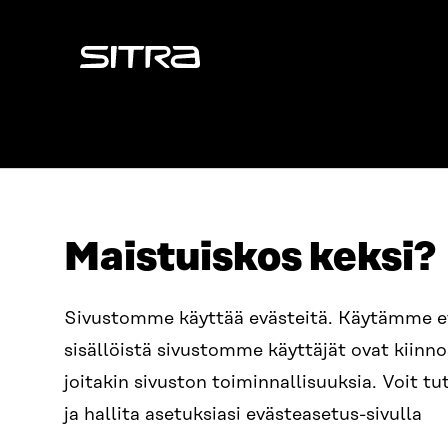
Sitra
Maistuiskos keksi?
OSOITE
PUHELIN
Sivustomme käyttää evästeitä. Käytämme 
Itämerenkatu 11-13, PL 160,
+358 2
sisällöistä sivustomme käyttäjät ovat kiin
00181 Helsinki
SÄHKÖPO
joitakin sivuston toiminnallisuuksia. Voit 
Saapumisohjeet
etunim
Y-TUNNUS
ja hallita asetuksiasi evästeasetus-sivulla
0202132-3
sitra@s