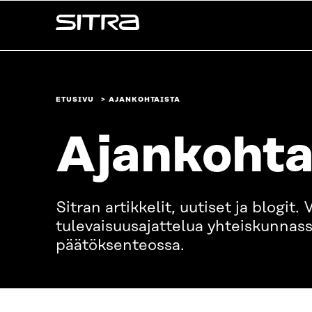
Siirry
Sitra
suoraan
sisältöön
↓
ETUSIVU
AJANKOHTAISTA
Ajankohta
Sitran artikkelit, uutiset ja blogit
tulevaisuusajattelua yhteiskunnass
päätöksenteossa.