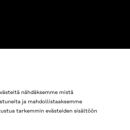
evästeitä nähdäksemme mistä
94 618 991
nostuneita ja mahdollistaaksemme
STI
tutustua tarkemmin evästeiden sisältöön
i.sukunimi@sitra.fi
itra.fi