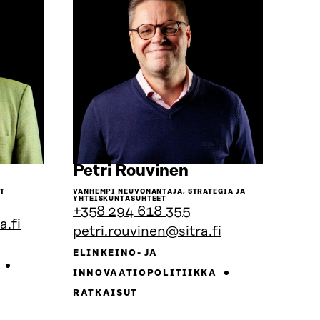
iirry
Siirry
Petri Rouvinen
enkilön
henkilön
UT
VANHEMPI NEUVONANTAJA, STRATEGIA JA
ivulle
sivulle
YHTEISKUNTASUHTEET
+358 294 618 355
.fi
petri.rouvinen@sitra.fi
ELINKEINO- JA
A
INNOVAATIOPOLITIIKKA
RATKAISUT