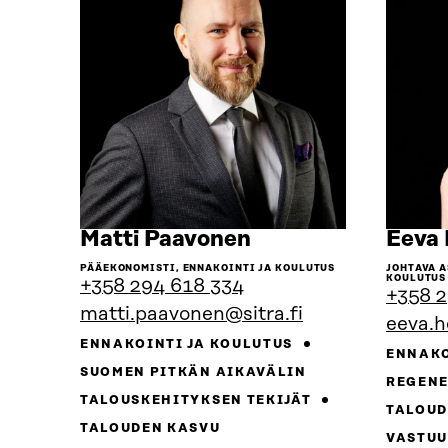
Siirry
Matti Paavonen
Eeva 
henkilön
PÄÄEKONOMISTI, ENNAKOINTI JA KOULUTUS
JOHTAVA A
sivulle
KOULUTUS
+358 294 618 334
+358 2
matti.paavonen@sitra.fi
eeva.h
ENNAKOINTI JA KOULUTUS
ENNAKO
SUOMEN PITKÄN AIKAVÄLIN
REGENE
TALOUSKEHITYKSEN TEKIJÄT
TALOUD
TALOUDEN KASVU
VASTUU