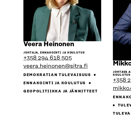
Siirry
Veera Heinonen
henkilön
JOHTAJA, ENNAKOINTI JA KOULUTUS
sivulle
+358 294 618 505
Mikko
veera.heinonen@sitra.fi
JOHTAVA A
DEMOKRATIAN TULEVAISUUS
KOULUTUS
+358 2
ENNAKOINTI JA KOULUTUS
mikko.
GEOPOLITIIKKA JA JÄNNITTEET
ENNAK
TULE
TULEVA