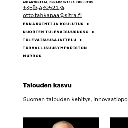
henkilön
ASIANTUNTIJA, ENNAKOINTI JA KOULUTUS
sivulle
+358443052174
otto.tahkapaa@sitra.fi
ENNAKOINTI JA KOULUTUS
NUORTEN TULEVAISUUSUSKO
TULEVAISUUSAJATTELU
TURVALLISUUSYMPÄRISTÖN
MURROS
Talouden kasvu
Suomen talouden kehitys, innovaatiopoli