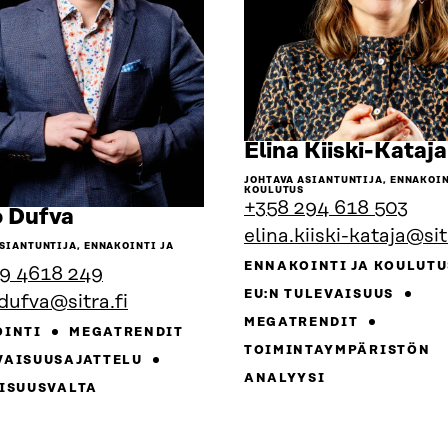
Elina Kiiski-Kataja
JOHTAVA ASIANTUNTIJA, ENNAKOIN
KOULUTUS
+358 294 618 503
Siirry
 Dufva
elina.kiiski-kataja@sit
henkilön
SIANTUNTIJA, ENNAKOINTI JA
sivulle
ENNAKOINTI JA KOULUT
9 4618 249
EU:N TULEVAISUUS
dufva@sitra.fi
MEGATRENDIT
OINTI
MEGATRENDIT
TOIMINTAYMPÄRISTÖN
VAISUUSAJATTELU
ANALYYSI
ISUUSVALTA