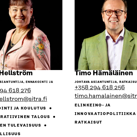
Siirry
S
Hellström
Timo Hämäläinen
henkilön
h
SIANTUNTIJA, ENNAKOINTI JA
JOHTAVA ASIANTUNTIJA, RATKAIS
sivulle
s
+358 294 618 256
94 618 276
timo.hamalainen@sitra
ellstrom@sitra.fi
ELINKEINO- JA
INTI JA KOULUTUS
INNOVAATIOPOLITIIKK
RATIIVINEN TALOUS
RATKAISUT
EN TULEVAISUUS
LLISUUS