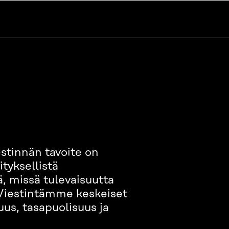
stinnän tavoite on
tyksellistä
lä, missä tulevaisuutta
. Viestintämme keskeiset
uus, tasapuolisuus ja