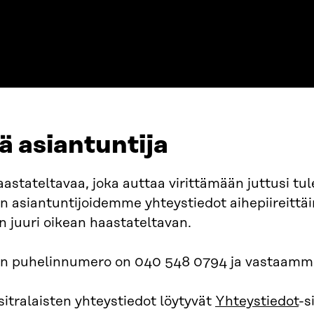
ä asiantuntija
aastateltavaa, joka auttaa virittämään juttusi tu
n asiantuntijoidemme yhteystiedot aihepiireittäi
 juuri oikean haastateltavan.
n puhelinnumero on 040 548 0794 ja vastaamme 
sitralaisten yhteystiedot löytyvät
Yhteystiedot
-s