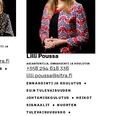
Siirry
henkilön
TI JA
sivulle
Siirry
Lilli Poussa
ra.fi
henkilön
ASIANTUNTIJA, ENNAKOINTI JA KOULUTUS
sivulle
+358 294 618 336
US
lilli.poussa@sitra.fi
ENNAKOINTI JA KOULUTUS
EU:N TULEVAISUUDEN
JOHTAMISKOULUTUS
HEIKOT
SIGNAALIT
NUORTEN
TULEVAISUUSUSKO