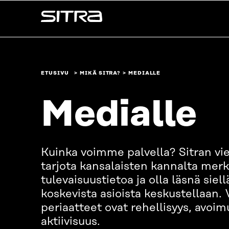
Siirry
Sitra
suoraan
sisältöön
↓
ETUSIVU
MIKÄ SITRA?
MEDIALLE
Medialle
Kuinka voimme palvella? Sitran vie
tarjota kansalaisten kannalta merki
tulevaisuustietoa ja olla läsnä siel
koskevista asioista keskustellaan
periaatteet ovat rehellisyys, avoim
aktiivisuus.