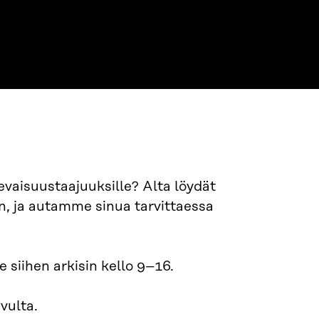
levaisuustaajuuksille? Alta löydät
n, ja autamme sinua tarvittaessa
siihen arkisin kello 9–16.
ivulta.