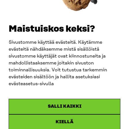
+358 294 618 991
SÄHKÖPOSTI
etunimi.sukunimi@sitra.fi
sitra@sitra.fi
Maistuiskos keksi?
Sivustomme käyttää evästeitä. Käytämme
SITRA SOSIAALISESSA MEDIASSA
evästeitä nähdäksemme mistä sisällöistä
sivustomme käyttäjät ovat kiinnostuneita ja
LinkedIn
mahdollistaaksemme joitakin sivuston
Instagram
toiminnallisuuksia. Voit tutustua tarkemmin
YouTube
evästeiden sisältöön ja hallita asetuksiasi
evästeasetus-sivulla
Sitra 2025
SALLI KAIKKI
Tietosuoja
KIELLÄ
Evästeasetukset