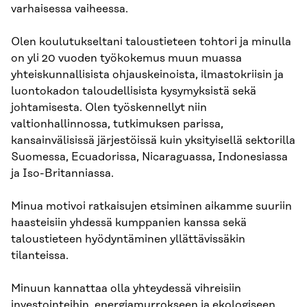
varhaisessa vaiheessa.
Olen koulutukseltani taloustieteen tohtori ja minulla
on yli 20 vuoden työkokemus muun muassa
yhteiskunnallisista ohjauskeinoista, ilmastokriisin ja
luontokadon taloudellisista kysymyksistä sekä
johtamisesta. Olen työskennellyt niin
valtionhallinnossa, tutkimuksen parissa,
kansainvälisissä järjestöissä kuin yksityisellä sektorilla
Suomessa, Ecuadorissa, Nicaraguassa, Indonesiassa
ja Iso-Britanniassa.
Minua motivoi ratkaisujen etsiminen aikamme suuriin
haasteisiin yhdessä kumppanien kanssa sekä
taloustieteen hyödyntäminen yllättävissäkin
tilanteissa.
Minuun kannattaa olla yhteydessä vihreisiin
investointeihin, energiamurrokseen ja ekologiseen