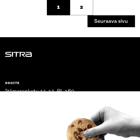
1
2
Seuraava sivu
Sitra
OSOITE
Itämerenkatu 11-13, PL 160,
00181 Helsinki
Saapumisohjeet
Y-TUNNUS
0202132-3
PUHELIN