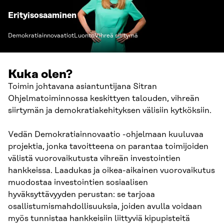
Erityisosaaminen
Demokratiainnovaatiot
Luonto
Vihreä siirtymä
Kuka olen?
Toimin johtavana asiantuntijana Sitran
Ohjelmatoiminnossa keskittyen talouden, vihreän
siirtymän ja demokratiakehityksen välisiin kytköksiin.
Vedän Demokratiainnovaatio -ohjelmaan kuuluvaa
projektia, jonka tavoitteena on parantaa toimijoiden
välistä vuorovaikutusta vihreän investointien
hankkeissa. Laadukas ja oikea-aikainen vuorovaikutus
muodostaa investointien sosiaalisen
hyväksyttävyyden perustan: se tarjoaa
osallistumismahdollisuuksia, joiden avulla voidaan
myös tunnistaa hankkeisiin liittyviä kipupisteitä