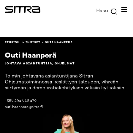
Siirry
Valik
Haku
suoraan
Sitra
sisältöön
↓
ETUSIVU
IHMISET
OUTI HAANPERÄ
Outi Haanperä
JOHTAVA ASIANTUNTIJA, OHJELMAT
Toimin johtavana asiantuntijana Sitran
Ohjelmatoiminnossa keskittyen talouden, vihreän
siirtymän ja demokratiakehityksen välisiin kytköksiin.
+358 294 618 470
outi.haanpera@sitra.fi