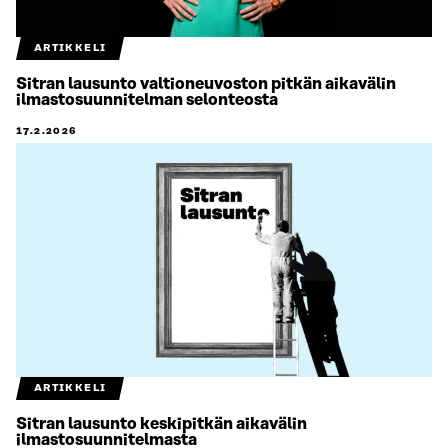
ARTIKKELI
Sitran lausunto valtioneuvoston pitkän aikavälin
ilmastosuunnitelman selonteosta
17.2.2026
ARTIKKELI
Sitran lausunto keskipitkän aikavälin
ilmastosuunnitelmasta