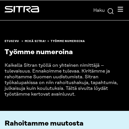
Siirry
Valik
Haku
suoraan
Sitra
sisältöön
↓
ETUSIVU
MIKÄ SITRA?
TYÖMME NUMEROINA
Työmme numeroina
Kaikella Sitran työllä on yhteinen nimittäjä –
tulevaisuus. Ennakoimme tulevaa. Kiritämme ja
rahoitamme Suomen uudistumista. Sitran
työkalupakissa on niin rahoitushakuja, tapahtumia,
julkaisuja kuin koulutuksia. Tältä sivulta löydät
työstämme kertovat avainluvut.
Rahoitamme muutosta