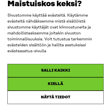
Maistuiskos keksi?
Sivustomme käyttää evästeitä. Käytämme
SITRA SOSIAALISESSA MEDIASSA
evästeitä nähdäksemme mistä sisällöistä
sivustomme käyttäjät ovat kiinnostuneita ja
LinkedIn
mahdollistaaksemme joitakin sivuston
Instagram
toiminnallisuuksia. Voit tutustua tarkemmin
YouTube
evästeiden sisältöön ja hallita asetuksiasi
evästeasetus-sivulla
Sitra 2025
SALLI KAIKKI
Tietosuoja
KIELLÄ
Evästeasetukset
Ilmoituskanava
NÄYTÄ TIEDOT
Saavutettavuusseloste
Asiakirjajulkisuus