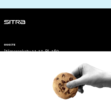
Sitra
OSOITE
Itämerenkatu 11-13, PL 160,
00181 Helsinki
Saapumisohjeet
Y-TUNNUS
0202132-3
PUHELIN
+358 294 618 991
SÄHKÖPOSTI
etunimi.sukunimi@sitra.fi
sitra@sitra.fi