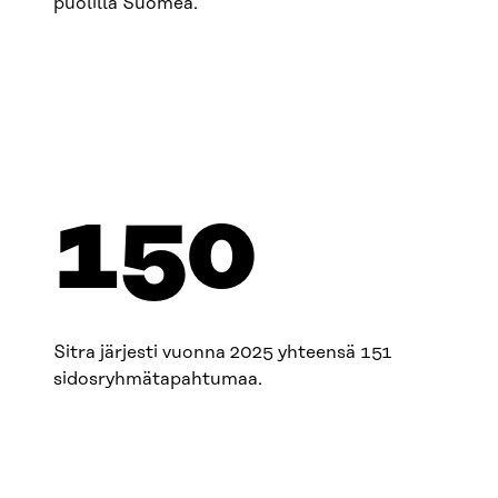
puolilla Suomea.
151
Sitra järjesti vuonna 2025 yhteensä 151
sidosryhmätapahtumaa.