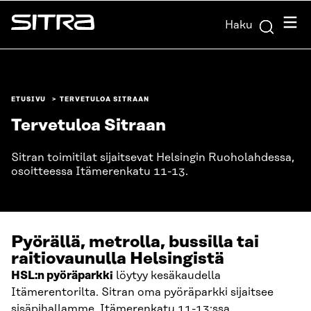
Siirry
Valik
Haku
suoraan
Sitra
sisältöön
↓
ETUSIVU
TERVETULOA SITRAAN
Tervetuloa Sitraan
Sitran toimitilat sijaitsevat Helsingin Ruoholahdessa,
osoitteessa Itämerenkatu 11-13.
Pyörällä, metrolla, bussilla tai
raitiovaunulla Helsingistä
HSL:n pyöräparkki
löytyy kesäkaudella
Itämerentorilta. Sitran oma pyöräparkki sijaitsee
sisäpihallamme, Itämerenkatu 11-13:ssa.