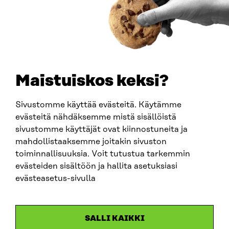
PUHELIN
+358 294 618 991
SÄHKÖPOSTI
etunimi.sukunimi@sitra.fi
sitra@sitra.fi
Maistuiskos keksi?
Sivustomme käyttää evästeitä. Käytämme
SITRA SOSIAALISESSA MEDIASSA
evästeitä nähdäksemme mistä sisällöistä
sivustomme käyttäjät ovat kiinnostuneita ja
LinkedIn
mahdollistaaksemme joitakin sivuston
Instagram
toiminnallisuuksia. Voit tutustua tarkemmin
YouTube
evästeiden sisältöön ja hallita asetuksiasi
evästeasetus-sivulla
Sitra 2025
SALLI KAIKKI