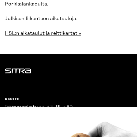
Porkkalankadulta.
Julkisen liikenteen aikatauluja:
HSL:n aikataulut ja reittikartat »
Sitra
OSOITE
Itämerenkatu 11-13, PL 160,
00181 Helsinki
Saapumisohjeet
Y-TUNNUS
0202132-3