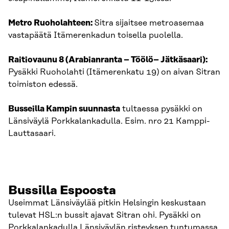
Metro Ruoholahteen:
Sitra sijaitsee metroasemaa
vastapäätä Itämerenkadun toisella puolella.
Raitiovaunu 8 (Arabianranta – Töölö– Jätkäsaari):
Pysäkki Ruoholahti (Itämerenkatu 19) on aivan Sitran
toimiston edessä.
Busseilla Kampin suunnasta
tultaessa pysäkki on
Länsiväylä Porkkalankadulla. Esim. nro 21 Kamppi-
Lauttasaari.
Bussilla Espoosta
Useimmat Länsiväylää pitkin Helsingin keskustaan
tulevat HSL:n bussit ajavat Sitran ohi. Pysäkki on
Porkkalankadulla Länsiväylän risteyksen tuntumassa.