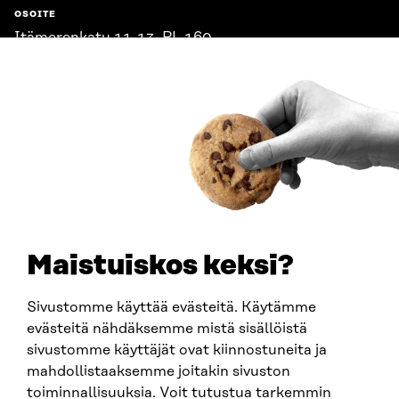
OSOITE
Itämerenkatu 11-13, PL 160,
00181 Helsinki
Saapumisohjeet
Y-TUNNUS
0202132-3
PUHELIN
+358 294 618 991
SÄHKÖPOSTI
etunimi.sukunimi@sitra.fi
sitra@sitra.fi
Maistuiskos keksi?
Sivustomme käyttää evästeitä. Käytämme
SITRA SOSIAALISESSA MEDIASSA
evästeitä nähdäksemme mistä sisällöistä
sivustomme käyttäjät ovat kiinnostuneita ja
LinkedIn
mahdollistaaksemme joitakin sivuston
Instagram
toiminnallisuuksia. Voit tutustua tarkemmin