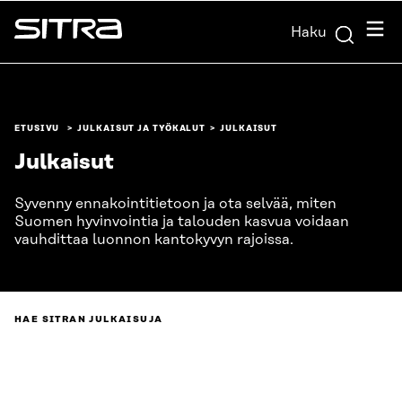
Siirry
Valik
Haku
suoraan
Sitra
sisältöön
↓
ETUSIVU
JULKAISUT JA TYÖKALUT
JULKAISUT
Julkaisut
Syvenny ennakointitietoon ja ota selvää, miten
Suomen hyvinvointia ja talouden kasvua voidaan
vauhdittaa luonnon kantokyvyn rajoissa.
HAE SITRAN JULKAISUJA