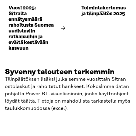
Vuosi 2025:
Toimintakertomus
Sitralta
ja tilinpäätös 2025
ennätysmäärä
rahoitusta Suomea
uudistaviin
ratkaisuihin ja
eväitä kestävään
kasvuun
Syvenny talouteen tarkemmin
Tilinpäätöksen lisäksi julkaisemme vuosittain Sitran
ostolaskut ja rahoitetut hankkeet. Kokosimme datan
pohjalta Power BI -visualisoinnin, jonka käyttöohjeet
löydät
täältä
. Tietoja on mahdollista tarkastella myös
taulukkomuodossa (excel).