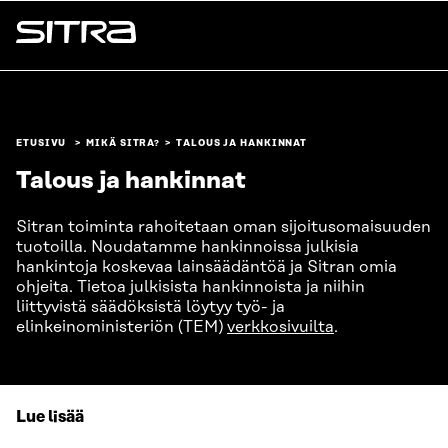
Siirry
suoraan
Sitra
sisältöön
↓
ETUSIVU
MIKÄ SITRA?
TALOUS JA HANKINNAT
Talous ja hankinnat
Sitran toiminta rahoitetaan oman sijoitusomaisuuden
tuotoilla. Noudatamme hankinnoissa julkisia
hankintoja koskevaa lainsäädäntöä ja Sitran omia
ohjeita. Tietoa julkisista hankinnoista ja niihin
liittyvistä säädöksistä löytyy työ- ja
elinkeinoministeriön (TEM)
verkkosivuilta
.
Lue lisää