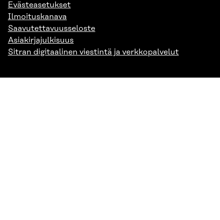
Evästeasetukset
Ilmoituskanava
Saavutettavuusseloste
Asiakirjajulkisuus
Sitran digitaalinen viestintä ja verkkopalvelut