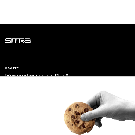
Sitra
OSOITE
Itämerenkatu 11-13, PL 160,
00181 Helsinki
Saapumisohjeet
Y-TUNNUS
0202132-3
PUHELIN
+358 294 618 991
SÄHKÖPOSTI