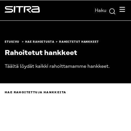
Siirry
Valik
Haku
suoraan
Sitra
sisältöön
↓
ETUSIVU
HAE RAHOITUSTA
RAHOITETUT HANKKEET
Rahoitetut hankkeet
Täältä löydät kaikki rahoittamamme hankkeet.
HAE RAHOITETTUJA HANKKEITA