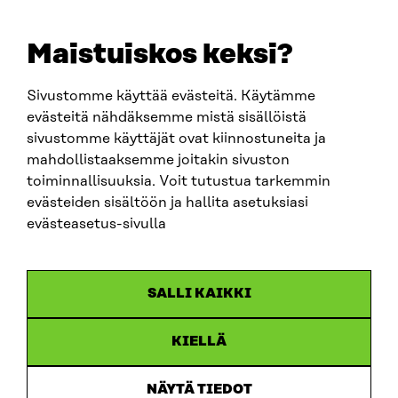
etunimi.sukunimi@sitra.fi
sitra@sitra.fi
Maistuiskos keksi?
Sivustomme käyttää evästeitä. Käytämme
SITRA SOSIAALISESSA MEDIASSA
evästeitä nähdäksemme mistä sisällöistä
sivustomme käyttäjät ovat kiinnostuneita ja
LinkedIn
mahdollistaaksemme joitakin sivuston
Instagram
toiminnallisuuksia. Voit tutustua tarkemmin
YouTube
evästeiden sisältöön ja hallita asetuksiasi
evästeasetus-sivulla
Sitra 2025
SALLI KAIKKI
Tietosuoja
KIELLÄ
Evästeasetukset
Ilmoituskanava
NÄYTÄ TIEDOT
Saavutettavuusseloste