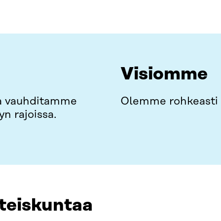
Visiomme
ja vauhditamme
Olemme rohkeasti 
n rajoissa.
teiskuntaa