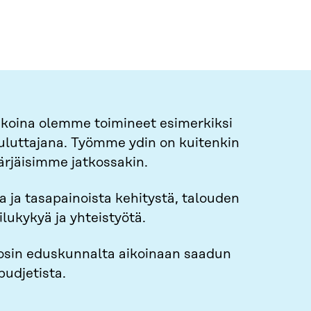
aikoina olemme toimineet esimerkiksi
ouluttajana. Työmme ydin on kuitenkin
rjäisimme jatkossakin.
ja tasapainoista kehitystä, talouden
ilukykyä ja yhteistyötä.
sin eduskunnalta aikoinaan saadun
budjetista.