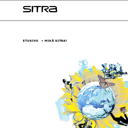
Siirry
Sitra
suoraan
sisältöön
↓
ETUSIVU
MIKÄ SITRA?