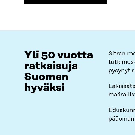
Yli 50 vuotta
Sitran ro
tutkimus-
ratkaisuja
pysynyt 
Suomen
hyväksi
Lakisäät
määrällis
Eduskunn
pääoman s