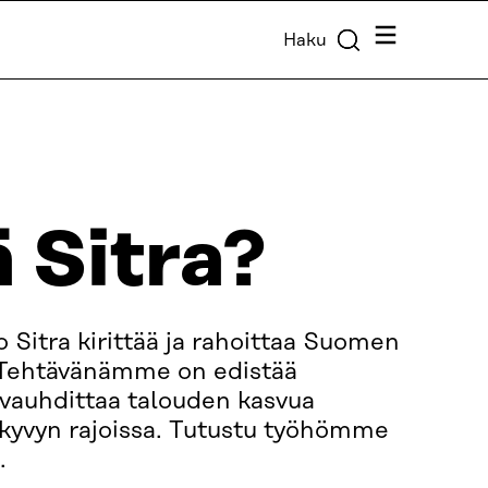
Valikko
Haku
 Sitra?
o Sitra kirittää ja rahoittaa Suomen
 Tehtävänämme on edistää
a vauhdittaa talouden kasvua
kyvyn rajoissa. Tutustu työhömme
.