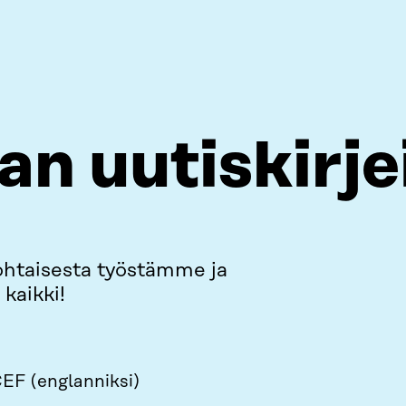
ran uutiskirje
ohtaisesta työstämme ja
kaikki!
EF (englanniksi)