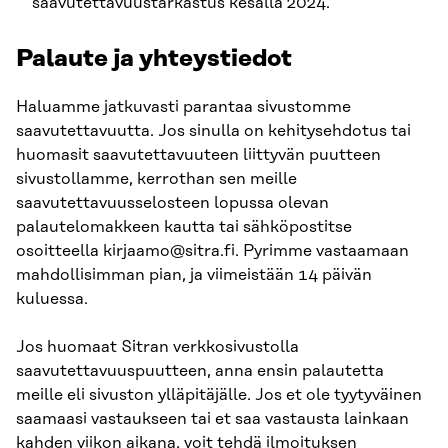
saavutettavuustarkastus kesällä 2024.
Palaute ja yhteystiedot
Haluamme jatkuvasti parantaa sivustomme
saavutettavuutta. Jos sinulla on kehitysehdotus tai
huomasit saavutettavuuteen liittyvän puutteen
sivustollamme, kerrothan sen meille
saavutettavuusselosteen lopussa olevan
palautelomakkeen kautta tai sähköpostitse
osoitteella kirjaamo@sitra.fi. Pyrimme vastaamaan
mahdollisimman pian, ja viimeistään 14 päivän
kuluessa.
Jos huomaat Sitran verkkosivustolla
saavutettavuuspuutteen, anna ensin palautetta
meille eli sivuston ylläpitäjälle. Jos et ole tyytyväinen
saamaasi vastaukseen tai et saa vastausta lainkaan
kahden viikon aikana, voit tehdä ilmoituksen