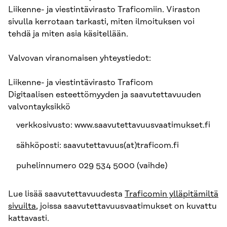
Liikenne- ja viestintävirasto Traficomiin. Viraston
sivulla kerrotaan tarkasti, miten ilmoituksen voi
tehdä ja miten asia käsitellään.
Valvovan viranomaisen yhteystiedot:
Liikenne- ja viestintävirasto Traficom
Digitaalisen esteettömyyden ja saavutettavuuden
valvontayksikkö
verkkosivusto: www.saavutettavuusvaatimukset.fi
sähköposti: saavutettavuus(at)traficom.fi
puhelinnumero 029 534 5000 (vaihde)
Lue lisää saavutettavuudesta
Traficomin ylläpitämiltä
sivuilta
, joissa saavutettavuusvaatimukset on kuvattu
kattavasti.