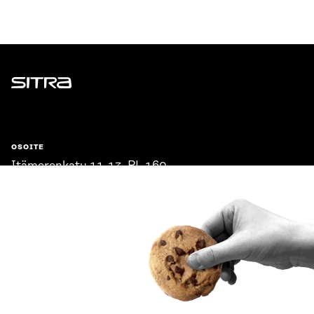
Sitra
OSOITE
Itämerenkatu 11-13, PL 160,
00181 Helsinki
Saapumisohjeet
Y-TUNNUS
0202132-3
PUHELIN
+358 294 618 991
SÄHKÖPOSTI