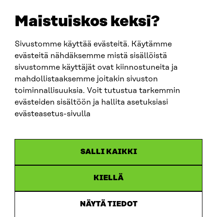
etunimi.sukunimi@sitra.fi
sitra@sitra.fi
Maistuiskos keksi?
Sivustomme käyttää evästeitä. Käytämme
SITRA SOSIAALISESSA MEDIASSA
evästeitä nähdäksemme mistä sisällöistä
sivustomme käyttäjät ovat kiinnostuneita ja
LinkedIn
mahdollistaaksemme joitakin sivuston
Instagram
toiminnallisuuksia. Voit tutustua tarkemmin
YouTube
evästeiden sisältöön ja hallita asetuksiasi
evästeasetus-sivulla
Sitra 2025
SALLI KAIKKI
Tietosuoja
KIELLÄ
Evästeasetukset
Ilmoituskanava
NÄYTÄ TIEDOT
Saavutettavuusseloste