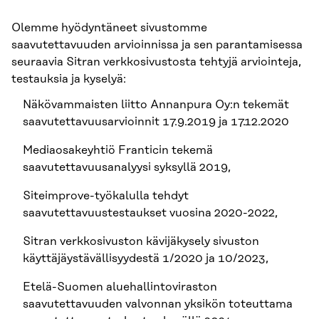
Olemme hyödyntäneet sivustomme
saavutettavuuden arvioinnissa ja sen parantamisessa
seuraavia Sitran verkkosivustosta tehtyjä arviointeja,
testauksia ja kyselyä:
Näkövammaisten liitto Annanpura Oy:n tekemät
saavutettavuusarvioinnit 17.9.2019 ja 17.12.2020
Mediaosakeyhtiö Franticin tekemä
saavutettavuusanalyysi syksyllä 2019,
Siteimprove-työkalulla tehdyt
saavutettavuustestaukset vuosina 2020-2022,
Sitran verkkosivuston kävijäkysely sivuston
käyttäjäystävällisyydestä 1/2020 ja 10/2023,
Etelä-Suomen aluehallintoviraston
saavutettavuuden valvonnan yksikön toteuttama