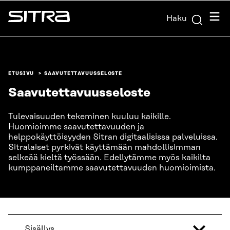
Siirry
Valik
Haku
suoraan
Sitra
sisältöön
↓
ETUSIVU
SAAVUTETTAVUUSSELOSTE
Saavutettavuusseloste
Tulevaisuuden tekeminen kuuluu kaikille.
Huomioimme saavutettavuuden ja
helppokäyttöisyyden Sitran digitaalisissa palveluissa.
Sitralaiset pyrkivät käyttämään mahdollisimman
selkeää kieltä työssään. Edellytämme myös kaikilta
kumppaneiltamme saavutettavuuden huomioimista.
Sisällys