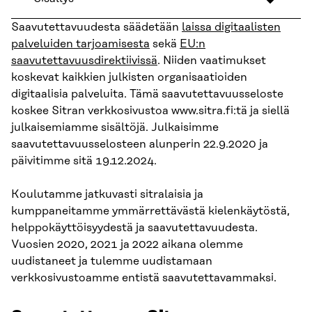
Saavutettavuudesta säädetään
laissa digitaalisten
palveluiden tarjoamisesta
sekä
EU:n
saavutettavuusdirektiivissä
. Niiden vaatimukset
koskevat kaikkien julkisten organisaatioiden
digitaalisia palveluita. Tämä saavutettavuusseloste
koskee Sitran verkkosivustoa www.sitra.fi:tä ja siellä
julkaisemiamme sisältöjä. Julkaisimme
saavutettavuusselosteen alunperin 22.9.2020 ja
päivitimme sitä 19.12.2024.
Koulutamme jatkuvasti sitralaisia ja
kumppaneitamme ymmärrettävästä kielenkäytöstä,
helppokäyttöisyydestä ja saavutettavuudesta.
Vuosien 2020, 2021 ja 2022 aikana olemme
uudistaneet ja tulemme uudistamaan
verkkosivustoamme entistä saavutettavammaksi.