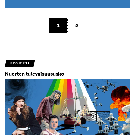
1
2
PROJEKTI
Nuorten tulevaisuususko