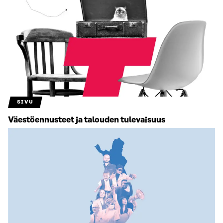
SIVU
Väestö­ennusteet ja talouden tulevaisuus