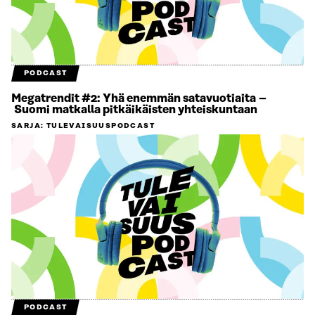
PODCAST
Megatrendit #2: Yhä enemmän satavuotiaita –
Suomi matkalla pitkäikäisten yhteiskuntaan
SARJA
:
TULEVAISUUSPODCAST
PODCAST