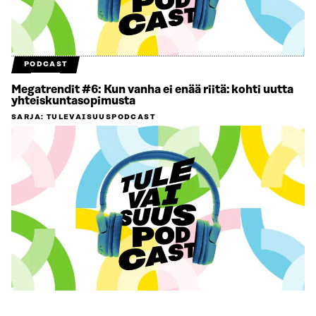
PODCAST
Megatrendit #6: Kun vanha ei enää riitä: kohti uutta
yhteiskuntasopimusta
SARJA
:
TULEVAISUUSPODCAST