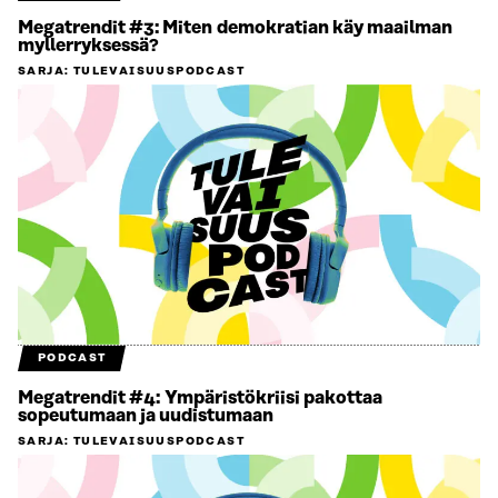
Megatrendit #3: Miten demokratian käy maailman
myllerryksessä?
SARJA
:
TULEVAISUUSPODCAST
PODCAST
Megatrendit #4: Ympäristökriisi pakottaa
sopeutumaan ja uudistumaan
SARJA
:
TULEVAISUUSPODCAST