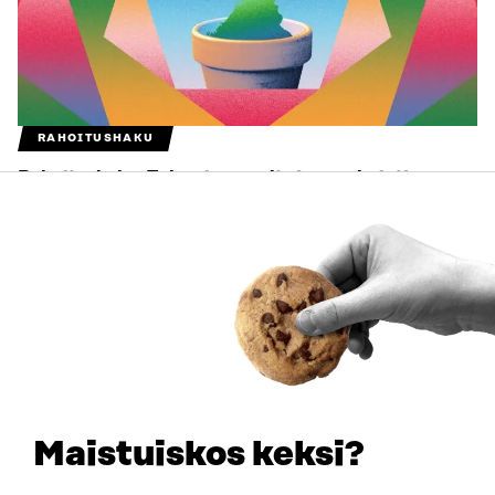
RAHOITUSHAKU
Rahoitushaku: Tulevaisuusvalta ja ennakointi
päätöksenteossa
Maistuiskos keksi?
UUTINEN