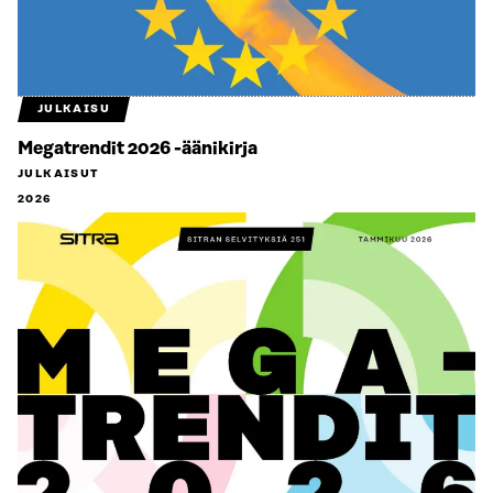
JULKAISU
Megatrendit 2026 -äänikirja
JULKAISUT
2026