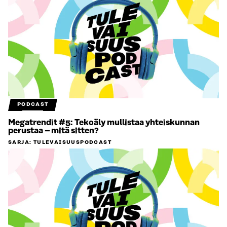
PODCAST
Megatrendit #5: Tekoäly mullistaa yhteiskunnan
perustaa – mitä sitten?
SARJA
:
TULEVAISUUSPODCAST