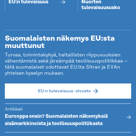
EU:n tulevaisuus
Nuorten
tulevaisuususko
Suomalaisten näkemys EU:sta
muuttunut
Turvaa, toimintakykyä, haitallisten riippuvuuksien
vähentämistä sekä järeämpää teollisuuspolitiikkaa –
tätä suomalaiset odottavat EU:lta Sitran ja EVAn
yhteisen kyselyn mukaan.
EU:n tulevaisuus -sivusto
Artikkeli
Eurooppa ensin? Suomalaisten näkemyksiä
sisämarkkinoista ja teollisuuspolitiikasta