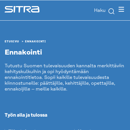
Siirry
Valik
Haku
suoraan
Sitra
sisältöön
↓
ETUSIVU
ENNAKOINTI
Ennakointi
Tutustu Suomen tulevaisuuden kannalta merkittäviin
kehityskulkuihin ja opi hyödyntämään
ennakointitietoa. Sopii kaikille tulevaisuudesta
kiinnostuneille: päättäjille, kehittäjille, opettajille,
ennakoijille
– meille kaikille.
Työn alla ja tulossa