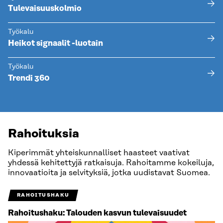
Tulevaisuuskolmio
Työkalu
Heikot signaalit -luotain
Työkalu
Trendi 360
Rahoituksia
Kiperimmät yhteiskunnalliset haasteet vaativat
yhdessä kehitettyjä ratkaisuja. Rahoitamme kokeiluja,
innovaatioita ja selvityksiä, jotka uudistavat Suomea.
RAHOITUSHAKU
Rahoitushaku: Talouden kasvun tulevaisuudet