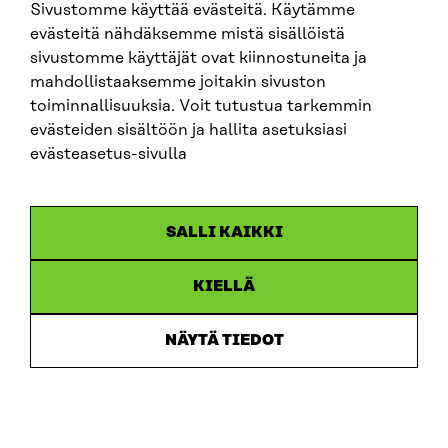
Sivustomme käyttää evästeitä. Käytämme
Neljä uutta hanketta vahvistaa moniäänistä
evästeitä nähdäksemme mistä sisällöistä
ennakointia osana päätöksentekoa kylissä,
kaupunkiseudulla, valtionhallinnossa ja
sivustomme käyttäjät ovat kiinnostuneita ja
eduskunnassa
mahdollistaaksemme joitakin sivuston
14.10.2025
toiminnallisuuksia. Voit tutustua tarkemmin
evästeiden sisältöön ja hallita asetuksiasi
evästeasetus-sivulla
SALLI KAIKKI
KIELLÄ
NÄYTÄ TIEDOT
Lausuntoja