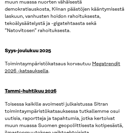
muun muassa nuorten vähäisestä
demokratiauskosta, Kiinan päästöjen kääntymisestä
laskuun, vanhusten hoidon rahoituksesta,
tekoälysäätelystä ja -gigatehtaasta sekä
”Natovitosen” rahoituksesta.
Syys-joulukuu 2025
Toimintaympäristökatsaus korvautuu
Megatrendit
2026 -katsauksella
.
Tammi-huhtikuu 2026
Toisessa kaikille avoimesti julkaistussa Sitran
toimintaympäristökatsauksessa tutkallemme osui
uutisia, raportteja ja tapahtumia, jotka kertoivat
muun muassa Suomen geopoliittisesta kotipesästä,
ilmastonmuutoksen vaihtoehtoisista