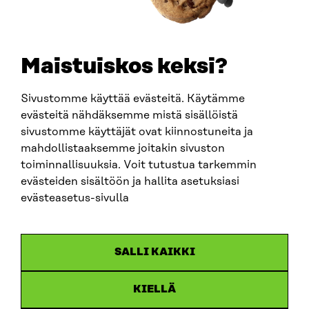
+358 294 618 991
SÄHKÖPOSTI
etunimi.sukunimi@sitra.fi
sitra@sitra.fi
Maistuiskos keksi?
Sivustomme käyttää evästeitä. Käytämme
SITRA SOSIAALISESSA MEDIASSA
evästeitä nähdäksemme mistä sisällöistä
sivustomme käyttäjät ovat kiinnostuneita ja
LinkedIn
mahdollistaaksemme joitakin sivuston
Instagram
toiminnallisuuksia. Voit tutustua tarkemmin
YouTube
evästeiden sisältöön ja hallita asetuksiasi
evästeasetus-sivulla
Sitra 2025
SALLI KAIKKI
Tietosuoja
KIELLÄ
Evästeasetukset