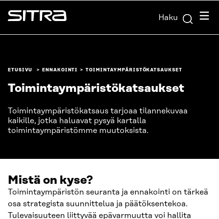
Siirry
Valik
Haku
suoraan
Sitra
sisältöön
↓
ETUSIVU
ENNAKOINTI
TOIMINTAYMPÄRISTÖ­KATSAUKSET
Toimintaympäristö­katsaukset
Toimintaympäristökatsaus tarjoaa tilannekuvaa
kaikille, jotka haluavat pysyä kartalla
toimintaympäristömme muutoksista.
Mistä on kyse?
Toimintaympäristön seuranta ja ennakointi on tärkeä
osa strategista suunnittelua ja päätöksentekoa.
Tulevaisuuteen liittyvää epävarmuutta voi hallita