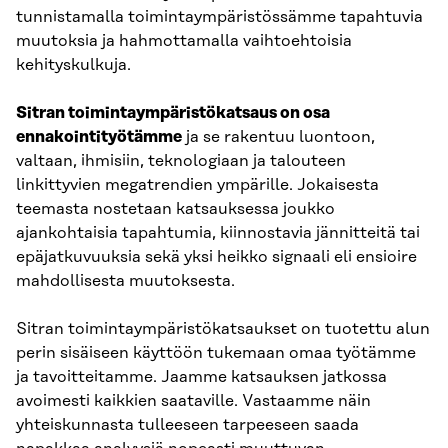
tunnistamalla toimintaympäristössämme tapahtuvia
muutoksia ja hahmottamalla vaihtoehtoisia
kehityskulkuja.
Sitran toimintaympäristökatsaus
on
osa
ennakointityötämme
ja se rakentuu luontoon,
valtaan, ihmisiin, teknologiaan ja talouteen
linkittyvien megatrendien ympärille. Jokaisesta
teemasta nostetaan katsauksessa joukko
ajankohtaisia tapahtumia, kiinnostavia jännitteitä tai
epäjatkuvuuksia sekä yksi heikko signaali eli ensioire
mahdollisesta muutoksesta.
Sitran toimintaympäristökatsaukset on tuotettu alun
perin sisäiseen käyttöön tukemaan omaa työtämme
ja tavoitteitamme. Jaamme katsauksen jatkossa
avoimesti kaikkien saataville. Vastaamme näin
yhteiskunnasta tulleeseen tarpeeseen saada