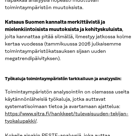
napakkaa analyysiä nopeasti muuttuvan
toimintaympäristön muutoksista.
Katsaus Suomen kannalta merkittävistä ja
mielenkiintoisista muutoksista ja kehityskuluista
,
joita kannattaa pitää silmällä, ilmestyy jatkossa kolme
kertaa vuodessa (tammikuussa 2026 julkaisemme
toimintaympäristökatsauksen sijaan uuden
megatrendipäivityksen).
Työkaluja toimintaympäristön tarkkailuun ja analyysiin:
Toimintaympäristön analysointiin on olemassa useita
käytännönläheisiä työkaluja, jotka auttavat
systematisoimaan tietoa ja avartamaan ajattelua:
https://www.sitra.fi/hankkeet/tulevaisuuden-tekijan-
tyokalupakki/
.
Kokeile ainakin
PESTE-analyysiä
, joka auttaa