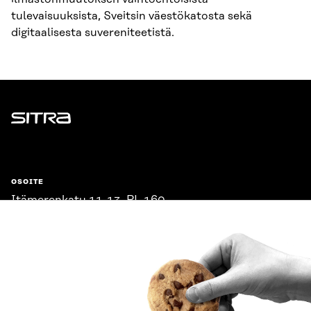
tulevaisuuksista, Sveitsin väestökatosta sekä
digitaalisesta suvereniteetistä.
Sitra
OSOITE
Itämerenkatu 11-13, PL 160,
00181 Helsinki
Saapumisohjeet
Y-TUNNUS
0202132-3
PUHELIN