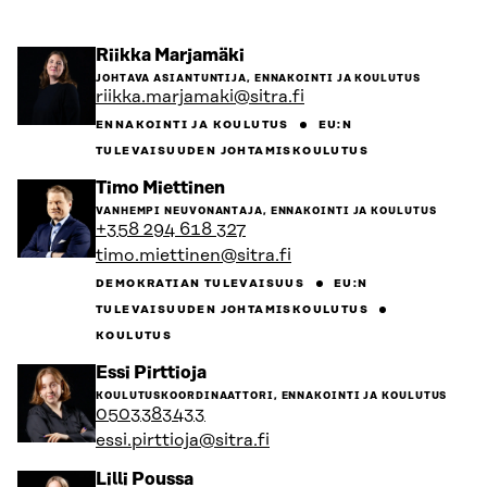
Siirry
Riikka Marjamäki
henkilön
JOHTAVA ASIANTUNTIJA, ENNAKOINTI JA KOULUTUS
sivulle
riikka.marjamaki@sitra.fi
ENNAKOINTI JA KOULUTUS
EU:N
TULEVAISUUDEN JOHTAMISKOULUTUS
Siirry
Timo Miettinen
henkilön
VANHEMPI NEUVONANTAJA, ENNAKOINTI JA KOULUTUS
sivulle
+358 294 618 327
timo.miettinen@sitra.fi
DEMOKRATIAN TULEVAISUUS
EU:N
TULEVAISUUDEN JOHTAMISKOULUTUS
KOULUTUS
Siirry
Essi Pirttioja
henkilön
KOULUTUSKOORDINAATTORI, ENNAKOINTI JA KOULUTUS
sivulle
0503383433
essi.pirttioja@sitra.fi
Siirry
Lilli Poussa