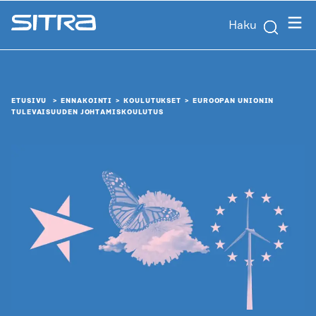
Siirry
Valik
Haku
suoraan
Sitra
sisältöön
↓
ETUSIVU
ENNAKOINTI
KOULUTUKSET
EUROOPAN UNIONIN
TULEVAISUUDEN JOHTAMIS­KOULUTUS