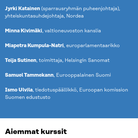
Jyrki Katainen
(sparrausryhmän puheenjohtaja),
yhteiskuntasuhdejohtaja, Nordea​
Minna Kivimäki
, valtioneuvoston kanslia
Miapetra Kumpula-Natri
, europarlamentaarikko​
Teija Sutinen
, toimittaja, Helsingin Sanomat​
Samuel Tammekann
, Eurooppalainen Suomi
Ismo Ulvila
, tiedotuspäällikkö, Euroopan komission
Suomen edustusto
Aiemmat kurssit