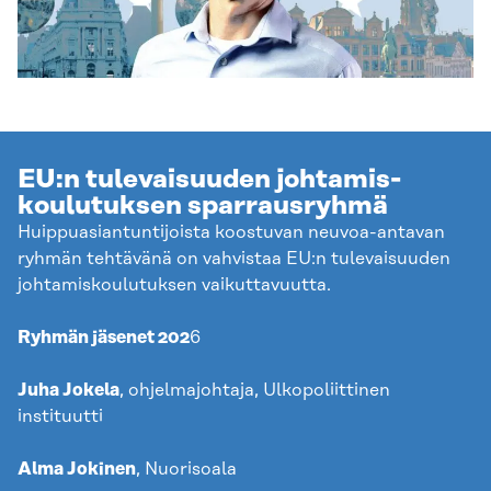
EU:n tulevaisuuden johtamis-
koulutuksen sparrausryhmä
Huippuasiantuntijoista koostuvan neuvoa-antavan
ryhmän tehtävänä on vahvistaa EU:n tulevaisuuden
johtamiskoulutuksen vaikuttavuutta.
Ryhmän jäsenet 202
6
Juha Jokela
, ohjelmajohtaja, Ulkopoliittinen
instituutti
Alma Jokinen
, Nuorisoala