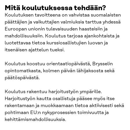
Mitä koulutuksessa tehdään?
Koulutuksen tavoitteena on vahvistaa suomalaisten
päättäjien ja vaikuttajien valmiuksia tarttua yhdessä
Euroopan unionin tulevaisuuden haasteisiin ja
mahdollisuuksiin. Koulutus tarjoaa ajankohtaista ja
luotettavaa tietoa kurssiosallistujien luovan ja
itsenäisen ajattelun tueksi.
Koulutus koostuu orientaatiopäivästä, Brysselin
opintomatkasta, kolmen päivän lähijaksosta sekä
päätöspäivästä.
Koulutus rakentuu harjoitustyön ympärille.
Harjoitustyön kautta osallistuja pääsee myös itse
rakentamaan ja muokkaamaan tietoa aktiivisesti sekä
pohtimaan EU:n nykyprosessien toimivuutta ja
kehittämismahdollisuuksia.