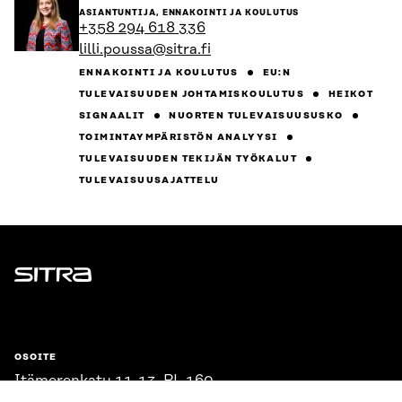
henkilön
ASIANTUNTIJA, ENNAKOINTI JA KOULUTUS
sivulle
+358 294 618 336
lilli.poussa@sitra.fi
ENNAKOINTI JA KOULUTUS
EU:N
TULEVAISUUDEN JOHTAMISKOULUTUS
HEIKOT
SIGNAALIT
NUORTEN TULEVAISUUSUSKO
TOIMINTAYMPÄRISTÖN ANALYYSI
TULEVAISUUDEN TEKIJÄN TYÖKALUT
TULEVAISUUSAJATTELU
Sitra
OSOITE
Itämerenkatu 11-13, PL 160,