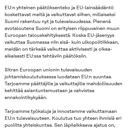
EU:n yhteinen päätöksenteko ja EU-lainsäädäntö
koskettavat meitä ja vaikuttavat siihen, millaiseksi
Suomi rakentuu nyt ja tulevaisuudessa. Pienenä
avotaloutena Suomi on erityisen riippuvainen muun
Euroopan talouskehityksestä. Koska EU-jäsenyys
vaikuttaa Suomessa niin sisä- kuin ulkopolitiikkaan,
meidän on tärkeää vaikuttaa aktiivisesti ja oikea-
aikaisesti EU:ssa tehtäviin päätöksiin.
Sitran Euroopan unionin tulevaisuuden
johtamiskoulutuksessa luodataan EU:n suuntaa.
Tarjoamme päättäjille ja vaikuttajille mahdollisuuden
kehittää asiantuntemustaan ja vahvistaa
ennakointikykyään.
Tarjoamme työkaluja ja innostamme vaikuttamaan
EU:n tulevaisuuteen. Koulutus tuo yhteen ihmisiä eri
puolilta yhteiskuntaa. Sen läpileikkaava ajatus on,