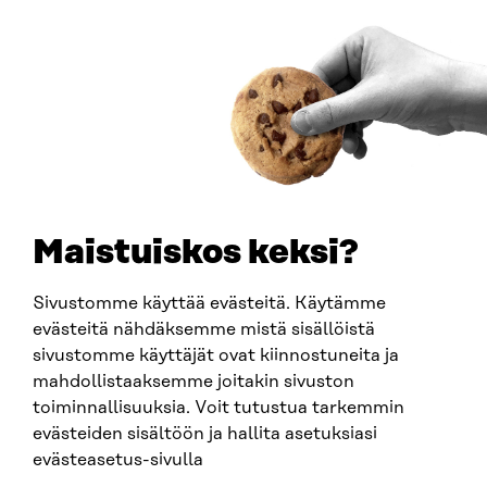
00181 Helsinki
Saapumisohjeet
Y-TUNNUS
0202132-3
PUHELIN
+358 294 618 991
SÄHKÖPOSTI
etunimi.sukunimi@sitra.fi
sitra@sitra.fi
Maistuiskos keksi?
Sivustomme käyttää evästeitä. Käytämme
SITRA SOSIAALISESSA MEDIASSA
evästeitä nähdäksemme mistä sisällöistä
sivustomme käyttäjät ovat kiinnostuneita ja
LinkedIn
mahdollistaaksemme joitakin sivuston
Instagram
toiminnallisuuksia. Voit tutustua tarkemmin
YouTube
evästeiden sisältöön ja hallita asetuksiasi
evästeasetus-sivulla