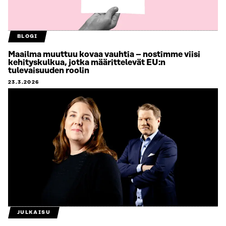
BLOGI
Maailma muuttuu kovaa vauhtia – nostimme viisi
kehityskulkua, jotka määrittelevät EU:n
tulevaisuuden roolin
23.3.2026
JULKAISU