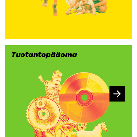
Tuotantopääoma