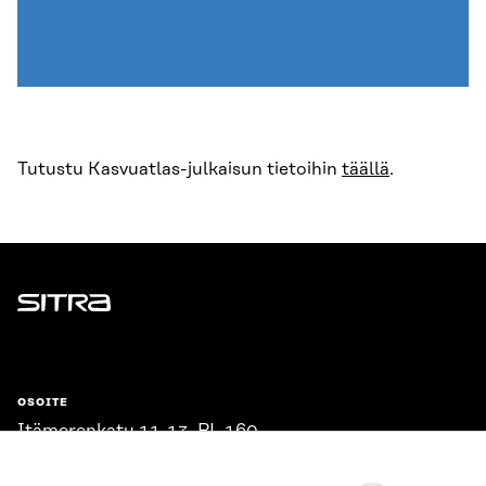
Tutustu Kasvuatlas-julkaisun tietoihin
täällä
.
Sitra
OSOITE
Itämerenkatu 11-13, PL 160,
00181 Helsinki
Saapumisohjeet