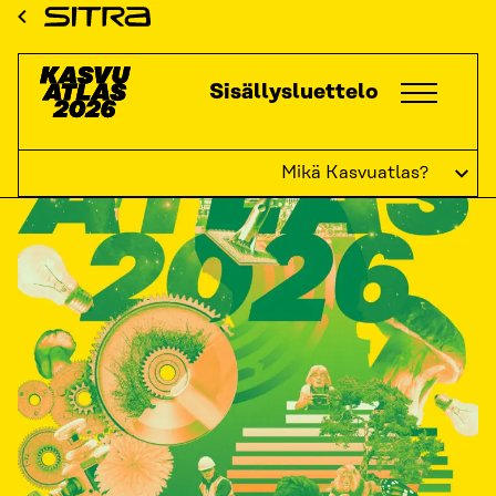
Siirry
Sitra
suoraan
sisältöön
Kasvuatlas
Sisällysluettelo
↓
Mikä Kasvuatlas?