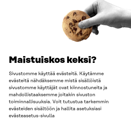
Y-TUNNUS
0202132-3
PUHELIN
+358 294 618 991
SÄHKÖPOSTI
etunimi.sukunimi@sitra.fi
sitra@sitra.fi
Maistuiskos keksi?
Sivustomme käyttää evästeitä. Käytämme
SITRA SOSIAALISESSA MEDIASSA
evästeitä nähdäksemme mistä sisällöistä
sivustomme käyttäjät ovat kiinnostuneita ja
LinkedIn
mahdollistaaksemme joitakin sivuston
Instagram
toiminnallisuuksia. Voit tutustua tarkemmin
YouTube
evästeiden sisältöön ja hallita asetuksiasi
evästeasetus-sivulla