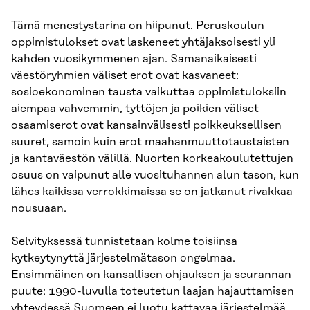
Tämä menestystarina on hiipunut. Peruskoulun
oppimistulokset ovat laskeneet yhtäjaksoisesti yli
kahden vuosikymmenen ajan. Samanaikaisesti
väestöryhmien väliset erot ovat kasvaneet:
sosioekonominen tausta vaikuttaa oppimistuloksiin
aiempaa vahvemmin, tyttöjen ja poikien väliset
osaamiserot ovat kansainvälisesti poikkeuksellisen
suuret, samoin kuin erot maahanmuuttotaustaisten
ja kantaväestön välillä. Nuorten korkeakoulutettujen
osuus on vaipunut alle vuosituhannen alun tason, kun
lähes kaikissa verrokkimaissa se on jatkanut rivakkaa
nousuaan.
Selvityksessä tunnistetaan kolme toisiinsa
kytkeytynyttä järjestelmätason ongelmaa.
Ensimmäinen on kansallisen ohjauksen ja seurannan
puute: 1990-luvulla toteutetun laajan hajauttamisen
yhteydessä Suomeen ei luotu kattavaa järjestelmää