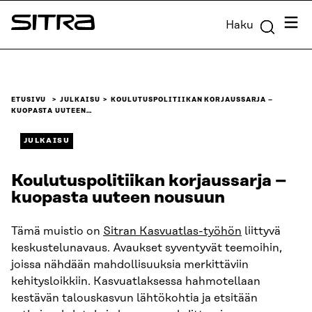
Siirry
Valik
Haku
suoraan
Sitra
sisältöön
↓
ETUSIVU
JULKAISU
KOULUTUSPOLITIIKAN KORJAUSSARJA –
KUOPASTA UUTEEN…
JULKAISU
Koulutuspolitiikan korjaussarja –
kuopasta uuteen nousuun
Tämä muistio on
Sitran Kasvuatlas-työhön
liittyvä
keskustelunavaus. Avaukset syventyvät teemoihin,
joissa nähdään mahdollisuuksia merkittäviin
kehitysloikkiin. Kasvuatlaksessa hahmotellaan
kestävän talouskasvun lähtökohtia ja etsitään