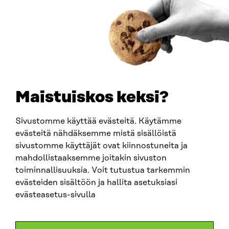
Suomi pelinrakentajana geotalouden ajassa
JULKAISUT, MUISTIO
2026
Maistuiskos keksi?
Sivustomme käyttää evästeitä. Käytämme
evästeitä nähdäksemme mistä sisällöistä
sivustomme käyttäjät ovat kiinnostuneita ja
mahdollistaaksemme joitakin sivuston
JULKAISU
toiminnallisuuksia. Voit tutustua tarkemmin
Hyvästi öljy, kaasu ja hiili
evästeiden sisältöön ja hallita asetuksiasi
evästeasetus-sivulla
MUISTIO
2026