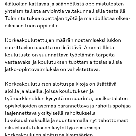
ikäluokan kattavaa ja säännöllistä oppimistulosten
yhteismitallista arviointia valtakunnallisilla testeillä.
Toiminta tukee opettajan työtä ja mahdollistaa oikea-
aikaisen tuen oppilaille.
Korkeakoulutettujen määrän nostamiseksi lukion
suorittavien osuutta on lisättävä. Ammatillista
koulutusta on suunnattava työelämän tarpeita
vastaavaksi ja koulutuksen tuottamia tosiasiallisia
jatko-opintovalmiuksia on vahvistettava.
Korkeakoulutuksen aloituspaikkoja on lisättävä
aloilla ja alueilla, joissa koulutuksen ja
työmarkkinoiden kysyntä on suurinta, ensikertaisten
opiskelijoiden asemaa parannettava ja rahoituspohjaa
laajennettava yksityisellä rahoituksella
lukukausimaksuilla ja suuntaamalla nyt tehottomasti
aikuiskoulutukseen käytettyjä resursseja
korkeakoulujen aloituspaikkamäärien