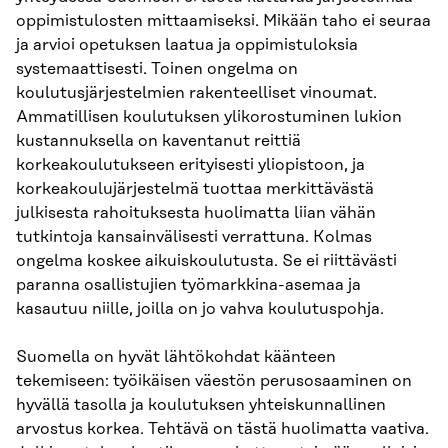
oppimistulosten mittaamiseksi. Mikään taho ei seuraa
ja arvioi opetuksen laatua ja oppimistuloksia
systemaattisesti. Toinen ongelma on
koulutusjärjestelmien rakenteelliset vinoumat.
Ammatillisen koulutuksen ylikorostuminen lukion
kustannuksella on kaventanut reittiä
korkeakoulutukseen erityisesti yliopistoon, ja
korkeakoulujärjestelmä tuottaa merkittävästä
julkisesta rahoituksesta huolimatta liian vähän
tutkintoja kansainvälisesti verrattuna. Kolmas
ongelma koskee aikuiskoulutusta. Se ei riittävästi
paranna osallistujien työmarkkina-asemaa ja
kasautuu niille, joilla on jo vahva koulutuspohja.
Suomella on hyvät lähtökohdat käänteen
tekemiseen: työikäisen väestön perusosaaminen on
hyvällä tasolla ja koulutuksen yhteiskunnallinen
arvostus korkea. Tehtävä on tästä huolimatta vaativa.