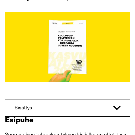
Sisällys
Esipuhe
Suomalaisen talouskehityksen kivijalka on ollut tasa-