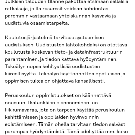
Julkisen talouden tilanne pakottaa etsimään sellaisia
ratkaisuja, joilla resurssit voidaan kohdentaa
paremmin vastaamaan yhteiskunnan kasvavia ja
uudistuvia osaamistarpeita.
Koulutusjärjestelmä tarvitsee systeemisen
uudistuksen. Uudistusten lähtökohdaksi on otettava
koulutusta koskevan tieto- ja datainfrastruktuurin
parantaminen, ja tiedon kattava hyödyntäminen.
Tekoälyn nopea kehitys lisää uudistusten
kiireellisyyttä. Tekoälyn käyttöönottoa opetuksen ja
oppimisen tukea on ohjattava kansallisesti.
Peruskoulun oppimistulokset on käännettävä
nousuun. Ikäluokkien pieneneminen luo
liikkumavaraa, jota on tarpeen käyttää peruskoulun
kehittämiseen ja oppilaiden hyvinvoinnin
edistämiseen. Tämän ohella tarvitaan tiedon selvästi
parempaa hyödyntämistä. Tämä edellyttää mm. koko