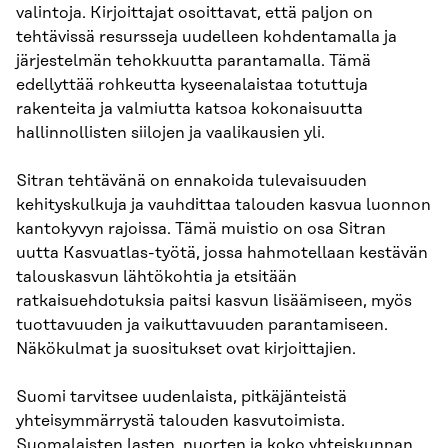
valintoja. Kirjoittajat osoittavat, että paljon on
tehtävissä resursseja uudelleen kohdentamalla ja
järjestelmän tehokkuutta parantamalla. Tämä
edellyttää rohkeutta kyseenalaistaa totuttuja
rakenteita ja valmiutta katsoa kokonaisuutta
hallinnollisten siilojen ja vaalikausien yli.
Sitran tehtävänä on ennakoida tulevaisuuden
kehityskulkuja ja vauhdittaa talouden kasvua luonnon
kantokyvyn rajoissa. Tämä muistio on osa Sitran
uutta Kasvuatlas-työtä, jossa hahmotellaan kestävän
talouskasvun lähtökohtia ja etsitään
ratkaisuehdotuksia paitsi kasvun lisäämiseen, myös
tuottavuuden ja vaikuttavuuden parantamiseen.
Näkökulmat ja suositukset ovat kirjoittajien.
Suomi tarvitsee uudenlaista, pitkäjänteistä
yhteisymmärrystä talouden kasvutoimista.
Suomalaisten lasten, nuorten ja koko yhteiskunnan