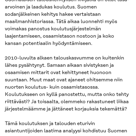
arvoinen ja laadukas koulutus. Suomen
sodanjälkeinen kehitys hakee vertaistaan
maailmanhistoriassa. Tätä aikaa luonnehti myös
voimakas panostus koulutusjärjestelmän
laajentamiseen, osaamistason nostoon ja koko
kansan potentiaalin hyödyntämiseen.
2010-luvulta alkaen talouskasvumme on kuitenkin
lähes pysähtynyt. Samaan aikaan sivistyksen ja
osaamisen mittarit ovat kehittyneet huonoon
suuntaan. Muut maat ovat ajaneet ohitsemme niin
nuorten koulutus- kuin osaamistasossa.
Koulutukseen on kyllä panostettu, mutta onko tehty
riittävästi? Ja toisaalta, olemmeko rakastuneet liikaa
järjestelmäämme ja jättäneet korjauksia tekemättä?
Tämä koulutuksen ja talouden eturivin
asiantuntijoiden laatima analyysi kohdistuu Suomen