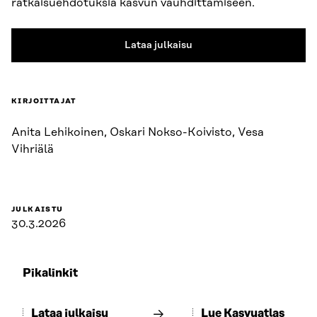
ratkaisuehdotuksia kasvun vauhdittamiseen.
Lataa julkaisu
KIRJOITTAJAT
Anita Lehikoinen, Oskari Nokso-Koivisto, Vesa
Vihriälä
JULKAISTU
30.3.2026
Pikalinkit
Lataa julkaisu
Lue Kasvuatlas