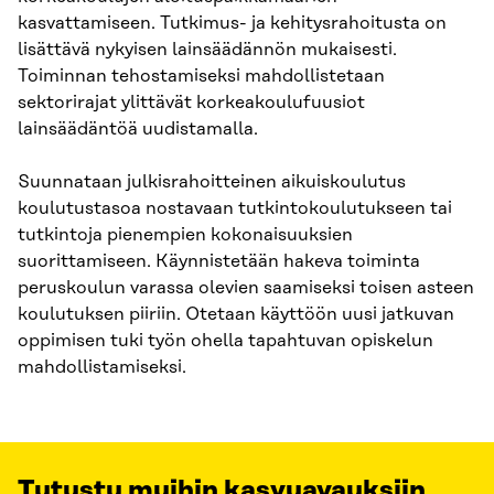
kasvattamiseen. Tutkimus- ja kehitysrahoitusta on
lisättävä nykyisen lainsäädännön mukaisesti.
Toiminnan tehostamiseksi mahdollistetaan
sektorirajat ylittävät korkeakoulufuusiot
lainsäädäntöä uudistamalla.
Suunnataan julkisrahoitteinen aikuiskoulutus
koulutustasoa nostavaan tutkintokoulutukseen tai
tutkintoja pienempien kokonaisuuksien
suorittamiseen. Käynnistetään hakeva toiminta
peruskoulun varassa olevien saamiseksi toisen asteen
koulutuksen piiriin. Otetaan käyttöön uusi jatkuvan
oppimisen tuki työn ohella tapahtuvan opiskelun
mahdollistamiseksi.
Tutustu muihin kasvuavauksiin