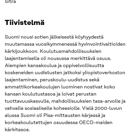
Sitra
Tiivistelmä
Suomi nousi sotien jälkeisestä köyhyydestä
muutamassa vuosikymmenessä hyvinvointivaltioiden
kärkijoukkoon. Koulutusmahdollisuuksien
laajentamisella oli nousussa merkittävä osuus.
Aiempien kansakoulua ja oppivelvollisuutta
koskeneiden uudistusten jatkoksi yliopistoverkoston
laajentaminen, peruskoulu-uudistus sekä
ammattikorkeakoulujen luominen nostivat koko
kansan koulutustasoa ja loivat perustan
tuottavuuskasvulle, mahdollisuuksien tasa-arvolle ja
vahvalle sosiaaliselle koheesiolle. Vielä 2000-luvun
alussa Suomi oli Pisa-mittausten kärjessä ja
korkeakoulutettujen osuudessa OECD-maiden
kärkitasoa.