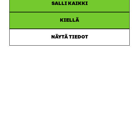
SALLI KAIKKI
KIELLÄ
NÄYTÄ TIEDOT
Sitra
OSOITE
Itämerenkatu 11-13, PL 160,
00181 Helsinki