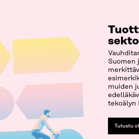
Tuott
sekto
Vauhdita
Suomen j
merkittä
esimerkik
muiden ju
edelläkäv
tekoälyn
Tutustu o