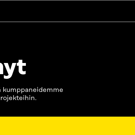
nyt
sä kumppaneidemme
rojekteihin.