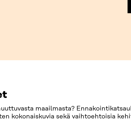
et
muuttuvasta maailmasta? Ennakointikatsa
osten kokonaiskuvia sekä vaihtoehtoisia kehi