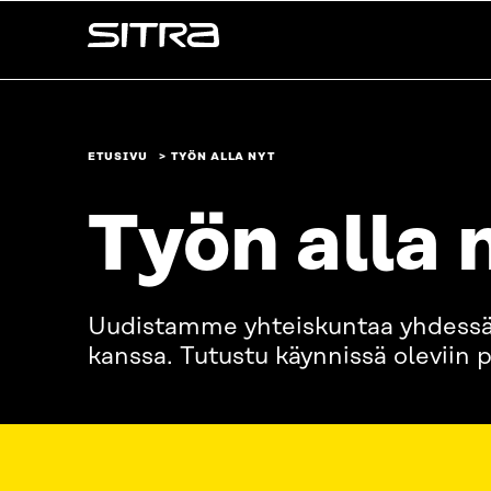
Siirry
Sitra
suoraan
sisältöön
↓
ETUSIVU
TYÖN ALLA NYT
Työn alla 
Uudistamme yhteiskuntaa yhdes
kanssa. Tutustu käynnissä oleviin p