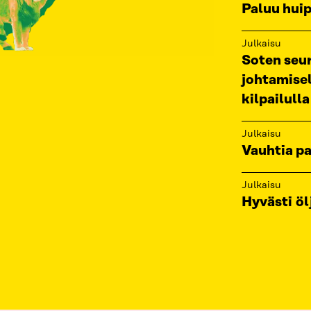
Paluu huip
Julkaisu
Soten seur
johtamisel
kilpailulla
Julkaisu
Vauhtia p
Julkaisu
Hyvästi ölj