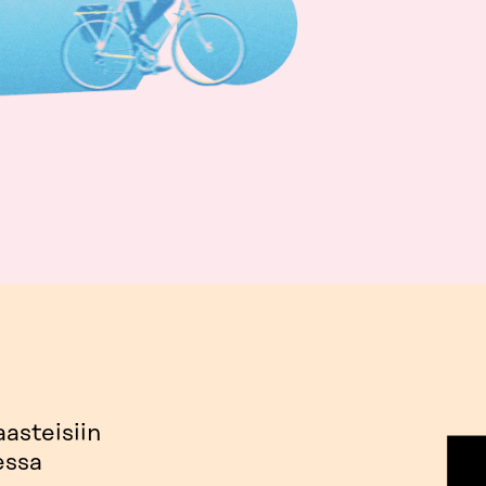
asteisiin
essa