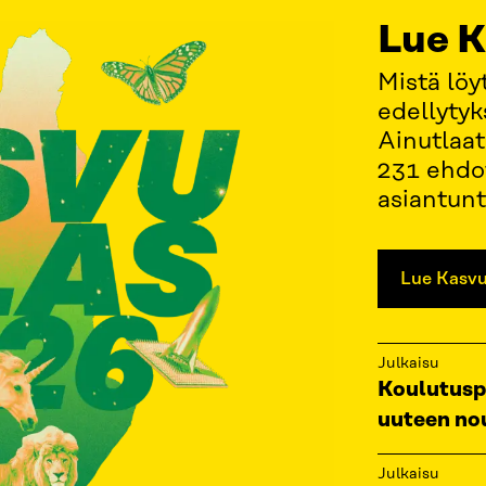
Lue K
Mistä lö
edellytyk
Ainutlaat
231 ehdo
asiantunt
Lue Kasvu
Julkaisu
Koulutuspo
uuteen no
Julkaisu