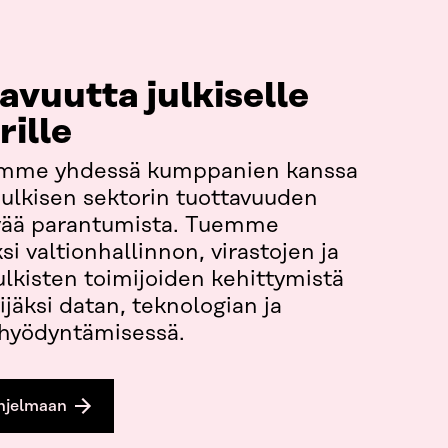
avuutta julkiselle
rille
mme yhdessä kumppanien kanssa
ulkisen sektorin tuottavuuden
vää parantumista. Tuemme
si valtionhallinnon, virastojen ja
lkisten toimijoiden kehittymistä
ijäksi datan, teknologian ja
 hyödyntämisessä.
hjelmaan