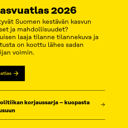
asvuatlas 2026
ytyvät Suomen kestävän kasvun
set ja mahdollisuudet?
uisen laaja tilanne tilannekuva ja
tusta on koottu lähes sadan
ijan voimin.
atlas
litiikan korjaussarja – kuopasta
usuun