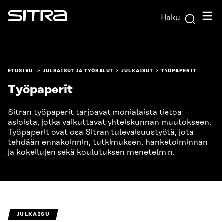
Siirry
Valik
Haku
suoraan
Sitra
sisältöön
↓
ETUSIVU
JULKAISUT JA TYÖKALUT
JULKAISUT
TYÖPAPERIT
Työpaperit
Sitran työpaperit tarjoavat monialaista tietoa
asioista, jotka vaikuttavat yhteiskunnan muutokseen.
Työpaperit ovat osa Sitran tulevaisuustyötä, jota
tehdään ennakoinnin, tutkimuksen, hanketoiminnan
ja kokeilujen sekä koulutuksen menetelmin.​
JULKAISU