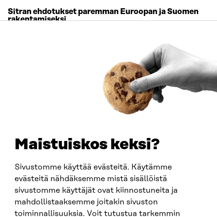
Sitran ehdotukset paremman Euroopan ja Suomen
rakentamiseksi
TYÖPAPERI
2024
Maistuiskos keksi?
Sivustomme käyttää evästeitä. Käytämme
JULKAISU
evästeitä nähdäksemme mistä sisällöistä
Digitaaliset tuotepassit vauhdittavat Euroopan
sivustomme käyttäjät ovat kiinnostuneita ja
kestävää kasvua (tiivistelmä)
mahdollistaaksemme joitakin sivuston
TYÖPAPERI
toiminnallisuuksia. Voit tutustua tarkemmin
2024