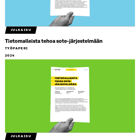
JULKAISU
Tietomalleista tehoa sote-järjestelmään
TYÖPAPERI
2024
JULKAISU