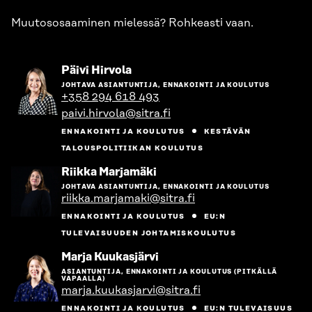
Muutososaaminen mielessä? Rohkeasti vaan.
Siirry
Päivi Hirvola
henkilön
JOHTAVA ASIANTUNTIJA, ENNAKOINTI JA KOULUTUS
sivulle
+358 294 618 493
paivi.hirvola@sitra.fi
ENNAKOINTI JA KOULUTUS
KESTÄVÄN
TALOUSPOLITIIKAN KOULUTUS
Siirry
Riikka Marjamäki
henkilön
JOHTAVA ASIANTUNTIJA, ENNAKOINTI JA KOULUTUS
sivulle
riikka.marjamaki@sitra.fi
ENNAKOINTI JA KOULUTUS
EU:N
TULEVAISUUDEN JOHTAMISKOULUTUS
Siirry
Marja Kuukasjärvi
henkilön
ASIANTUNTIJA, ENNAKOINTI JA KOULUTUS (PITKÄLLÄ
sivulle
VAPAALLA)
marja.kuukasjarvi@sitra.fi
ENNAKOINTI JA KOULUTUS
EU:N TULEVAISUUS