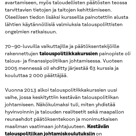
avartamiseen, myös taloudellisten päätösten teossa
tarvittavien tietojen ja taitojen kehittämiseen.
Oleellisen tiedon lisäksi kursseilla painotettiin alusta
lähtien käytännöllisiä valmiuksia talouspoliittisten
ongelmien ratkaisuun.
70–90-luvuilla vaikuttajille ja päätöksentekijöille
rakennettujen
talouspolitiikkakurssien
painopiste oli
talous- ja finanssipolitiikan johtamisessa. Vuoteen
2005 mennessä oli ehditty järjestää 63 kurssia ja
kouluttaa 2 000 päättäjää.
Vuonna 2013 alkoi talouspolitiikkakurssien uusi
vaihe, jossa keskityttiin kestävän talouspolitiikan
johtamiseen. Näkökulmaksi tuli, miten yhdistää
hyvinvoinnin ja talouden realiteetit sekä maapallon
reunaehdot päätöksentekoon ja monimutkaisen
maailman vaatimaan johtajuuteen.
Kestävän
talouspolitiikan johtamiskoulutuksiin
on