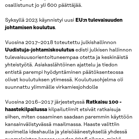
osallistunut jo yli 600 päättäjää.
Syksyllä 2023 käynnistyi uusi
EU:n tulevaisuuden
johtamisen koulutus
.
Vuosina 2017–2018 toteutettu julkishallinnon
Uudistuja-johtamiskoulutus
edisti julkisen hallinnon
tulevaisuusorientoituneempaa otetta ja keskinäistä
yhteistyötä. Asiakaslähtöinen ajattelu ja tiedon
entistä parempi hyödyntäminen päätöksenteossa
olivat koulutuksen ytimessä. Koulutusohjelma oli
suunnattu ylimmälle virkamiesjohdolle
Vuosina 2016–2017 järjestetyssä
Ratkaisu 100 -
haastekilpailussa
kilpailutiimit etsivät ratkaisuja
siihen, miten osaaminen saadaan paremmin käyttöön
kansainvälistyvässä maailmassa. Haaste valittiin
avoimella ideahaulla ja yleisöäänestyksellä yhdessä