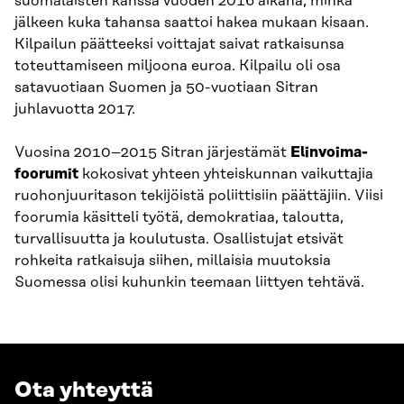
suomalaisten kanssa vuoden 2016 aikana, minkä
jälkeen kuka tahansa saattoi hakea mukaan kisaan.
Kilpailun päätteeksi voittajat saivat ratkaisunsa
toteuttamiseen miljoona euroa. Kilpailu oli osa
satavuotiaan Suomen ja 50-vuotiaan Sitran
juhlavuotta 2017.
Vuosina 2010–2015 Sitran järjestämät
Elinvoima-
foorumit
kokosivat yhteen yhteiskunnan vaikuttajia
ruohonjuuritason tekijöistä poliittisiin päättäjiin. Viisi
foorumia käsitteli työtä, demokratiaa, taloutta,
turvallisuutta ja koulutusta. Osallistujat etsivät
rohkeita ratkaisuja siihen, millaisia muutoksia
Suomessa olisi kuhunkin teemaan liittyen tehtävä.
Ota yhteyttä