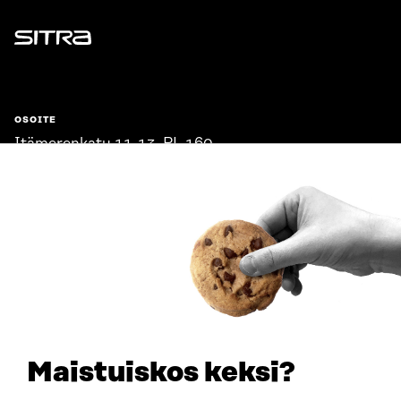
Sitra
OSOITE
Itämerenkatu 11-13, PL 160,
00181 Helsinki
Saapumisohjeet
Y-TUNNUS
0202132-3
PUHELIN
+358 294 618 991
SÄHKÖPOSTI
etunimi.sukunimi@sitra.fi
sitra@sitra.fi
Maistuiskos keksi?