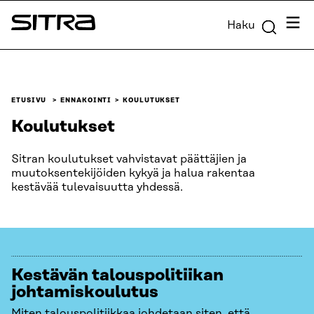
Siirry
Valik
Haku
suoraan
Sitra
sisältöön
↓
ETUSIVU
ENNAKOINTI
KOULUTUKSET
Koulutukset
Sitran koulutukset vahvistavat päättäjien ja
muutoksentekijöiden kykyä ja halua rakentaa
kestävää tulevaisuutta yhdessä.
Kestävän talouspolitiikan
johtamiskoulutus
Miten talouspolitiikkaa johdetaan siten, että