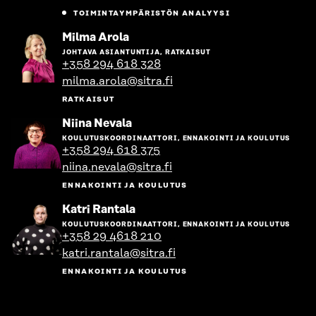
TOIMINTAYMPÄRISTÖN ANALYYSI
Siirry
Milma Arola
henkilön
JOHTAVA ASIANTUNTIJA, RATKAISUT
sivulle
+358 294 618 328
milma.arola@sitra.fi
RATKAISUT
Siirry
Niina Nevala
henkilön
KOULUTUSKOORDINAATTORI, ENNAKOINTI JA KOULUTUS
sivulle
+358 294 618 375
niina.nevala@sitra.fi
ENNAKOINTI JA KOULUTUS
Siirry
Katri Rantala
henkilön
KOULUTUSKOORDINAATTORI, ENNAKOINTI JA KOULUTUS
sivulle
+358 29 4618 210
katri.rantala@sitra.fi
ENNAKOINTI JA KOULUTUS