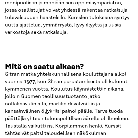
monipuolisen ja moniäänisen oppimisympäristön,
jossa osallistujat voivat yhdessä rakentaa ratkaisuja
tulevaisuuden haasteisiin. Kurssien tuloksena syntyy
uutta ajattelua, ymmärrystä, kyvykkyyttä ja uusia
verkostoja sekä ratkaisuja.
Mitä on saatu aikaan?
Sitran matka yhteiskunnallisena kouluttajana alkoi
vuonna 1977, kun Sitran perustamisesta oli kulunut
kymmenen vuotta. Koulutus käynnistettiin aikana,
jolloin Suomen teollisuustuotanto jatkoi
nollakasvulinjalla, markka devalvoitiin ja
kansainvälinen öljykriisi painoi päälle. Tarve tuoda
päättäjiä yhteen talouspolitiikan äärelle oli ilmeinen.
Taustalla vaikutti ns. Korpilammen henki. Kurssit
tähtäsivät paitsi taloudellisen näkökulman