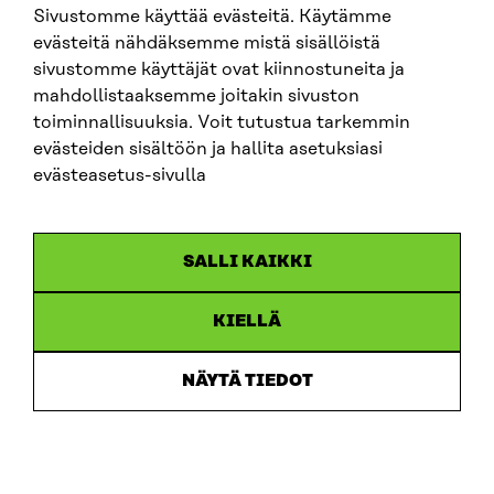
Sivustomme käyttää evästeitä. Käytämme
SITRA SOSIAALISESSA MEDIASSA
evästeitä nähdäksemme mistä sisällöistä
sivustomme käyttäjät ovat kiinnostuneita ja
LinkedIn
mahdollistaaksemme joitakin sivuston
Instagram
toiminnallisuuksia. Voit tutustua tarkemmin
YouTube
evästeiden sisältöön ja hallita asetuksiasi
evästeasetus-sivulla
Sitra 2025
SALLI KAIKKI
Tietosuoja
KIELLÄ
Evästeasetukset
Ilmoituskanava
NÄYTÄ TIEDOT
Saavutettavuusseloste
Asiakirjajulkisuus
Sitran digitaalinen viestintä ja verkkopalvelut