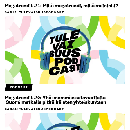
Megatrendit #1: Mikä megatrendi, mikä meininki?
SARJA
:
TULEVAISUUSPODCAST
PODCAST
Megatrendit #2: Yhä enemmän satavuotiaita –
Suomi matkalla pitkäikäisten yhteiskuntaan
SARJA
:
TULEVAISUUSPODCAST