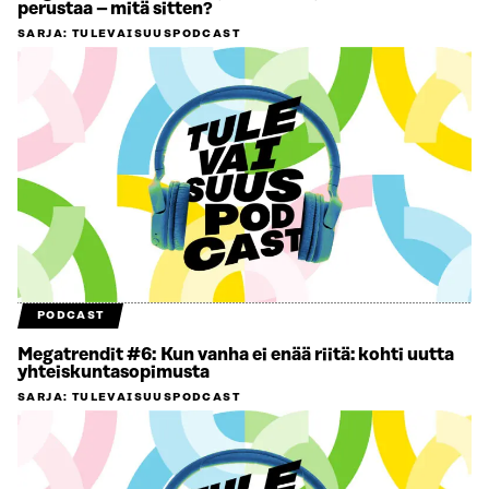
perustaa – mitä sitten?
SARJA
:
TULEVAISUUSPODCAST
PODCAST
Megatrendit #6: Kun vanha ei enää riitä: kohti uutta
yhteiskuntasopimusta
SARJA
:
TULEVAISUUSPODCAST