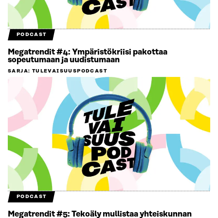
PODCAST
Megatrendit #4: Ympäristökriisi pakottaa
sopeutumaan ja uudistumaan
SARJA
:
TULEVAISUUSPODCAST
PODCAST
Megatrendit #5: Tekoäly mullistaa yhteiskunnan