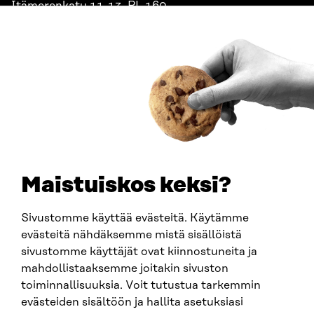
Itämerenkatu 11-13, PL 160,
00181 Helsinki
Saapumisohjeet
Y-TUNNUS
0202132-3
PUHELIN
+358 294 618 991
SÄHKÖPOSTI
etunimi.sukunimi@sitra.fi
sitra@sitra.fi
Maistuiskos keksi?
Sivustomme käyttää evästeitä. Käytämme
SITRA SOSIAALISESSA MEDIASSA
evästeitä nähdäksemme mistä sisällöistä
sivustomme käyttäjät ovat kiinnostuneita ja
LinkedIn
mahdollistaaksemme joitakin sivuston
Instagram
toiminnallisuuksia. Voit tutustua tarkemmin
YouTube
evästeiden sisältöön ja hallita asetuksiasi