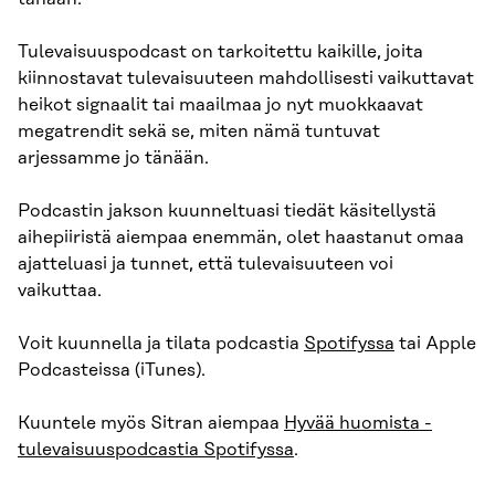
Tulevaisuuspodcast on tarkoitettu kaikille, joita
kiinnostavat tulevaisuuteen mahdollisesti vaikuttavat
heikot signaalit tai maailmaa jo nyt muokkaavat
megatrendit sekä se, miten nämä tuntuvat
arjessamme jo tänään.
Podcastin jakson kuunneltuasi tiedät käsitellystä
aihepiiristä aiempaa enemmän, olet haastanut omaa
ajatteluasi ja tunnet, että tulevaisuuteen voi
vaikuttaa.
Voit kuunnella ja tilata podcastia
Spotifyssa
tai Apple
Podcasteissa (iTunes).
Kuuntele myös Sitran aiempaa
Hyvää huomista -
tulevaisuuspodcastia Spotifyssa
.