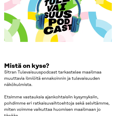
Mistä on kyse?
Sitran Tulevaisuuspodcast tarkastelee maailmaa
muuttavia ilmiöitä ennakoinnin ja tulevaisuuden
näkökulmista.
Etsimme vastauksia ajankohtaisiin kysymyksiin,
pohdimme eri ratkaisuvaihtoehtoja sekä selvitämme,
miten voimme vaikuttaa huomisen maailmaan jo
tänään.