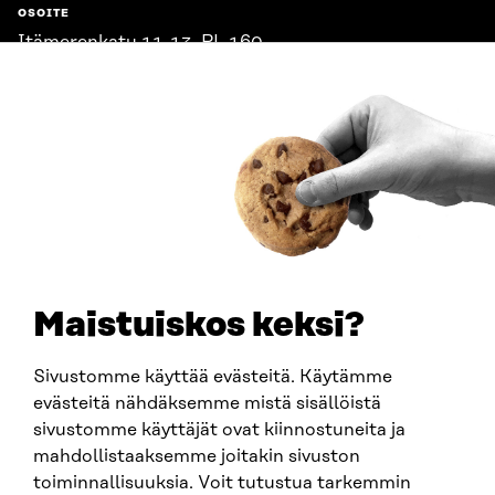
OSOITE
Itämerenkatu 11-13, PL 160,
00181 Helsinki
Saapumisohjeet
Y-TUNNUS
0202132-3
PUHELIN
+358 294 618 991
SÄHKÖPOSTI
etunimi.sukunimi@sitra.fi
sitra@sitra.fi
Maistuiskos keksi?
Sivustomme käyttää evästeitä. Käytämme
SITRA SOSIAALISESSA MEDIASSA
evästeitä nähdäksemme mistä sisällöistä
sivustomme käyttäjät ovat kiinnostuneita ja
LinkedIn
mahdollistaaksemme joitakin sivuston
Instagram
toiminnallisuuksia. Voit tutustua tarkemmin