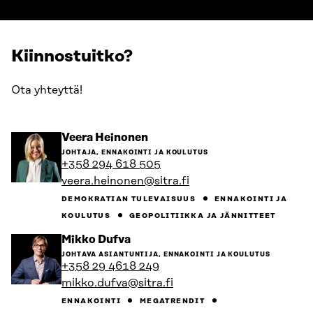
Kiinnostuitko?
Ota yhteyttä!
Siirry
Veera Heinonen
henkilön
JOHTAJA, ENNAKOINTI JA KOULUTUS
sivulle
+358 294 618 505
veera.heinonen@sitra.fi
DEMOKRATIAN TULEVAISUUS
ENNAKOINTI JA
KOULUTUS
GEOPOLITIIKKA JA JÄNNITTEET
Siirry
Mikko Dufva
henkilön
JOHTAVA ASIANTUNTIJA, ENNAKOINTI JA KOULUTUS
sivulle
+358 29 4618 249
mikko.dufva@sitra.fi
ENNAKOINTI
MEGATRENDIT