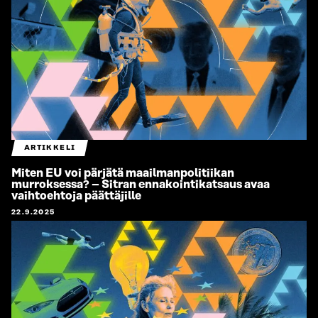
ARTIKKELI
Miten EU voi pärjätä maailmanpolitiikan
murroksessa? – Sitran ennakointikatsaus avaa
vaihtoehtoja päättäjille
22.9.2025