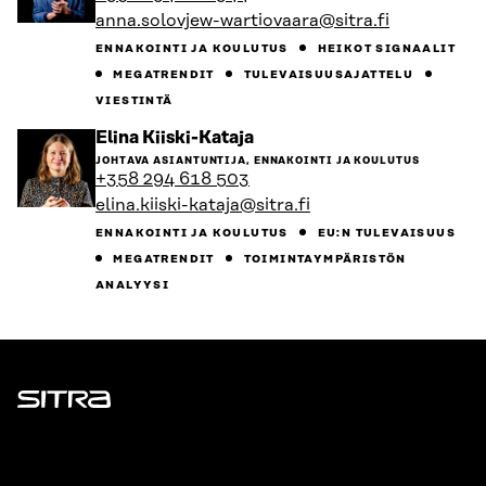
anna.solovjew-wartiovaara@sitra.fi
ENNAKOINTI JA KOULUTUS
HEIKOT SIGNAALIT
MEGATRENDIT
TULEVAISUUSAJATTELU
VIESTINTÄ
Siirry
Elina Kiiski-Kataja
henkilön
JOHTAVA ASIANTUNTIJA, ENNAKOINTI JA KOULUTUS
sivulle
+358 294 618 503
elina.kiiski-kataja@sitra.fi
ENNAKOINTI JA KOULUTUS
EU:N TULEVAISUUS
MEGATRENDIT
TOIMINTAYMPÄRISTÖN
ANALYYSI
Sitra