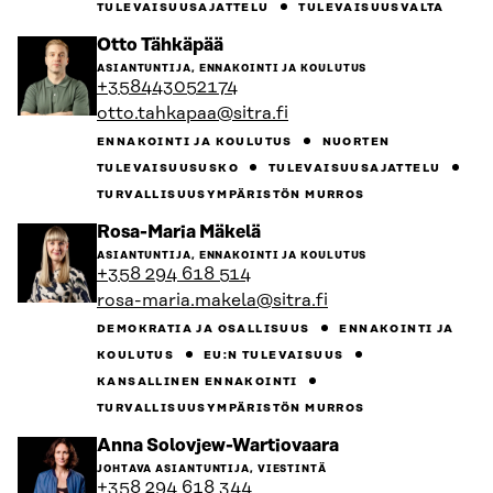
TULEVAISUUSAJATTELU
TULEVAISUUSVALTA
Siirry
Otto Tähkäpää
henkilön
ASIANTUNTIJA, ENNAKOINTI JA KOULUTUS
sivulle
+358443052174
otto.tahkapaa@sitra.fi
ENNAKOINTI JA KOULUTUS
NUORTEN
TULEVAISUUSUSKO
TULEVAISUUSAJATTELU
TURVALLISUUSYMPÄRISTÖN MURROS
Siirry
Rosa-Maria Mäkelä
henkilön
ASIANTUNTIJA, ENNAKOINTI JA KOULUTUS
sivulle
+358 294 618 514
rosa-maria.makela@sitra.fi
DEMOKRATIA JA OSALLISUUS
ENNAKOINTI JA
KOULUTUS
EU:N TULEVAISUUS
KANSALLINEN ENNAKOINTI
TURVALLISUUSYMPÄRISTÖN MURROS
Siirry
Anna Solovjew-Wartiovaara
henkilön
JOHTAVA ASIANTUNTIJA, VIESTINTÄ
sivulle
+358 294 618 344