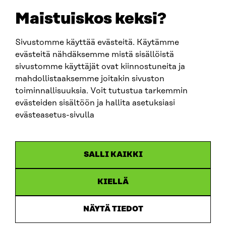
sitra@sitra.fi
Maistuiskos keksi?
Sivustomme käyttää evästeitä. Käytämme
SITRA SOSIAALISESSA MEDIASSA
evästeitä nähdäksemme mistä sisällöistä
sivustomme käyttäjät ovat kiinnostuneita ja
LinkedIn
mahdollistaaksemme joitakin sivuston
Instagram
toiminnallisuuksia. Voit tutustua tarkemmin
YouTube
evästeiden sisältöön ja hallita asetuksiasi
evästeasetus-sivulla
Sitra 2025
SALLI KAIKKI
Tietosuoja
KIELLÄ
Evästeasetukset
Ilmoituskanava
NÄYTÄ TIEDOT
Saavutettavuusseloste
Asiakirjajulkisuus