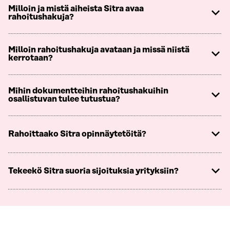
Milloin ja mistä aiheista Sitra avaa
rahoitushakuja?
Milloin rahoitushakuja avataan ja missä niistä
kerrotaan?
Mihin dokumentteihin rahoitushakuihin
osallistuvan tulee tutustua?
Rahoittaako Sitra opinnäytetöitä?
Tekeekö Sitra suoria sijoituksia yrityksiin?