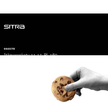
Sitra
OSOITE
Itämerenkatu 11-13, PL 160,
00181 Helsinki
Saapumisohjeet
Y-TUNNUS
0202132-3
PUHELIN
+358 294 618 991
SÄHKÖPOSTI
etunimi.sukunimi@sitra.fi