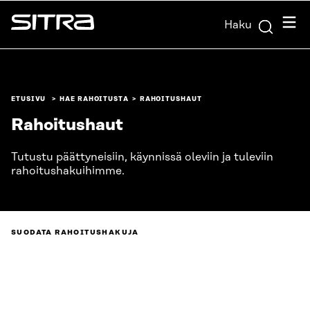
Siirry
Valik
Haku
suoraan
Sitra
sisältöön
↓
ETUSIVU
HAE RAHOITUSTA
RAHOITUSHAUT
Rahoitushaut
Tutustu päättyneisiin, käynnissä oleviin ja tuleviin
rahoitushakuihimme.
SUODATA RAHOITUSHAKUJA