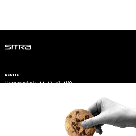
Sitra
OSOITE
Itämerenkatu 11-13, PL 160,
00181 Helsinki
Saapumisohjeet
Y-TUNNUS
0202132-3
PUHELIN
+358 294 618 991