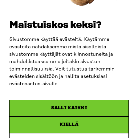
SÄHKÖPOSTI
etunimi.sukunimi@sitra.fi
sitra@sitra.fi
Maistuiskos keksi?
Sivustomme käyttää evästeitä. Käytämme
SITRA SOSIAALISESSA MEDIASSA
evästeitä nähdäksemme mistä sisällöistä
sivustomme käyttäjät ovat kiinnostuneita ja
LinkedIn
mahdollistaaksemme joitakin sivuston
Instagram
toiminnallisuuksia. Voit tutustua tarkemmin
YouTube
evästeiden sisältöön ja hallita asetuksiasi
evästeasetus-sivulla
Sitra 2025
SALLI KAIKKI
Tietosuoja
KIELLÄ
Evästeasetukset
Ilmoituskanava