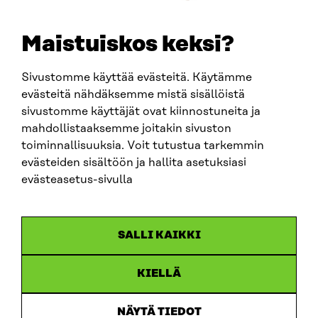
etunimi.sukunimi@sitra.fi
sitra@sitra.fi
Maistuiskos keksi?
Sivustomme käyttää evästeitä. Käytämme
SITRA SOSIAALISESSA MEDIASSA
evästeitä nähdäksemme mistä sisällöistä
sivustomme käyttäjät ovat kiinnostuneita ja
LinkedIn
mahdollistaaksemme joitakin sivuston
Instagram
toiminnallisuuksia. Voit tutustua tarkemmin
YouTube
evästeiden sisältöön ja hallita asetuksiasi
evästeasetus-sivulla
Sitra 2025
SALLI KAIKKI
Tietosuoja
KIELLÄ
Evästeasetukset
Ilmoituskanava
NÄYTÄ TIEDOT
Saavutettavuusseloste