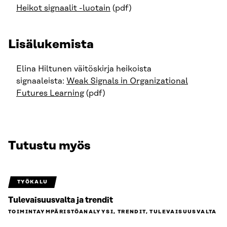
Heikot signaalit -luotain
(pdf)
Lisälukemista
Elina Hiltunen väitöskirja heikoista
signaaleista:
Weak Signals in Organizational
Futures Learning
(pdf)
Tutustu myös
TYÖKALU
Tulevaisuusvalta ja trendit
TOIMINTAYMPÄRISTÖ­ANALYYSI, TRENDIT, TULEVAISUUSVALTA