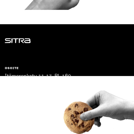
Sitra
OSOITE
Itämerenkatu 11-13, PL 160,
00181 Helsinki
Saapumisohjeet
Y-TUNNUS
0202132-3
PUHELIN
+358 294 618 991
SÄHKÖPOSTI