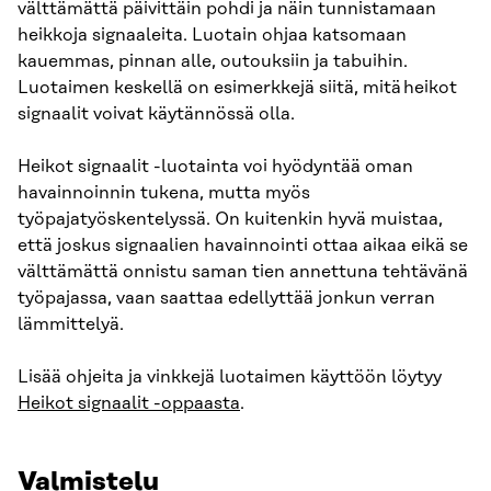
välttämättä päivittäin pohdi ja näin tunnistamaan
heikkoja signaaleita. Luotain ohjaa katsomaan
kauemmas, pinnan alle, outouksiin ja tabuihin.
Luotaimen keskellä on esimerkkejä siitä, mitä heikot
signaalit voivat käytännössä olla.
Heikot signaalit -luotainta voi hyödyntää oman
havainnoinnin tukena, mutta myös
työpajatyöskentelyssä. On kuitenkin hyvä muistaa,
että joskus signaalien havainnointi ottaa aikaa eikä se
välttämättä onnistu saman tien annettuna tehtävänä
työpajassa, vaan saattaa edellyttää jonkun verran
lämmittelyä.
Lisää ohjeita ja vinkkejä luotaimen käyttöön löytyy
Heikot signaalit -oppaasta
.
Valmistelu