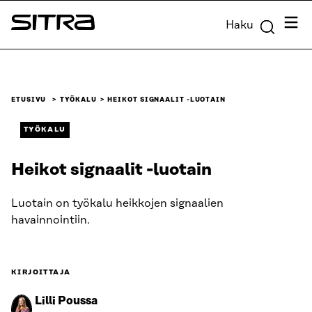
Siirry
Valik
Haku
suoraan
Sitra
sisältöön
↓
ETUSIVU
TYÖKALU
HEIKOT SIGNAALIT -LUOTAIN
TYÖKALU
Heikot signaalit -luotain
Luotain on työkalu heikkojen signaalien
havainnointiin.
KIRJOITTAJA
Lilli Poussa