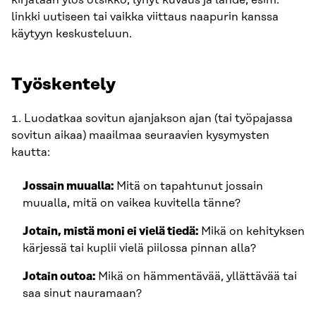
kirjataan ylös otsikko, lyhyt kuvaus ja lähde, esim.
linkki uutiseen tai vaikka viittaus naapurin kanssa
käytyyn keskusteluun.
Työskentely
1. Luodatkaa sovitun ajanjakson ajan (tai työpajassa
sovitun aikaa) maailmaa seuraavien kysymysten
kautta:
Jossain muualla:
Mitä on tapahtunut jossain
muualla, mitä on vaikea kuvitella tänne?
Jotain, mistä moni ei vielä tiedä:
Mikä on kehityksen
kärjessä tai kuplii vielä piilossa pinnan alla?
Jotain outoa:
Mikä on hämmentävää, yllättävää tai
saa sinut nauramaan?