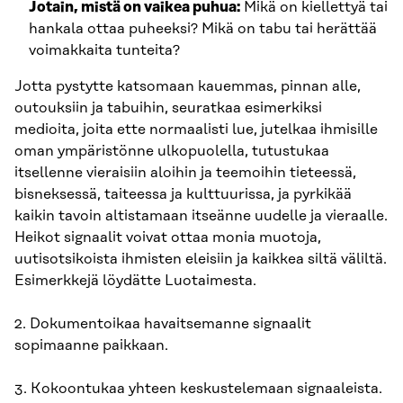
Jotain, mistä on vaikea puhua:
Mikä on kiellettyä tai
hankala ottaa puheeksi? Mikä on tabu tai herättää
voimakkaita tunteita?
Jotta pystytte katsomaan kauemmas, pinnan alle,
outouksiin ja tabuihin, seuratkaa esimerkiksi
medioita, joita ette normaalisti lue, jutelkaa ihmisille
oman ympäristönne ulkopuolella, tutustukaa
itsellenne vieraisiin aloihin ja teemoihin tieteessä,
bisneksessä, taiteessa ja kulttuurissa, ja pyrkikää
kaikin tavoin altistamaan itseänne uudelle ja vieraalle.
Heikot signaalit voivat ottaa monia muotoja,
uutisotsikoista ihmisten eleisiin ja kaikkea siltä väliltä.
Esimerkkejä löydätte Luotaimesta.
2. Dokumentoikaa havaitsemanne signaalit
sopimaanne paikkaan.
3. Kokoontukaa yhteen keskustelemaan signaaleista.