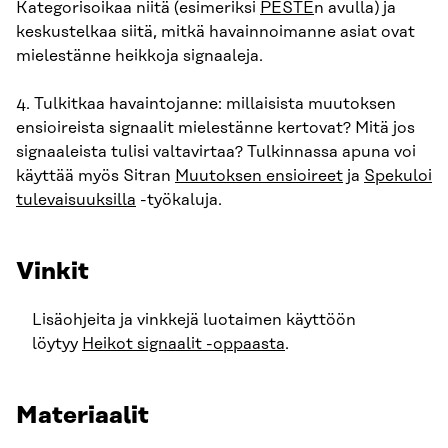
Kategorisoikaa niitä (esimeriksi
PESTE
n avulla) ja
keskustelkaa siitä, mitkä havainnoimanne asiat ovat
mielestänne heikkoja signaaleja.
4. Tulkitkaa havaintojanne: millaisista muutoksen
ensioireista signaalit mielestänne kertovat? Mitä jos
signaaleista tulisi valtavirtaa? Tulkinnassa apuna voi
käyttää myös Sitran
Muutoksen ensioireet
ja
Spekuloi
tulevaisuuksilla
-työkaluja.
Vinkit
Lisäohjeita ja vinkkejä luotaimen käyttöön
löytyy
Heikot signaalit -oppaasta
.
Materiaalit