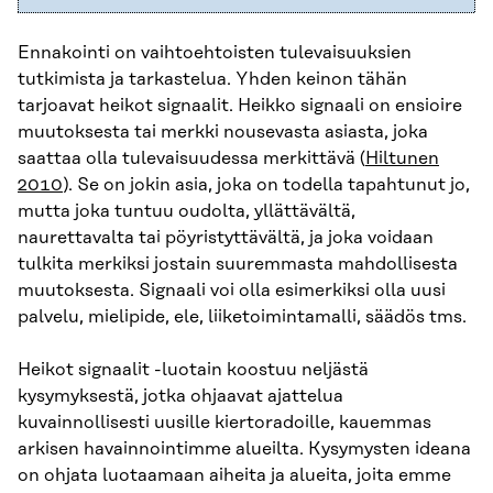
Ennakointi on vaihtoehtoisten tulevaisuuksien
tutkimista ja tarkastelua. Yhden keinon tähän
tarjoavat heikot signaalit. Heikko signaali on ensioire
muutoksesta tai merkki nousevasta asiasta, joka
saattaa olla tulevaisuudessa merkittävä (
Hiltunen
2010
). Se on jokin asia, joka on todella tapahtunut jo,
mutta joka tuntuu oudolta, yllättävältä,
naurettavalta tai pöyristyttävältä, ja joka voidaan
tulkita merkiksi jostain suuremmasta mahdollisesta
muutoksesta. Signaali voi olla esimerkiksi olla uusi
palvelu, mielipide, ele, liiketoimintamalli, säädös tms.
Heikot signaalit -luotain koostuu neljästä
kysymyksestä, jotka ohjaavat ajattelua
kuvainnollisesti uusille kiertoradoille, kauemmas
arkisen havainnointimme alueilta. Kysymysten ideana
on ohjata luotaamaan aiheita ja alueita, joita emme