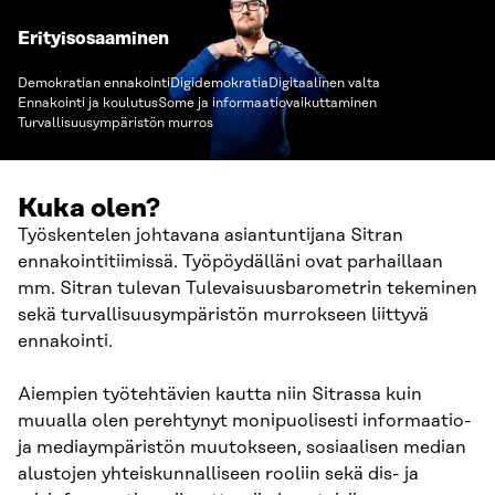
Erityisosaaminen
Demokratian ennakointi
Digidemokratia
Digitaalinen valta
Ennakointi ja koulutus
Some ja informaatiovaikuttaminen
Turvallisuusympäristön murros
Kuka olen?
Työskentelen johtavana asiantuntijana Sitran
ennakointitiimissä. Työpöydälläni ovat parhaillaan
mm. Sitran tulevan Tulevaisuusbarometrin tekeminen
sekä turvallisuusympäristön murrokseen liittyvä
ennakointi.
Aiempien työtehtävien kautta niin Sitrassa kuin
muualla olen perehtynyt monipuolisesti informaatio-
ja mediaympäristön muutokseen, sosiaalisen median
alustojen yhteiskunnalliseen rooliin sekä dis- ja