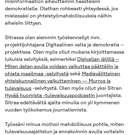
misinformaation aiheuttamiin haasteisiin
demokratialle. Olethan rohkeasti yhteydessä, jos
mielessäsi on yhteistyömahdollisuuksia näihin
aiheisiin liittyen.
Sitrassa olen aiemmin työskennellyt mm.
projektijohtajana Digitaalinen valta ja demokratia –
projektissa. Olen myös ollut mukana kirjoittamassa
lukuisia selvityksiä, esimerkiksi
Digivallan jäljillä –
Miten datan avulla voidaan vaikuttaa päättäjiin ja
ohjata maailmaa -selvitystä
sekä
Mediavälitteinen
yhteiskunnallinen vaikuttaminen — Murros ja
tulevaisuus
-selvitystä. Olen myös ollut yksi Sitran
Hyvää huomista -tulevaisuuspodcastin
juontajista.
Sitraa edeltävältä ajalta minulla on yli kymmenen
vuoden työkokemus journalismista.
Työssäni minua motivoi mahdollisuus pohtia, miten
tulevaisuusajattelun ja ennakoinnin avulla voitaisiin