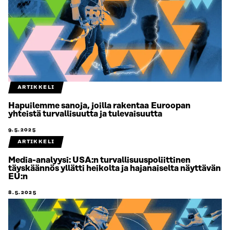
ARTIKKELI
Hapuilemme sanoja, joilla rakentaa Euroopan
yhteistä turvallisuutta ja tulevaisuutta
9.5.2025
ARTIKKELI
Media-analyysi: USA:n turvallisuuspoliittinen
täyskäännös yllätti heikolta ja hajanaiselta näyttävän
EU:n
8.5.2025