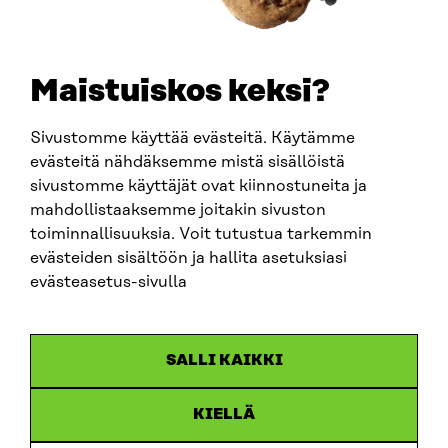
+358 294 618 991
SÄHKÖPOSTI
etunimi.sukunimi@sitra.fi
sitra@sitra.fi
Maistuiskos keksi?
Sivustomme käyttää evästeitä. Käytämme
SITRA SOSIAALISESSA MEDIASSA
evästeitä nähdäksemme mistä sisällöistä
sivustomme käyttäjät ovat kiinnostuneita ja
LinkedIn
mahdollistaaksemme joitakin sivuston
Instagram
toiminnallisuuksia. Voit tutustua tarkemmin
YouTube
evästeiden sisältöön ja hallita asetuksiasi
evästeasetus-sivulla
Sitra 2025
SALLI KAIKKI
Tietosuoja
KIELLÄ
Evästeasetukset