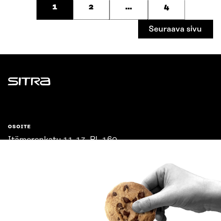
1
2
…
4
Seuraava sivu
Sitra
OSOITE
Itämerenkatu 11-13, PL 160,
00181 Helsinki
Saapumisohjeet
Y-TUNNUS
0202132-3
PUHELIN