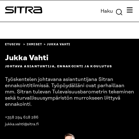
Siirry
Valik
Haku
suoraan
Sitra
sisältöön
↓
ETUSIVU
IHMISET
JUKKA VAHTI
Jukka Vahti
JOHTAVA ASIANTUNTIJA, ENNAKOINTI JA KOULUTUS
Työskentelen johtavana asiantuntijana Sitran
ennakointitiimissä. Työpöydälläni ovat parhaillaan
mm. Sitran tulevan Tulevaisuusbarometrin tekeminen
sekä turvallisuusympäristön murrokseen liittyvä
ennakointi.
+358 294 618 286
jukka.vahti@sitra.fi