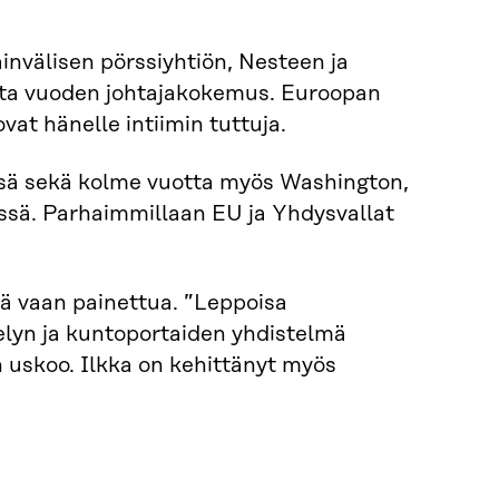
välisen pörssiyhtiön, Nesteen ja
oista vuoden johtajakokemus. Euroopan
vat hänelle intiimin tuttuja.
ssä sekä kolme vuotta myös Washington,
essä. Parhaimmillaan EU ja Yhdysvallat
tä vaan painettua. ”Leppoisa
velyn ja kuntoportaiden yhdistelmä
n uskoo. Ilkka on kehittänyt myös