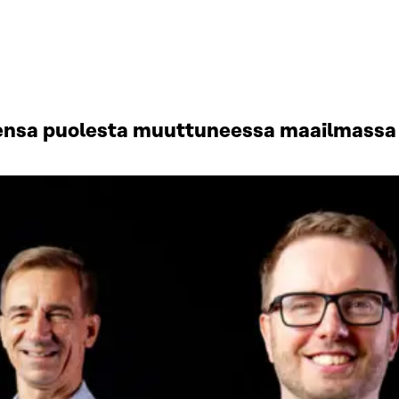
ensa puolesta muuttuneessa maailmassa