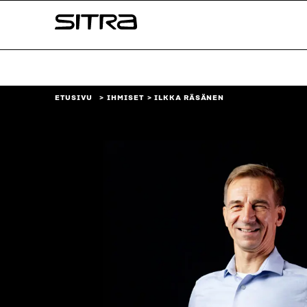
Siirry
Sitra
suoraan
sisältöön
↓
ETUSIVU
IHMISET
ILKKA RÄSÄNEN