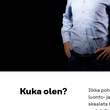
Kuka olen?
Ilkka poh
luonto- j
skaalata 