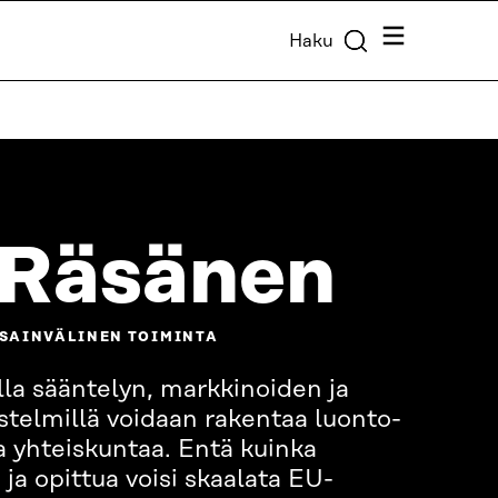
Valikko
Haku
 Räsänen
NSAINVÄLINEN TOIMINTA
silla sääntelyn, markkinoiden ja
stelmillä voidaan rakentaa luonto-
ta yhteiskuntaa. Entä kuinka
ja opittua voisi skaalata EU-