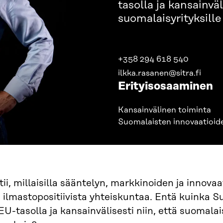
tasolla ja kansainväl
suomalaisyrityksille
+358 294 618 540
ilkka.rasanen@sitra.fi
Erityisosaaminen
Kansainvälinen toiminta
Suomalaisten innovaatioide
tii, millaisilla sääntelyn, markkinoiden ja innova
a ilmastopositiivista yhteiskuntaa. Entä kuinka S
EU-tasolla ja kansainvälisesti niin, että suomalais