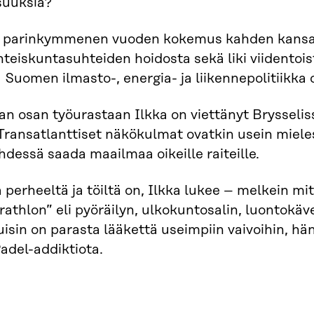
suuksia?
on parinkymmenen vuoden kokemus kahden kansain
yhteiskuntasuhteiden hoidosta sekä liki viident
a Suomen ilmasto-, energia- ja liikennepolitiikka o
n osan työurastaan Ilkka on viettänyt Brysseli
 Transatlanttiset näkökulmat ovatkin usein miel
yhdessä saada maailmaa oikeille raiteille.
 perheeltä ja töiltä on, Ilkka lukee – melkein mi
rathlon” eli pyöräilyn, ulkokuntosalin, luontokä
sin on parasta lääkettä useimpiin vaivoihin, hä
adel-addiktiota.