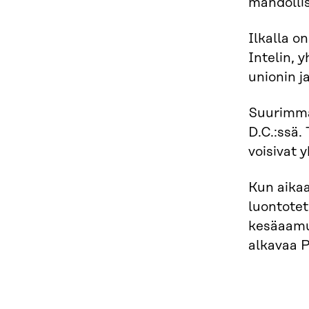
mahdolli
Ilkalla 
Intelin, 
unionin j
Suurimma
D.C.:ssä.
voisivat 
Kun aikaa
luontotet
kesäaamui
alkavaa P