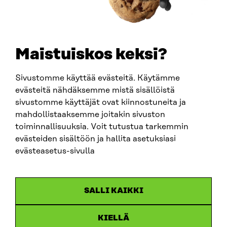
+358 294 618 991
SÄHKÖPOSTI
etunimi.sukunimi@sitra.fi
sitra@sitra.fi
Maistuiskos keksi?
Sivustomme käyttää evästeitä. Käytämme
SITRA SOSIAALISESSA MEDIASSA
evästeitä nähdäksemme mistä sisällöistä
sivustomme käyttäjät ovat kiinnostuneita ja
LinkedIn
mahdollistaaksemme joitakin sivuston
Instagram
toiminnallisuuksia. Voit tutustua tarkemmin
YouTube
evästeiden sisältöön ja hallita asetuksiasi
evästeasetus-sivulla
Sitra 2025
SALLI KAIKKI
Tietosuoja
KIELLÄ
Evästeasetukset