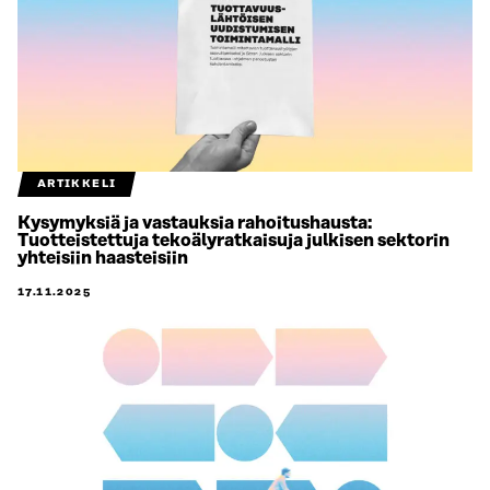
ARTIKKELI
Kysymyksiä ja vastauksia rahoitushausta:
Tuotteistettuja tekoälyratkaisuja julkisen sektorin
yhteisiin haasteisiin
17.11.2025