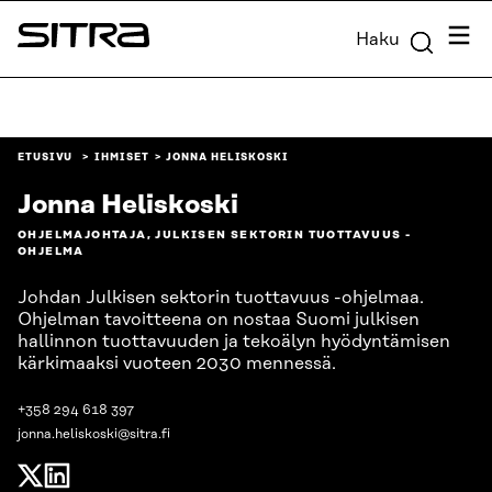
Siirry
Valik
Haku
suoraan
Sitra
sisältöön
↓
ETUSIVU
IHMISET
JONNA HELISKOSKI
Jonna Heliskoski
OHJELMAJOHTAJA, JULKISEN SEKTORIN TUOTTAVUUS -
OHJELMA
Johdan Julkisen sektorin tuottavuus -ohjelmaa.
Ohjelman tavoitteena on nostaa Suomi julkisen
hallinnon tuottavuuden ja tekoälyn hyödyntämisen
kärkimaaksi vuoteen 2030 mennessä.
+358 294 618 397
jonna.heliskoski@sitra.fi