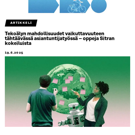
ARTIKKELI
Tekoälyn mahdollisuudet vaikuttavuuteen
tähtäävässä asiantuntijatyössä – oppeja Sitran
kokeiluista
19.6.2025