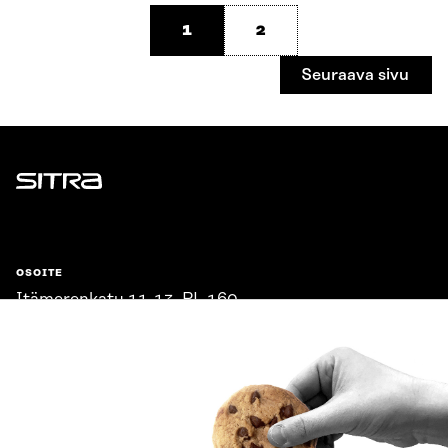
1
2
Seuraava sivu
Sitra
OSOITE
Itämerenkatu 11-13, PL 160,
00181 Helsinki
Saapumisohjeet
Y-TUNNUS
0202132-3
PUHELIN