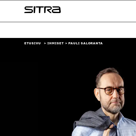
Siirry
Sitra
suoraan
sisältöön
↓
ETUSIVU
IHMISET
PAULI SALORANTA