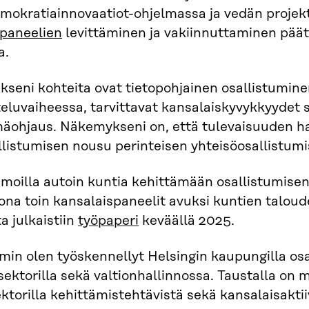
mokratiainnovaatiot-ohjelmassa ja vedän projek
­paneelien
levittäminen ja vakiinnuttaminen päät
a.
kseni kohteita ovat tietopohjainen osallistumi
teluvaiheessa, tarvittavat kansalaiskyvykkyydet 
mäohjaus. Näkemykseni on, että tulevaisuuden hal
llistumisen nousu perinteisen yhteisöosallistumi
emoilla autoin kuntia kehittämään osallistumise
ona toin kansalaispaneelit avuksi kuntien talo
a julkaistiin
työpaperi
keväällä 2025.
in olen työskennellyt Helsingin kaupungilla osa
ektorilla sekä valtionhallinnossa. Taustalla o
ektorilla kehittämistehtävistä sekä kansalaisaktii