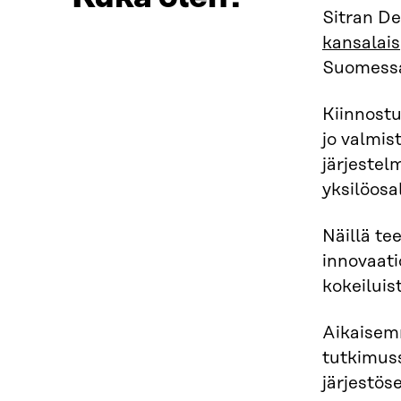
Sitran De
kansalais
Suomess
Kiinnostu
jo valmis
järjestel
yksilöosa
Näillä te
innovaati
kokeiluist
Aikaisemm
tutkimuss
järjestös