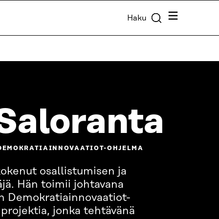
Valikko
Haku
 Saloranta
 DEMOKRATIAINNOVAATIOT-OHJELMA
kokenut osallistumisen ja
jä. Hän toimii johtavana
an Demokratiainnovaatiot-
 projektia, jonka tehtävänä