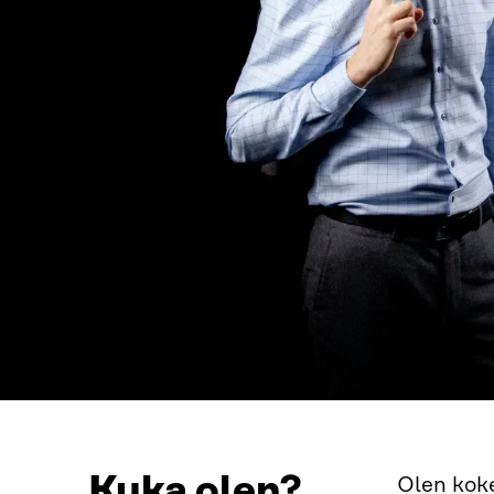
Kuka olen?
Olen koke