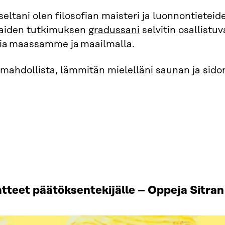
eltani olen filosofian maisteri ja luonnontieteide
aiden tutkimuksen
gradussani
selvitin osallistu
sia maassamme ja maailmalla.
mahdollista, lämmitän mielelläni saunan ja sido
tteet päätöksentekijälle – Oppeja Sitran