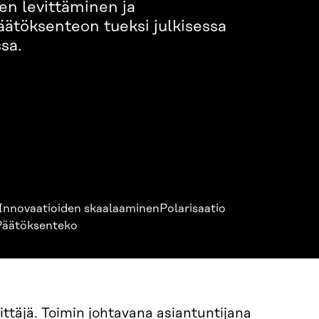
en levittäminen ja
ätöksenteon tueksi julkisessa
sa.
Innovaatioiden skaalaaminen
Polarisaatio
Päätöksenteko
ttäjä. Toimin johtavana asiantuntijana