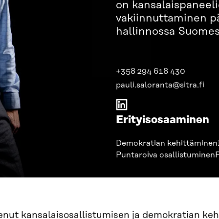
on kansalaispaneeli
vakiinnuttaminen pä
hallinnossa Suomes
+358 294 618 430
pauli.saloranta@sitra.fi
Erityisosaaminen
Demokratian kehittäminen
Puntaroiva osallistuminen
nut kansalaisosallistumisen ja demokratian kehi