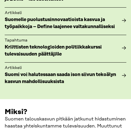
Artikkeli
Suomelle puolustusinnovaatioista kasvua ja
työpaikkoja – Define laajenee valtakunnalliseksi
Tapahtuma
Kriittisten teknologioiden politiikkakurssi
tulevaisuuden päättäjille
Artikkeli
Suomi voi halutessaan saada ison siivun tekoälyn
kasvun mahdollisuuksista
Miksi?
Suomen talouskasvun pitkään jatkunut hidastuminen
haastaa yhteiskuntamme tulevaisuuden. Muuttunut