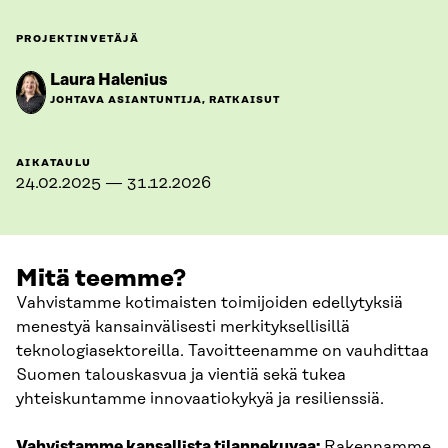
PROJEKTINVETÄJÄ
Laura Halenius
JOHTAVA ASIANTUNTIJA, RATKAISUT
AIKATAULU
24.02.2025 — 31.12.2026
Mitä teemme?
Vahvistamme kotimaisten toimijoiden edellytyksiä
menestyä kansainvälisesti merkityksellisillä
teknologiasektoreilla. Tavoitteenamme on vauhdittaa
Suomen talouskasvua ja vientiä sekä tukea
yhteiskuntamme innovaatiokykyä ja resilienssiä.
Vahvistamme kansallista tilannekuvaa:
Rakennamme