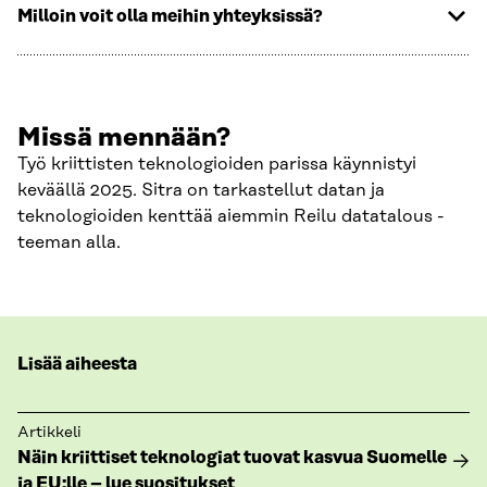
Milloin voit olla meihin yhteyksissä?
Missä mennään?
Työ kriittisten teknologioiden parissa käynnistyi
keväällä 2025. Sitra on tarkastellut datan ja
teknologioiden kenttää aiemmin Reilu datatalous -
teeman alla.
Lisää aiheesta
Artikkeli
Näin kriittiset teknologiat tuovat kasvua Suomelle
ja EU:lle – lue suositukset