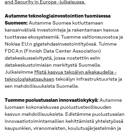
and Security in Europe -julkaisussa.
Autamme teknologiainvestointien tuomisessa
Suomeen:
Autamme Suomea kotiuttamaan
kansainvälisiä investointeja ja rakentamaan kasvua
tuottavaa ekosysteemiä. Tuemme valtioneuvostoa ja
Nokiaa EU:n gigatehdasinvestointityössä. Tuimme
FDCA:n (Finnish Data Center Association)
datakeskusselvitystä, jossa nostettiin esiin
datakeskustoimialan merkitystä Suomelle.
Julkaisimme
Mistä kasvua tekoälyn aikakaudella -
teknologiakatsauksen
tekoälyn infrastruktuurista ja
sen mahdollisuuksista Suomelle.
Tuemme puolustusalan innovaatiokykyä:
Autamme
luomaan kokonaiskuvaa puolustusteollisuuden
kasvun mahdollisuuksista. Edistämme puolustusalan
innovaatiotoimintamallien kehittämistä yhteistyössä
kaupunkien, viranomaisten, koulutusjärjestelmän ja