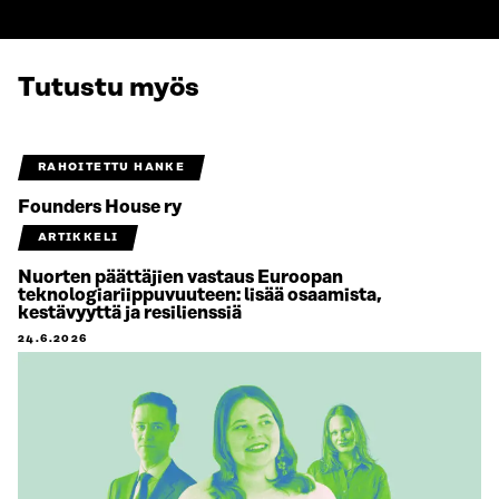
Tutustu myös
RAHOITETTU HANKE
Founders House ry
ARTIKKELI
Nuorten päättäjien vastaus Euroopan
teknologiariippuvuuteen: lisää osaamista,
kestävyyttä ja resilienssiä
24.6.2026