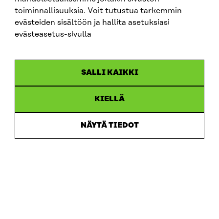
toiminnallisuuksia. Voit tutustua tarkemmin
evästeiden sisältöön ja hallita asetuksiasi
OSOITE
evästeasetus-sivulla
Itämerenkatu 11-13, PL 160,
00181 Helsinki
Saapumisohjeet
SALLI KAIKKI
Y-TUNNUS
0202132-3
KIELLÄ
PUHELIN
NÄYTÄ TIEDOT
+358 294 618 991
SÄHKÖPOSTI
etunimi.sukunimi@sitra.fi
sitra@sitra.fi
SITRA SOSIAALISESSA MEDIASSA