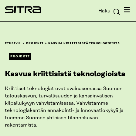
Siirry
Valik
Haku
suoraan
Sitra
sisältöön
↓
ETUSIVU
PROJEKTI
KASVUA KRIITTISISTÄ TEKNOLOGIOISTA
PROJEKTI
Kasvua kriittisistä teknologioista
Kriittiset teknologiat ovat avainasemassa Suomen
talouskasvun, turvallisuuden ja kansainvälisen
kilpailukyvyn vahvistamisessa. Vahvistamme
teknologiakentän ennakointi- ja innovaatiokykyä ja
tuemme Suomen yhteisen tilannekuvan
rakentamista.