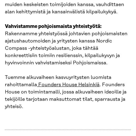
muiden keskeisten toimijoiden kanssa, vauhdittaen
alan kehittymistä ja kansainvälistä kilpailukykyä.
Vahvistamme pohjoismaista yhteistyötä:
Rakennamme yhteistyössä johtavien pohjoismaisten
ajatushautomoiden ja yritysten kanssa Nordic
Compass -yhteistyöalustan, joka tähtää
konkreettisiin toimiin resilienssin, kilpailukyvyn ja
hyvinvoinnin vahvistamiseksi Pohjoismaissa.
Tuemme alkuvaiheen kasvuyritysten luomista
rahoittamalla
Founders House Helsinkiä
. Founders
House on toimintamalli, jossa alkuvaiheen ideoille ja
tekijöille tarjotaan maksuttomat tilat, sparrausta ja
yhteisö.