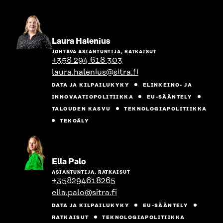
Siirry
Laura Halenius
henkilön
JOHTAVA ASIANTUNTIJA, RATKAISUT
sivulle
+358 294 618 303
laura.halenius@sitra.fi
DATA JA KILPAILUKYKY
ELINKEINO- JA
INNOVAATIOPOLITIIKKA
EU-SÄÄNTELY
TALOUDEN KASVU
TEKNOLOGIAPOLITIIKKA
TEKOÄLY
Siirry
Ella Palo
henkilön
ASIANTUNTIJA, RATKAISUT
sivulle
+358294618265
ella.palo@sitra.fi
DATA JA KILPAILUKYKY
EU-SÄÄNTELY
RATKAISUT
TEKNOLOGIAPOLITIIKKA