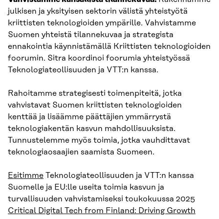
julkisen ja yksityisen sektorin välistä yhteistyötä
kriittisten teknologioiden ympärille. Vahvistamme
Suomen yhteistä tilannekuvaa ja strategista
ennakointia käynnistämällä Kriittisten teknologioiden
foorumin. Sitra koordinoi foorumia yhteistyössä
Teknologiateollisuuden ja VTT:n kanssa.
Rahoitamme strategisesti toimenpiteitä, jotka
vahvistavat Suomen kriittisten teknologioiden
kenttää ja lisäämme päättäjien ymmärrystä
teknologiakentän kasvun mahdollisuuksista.
Tunnustelemme myös toimia, jotka vauhdittavat
teknologiaosaajien saamista Suomeen.
Esitimme
Teknologiateollisuuden ja VTT:n kanssa
Suomelle ja EU:lle useita toimia kasvun ja
turvallisuuden vahvistamiseksi toukokuussa 2025
Critical Digital Tech from Finland: Driving Growth