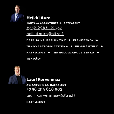
Siirry
Heikki Aura
henkilön
JOHTAVA ASIANTUNTIJA, RATKAISUT
sivulle
+358 294 618 337
heikki.aura@sitra.fi
DATA JA KILPAILUKYKY
ELINKEINO- JA
INNOVAATIOPOLITIIKKA
EU-SÄÄNTELY
RATKAISUT
TEKNOLOGIAPOLITIIKKA
TEKOÄLY
Siirry
Lauri Korvenmaa
henkilön
ASIANTUNTIJA, RATKAISUT
sivulle
+358 294 618 502
lauri.korvenmaa@sitra.fi
RATKAISUT