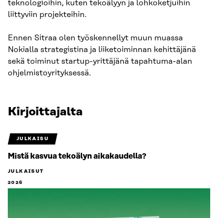
teknologioihin, kuten tekoälyyn ja lohkoketjuihin
liittyviin projekteihin.
Ennen Sitraa olen työskennellyt muun muassa
Nokialla strategistina ja liiketoiminnan kehittäjänä
sekä toiminut startup-yrittäjänä tapahtuma-alan
ohjelmistoyrityksessä.
Kirjoittajalta
JULKAISU
Mistä kasvua tekoälyn aikakaudella?
JULKAISUT
2026