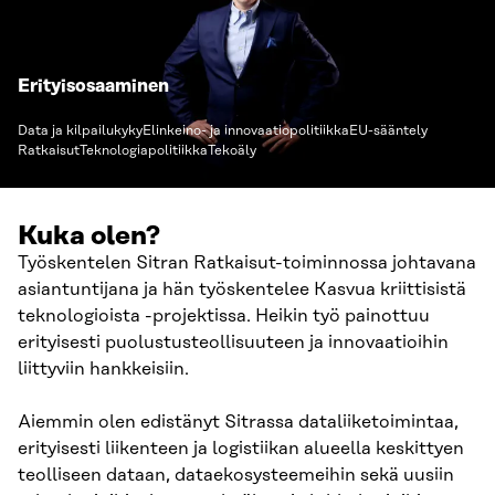
Erityisosaaminen
Data ja kilpailukyky
Elinkeino- ja innovaatiopolitiikka
EU-sääntely
Ratkaisut
Teknologiapolitiikka
Tekoäly
Kuka olen?
Työskentelen Sitran Ratkaisut-toiminnossa johtavana
asiantuntijana ja hän työskentelee Kasvua kriittisistä
teknologioista -projektissa. Heikin työ painottuu
erityisesti puolustusteollisuuteen ja innovaatioihin
liittyviin hankkeisiin.
Aiemmin olen edistänyt Sitrassa dataliiketoimintaa,
erityisesti liikenteen ja logistiikan alueella keskittyen
teolliseen dataan, dataekosysteemeihin sekä uusiin