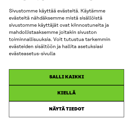
Sivustomme käyttää evästeitä. Käytämme
SITRA SOSIAALISESSA MEDIASSA
evästeitä nähdäksemme mistä sisällöistä
sivustomme käyttäjät ovat kiinnostuneita ja
LinkedIn
mahdollistaaksemme joitakin sivuston
Instagram
toiminnallisuuksia. Voit tutustua tarkemmin
YouTube
evästeiden sisältöön ja hallita asetuksiasi
evästeasetus-sivulla
Sitra 2025
SALLI KAIKKI
Tietosuoja
KIELLÄ
Evästeasetukset
Ilmoituskanava
NÄYTÄ TIEDOT
Saavutettavuusseloste
Asiakirjajulkisuus
Sitran digitaalinen viestintä ja verkkopalvelut