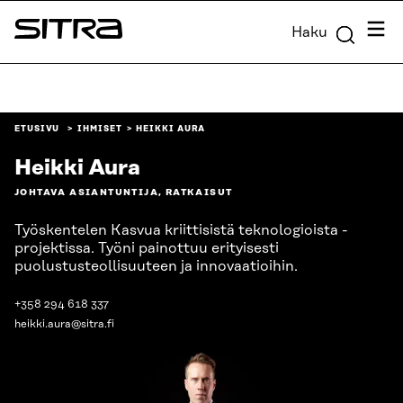
Siirry
Valik
Haku
suoraan
Sitra
sisältöön
↓
ETUSIVU
IHMISET
HEIKKI AURA
Heikki Aura
JOHTAVA ASIANTUNTIJA, RATKAISUT
Työskentelen Kasvua kriittisistä teknologioista -
projektissa. Työni painottuu erityisesti
puolustusteollisuuteen ja innovaatioihin.
+358 294 618 337
heikki.aura@sitra.fi