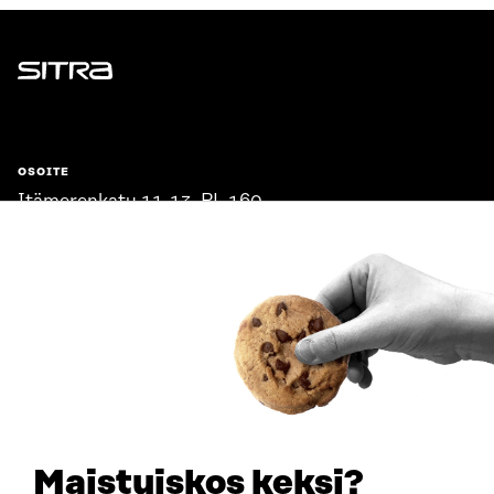
Sitra
OSOITE
Itämerenkatu 11-13, PL 160,
00181 Helsinki
Saapumisohjeet
Y-TUNNUS
0202132-3
PUHELIN
+358 294 618 991
SÄHKÖPOSTI
etunimi.sukunimi@sitra.fi
sitra@sitra.fi
Maistuiskos keksi?