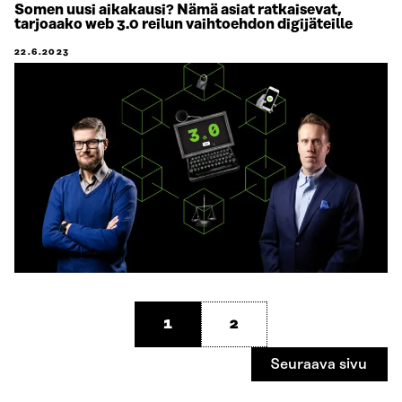
Somen uusi aikakausi? Nämä asiat ratkaisevat,
tarjoaako web 3.0 reilun vaihtoehdon digijäteille
22.6.2023
1
2
Seuraava sivu