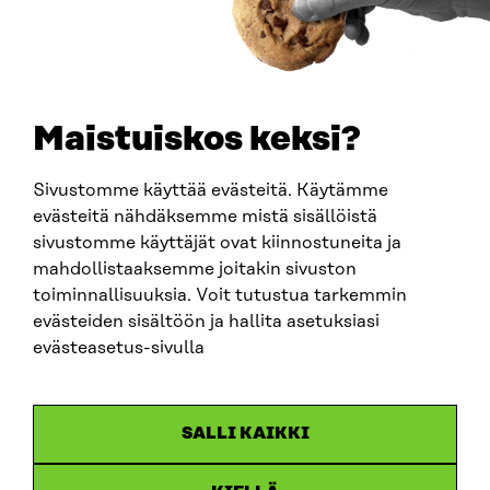
PUHELIN
+358 294 618 991
SÄHKÖPOSTI
etunimi.sukunimi@sitra.fi
sitra@sitra.fi
Maistuiskos keksi?
Sivustomme käyttää evästeitä. Käytämme
SITRA SOSIAALISESSA MEDIASSA
evästeitä nähdäksemme mistä sisällöistä
sivustomme käyttäjät ovat kiinnostuneita ja
LinkedIn
mahdollistaaksemme joitakin sivuston
Instagram
toiminnallisuuksia. Voit tutustua tarkemmin
YouTube
evästeiden sisältöön ja hallita asetuksiasi
evästeasetus-sivulla
Sitra 2025
SALLI KAIKKI
Tietosuoja