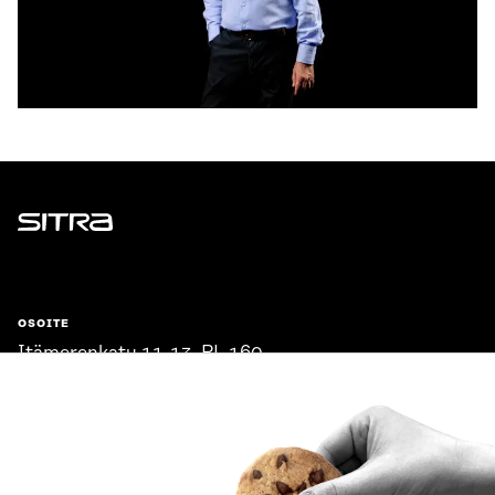
Sitra
OSOITE
Itämerenkatu 11-13, PL 160,
00181 Helsinki
Saapumisohjeet
Y-TUNNUS
0202132-3