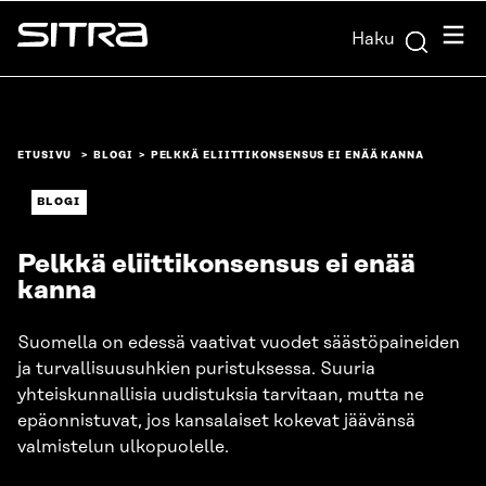
Siirry
Valik
Haku
suoraan
Sitra
sisältöön
↓
ETUSIVU
BLOGI
PELKKÄ ELIITTIKONSENSUS EI ENÄÄ KANNA
BLOGI
Pelkkä eliittikonsensus ei enää
kanna
Suomella on edessä vaativat vuodet säästöpaineiden
ja turvallisuusuhkien puristuksessa. Suuria
yhteiskunnallisia uudistuksia tarvitaan, mutta ne
epäonnistuvat, jos kansalaiset kokevat jäävänsä
valmistelun ulkopuolelle.