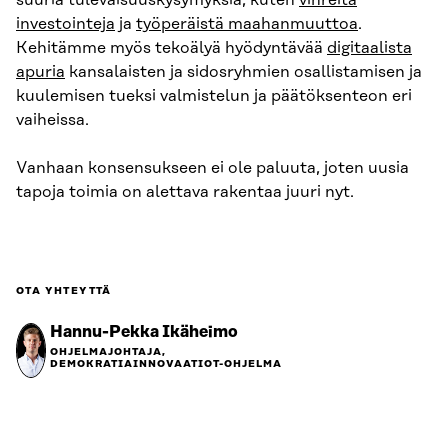
suuria tulevaisuuskysymyksiä, kuten
vihreitä
investointeja
ja
työperäistä maahanmuuttoa
.
Kehitämme myös tekoälyä hyödyntävää
digitaalista
apuria
kansalaisten ja sidosryhmien osallistamisen ja
kuulemisen tueksi valmistelun ja päätöksenteon eri
vaiheissa.
Vanhaan konsensukseen ei ole paluuta, joten uusia
tapoja toimia on alettava rakentaa juuri nyt.
OTA YHTEYTTÄ
Hannu-Pekka Ikäheimo
OHJELMAJOHTAJA,
DEMOKRATIAINNOVAATIOT-OHJELMA