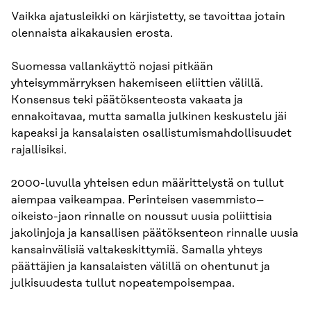
Vaikka ajatusleikki on kärjistetty, se tavoittaa jotain
olennaista aikakausien erosta.
Suomessa vallankäyttö nojasi pitkään
yhteisymmärryksen hakemiseen eliittien välillä.
Konsensus teki päätöksenteosta vakaata ja
ennakoitavaa, mutta samalla julkinen keskustelu jäi
kapeaksi ja kansalaisten osallistumismahdollisuudet
rajallisiksi.
2000-luvulla yhteisen edun määrittelystä on tullut
aiempaa vaikeampaa. Perinteisen vasemmisto–
oikeisto-jaon rinnalle on noussut uusia poliittisia
jakolinjoja ja kansallisen päätöksenteon rinnalle uusia
kansainvälisiä valtakeskittymiä. Samalla yhteys
päättäjien ja kansalaisten välillä on ohentunut ja
julkisuudesta tullut nopeatempoisempaa.