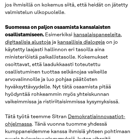
jos ihmisillä on kokemus siitä, että heidät on jätetty
valmistelun ulkopuolelle.
Suomessa on paljon osaamista kansalaisten
osallistamiseen.
Esimerkiksi
kansalaispaneeleita
,
digitaalisia alustoja
ja
kansallisia dialogeja
on jo
käytetty laajasti hallinnon eri tasoilla aina
ministeriöistä paikallistasolle. Kokemukset
osoittavat, että laadukkaasti toteutettu
osallistuminen tuottaa selkänojaa vaikeille
arvovalinnoille ja luo pohjaa päätösten
hyväksyttävyydelle. Nyt tätä osaamista pitää
hyödyntää rohkeammin myös yhteiskunnan
vaikeimmissa ja ristiriitaisimmissa kysymyksissä.
Tätä työtä teemme Sitran
Demokratiainnovaatiot-
ohjelmassa
. Tänä vuonna tuomme yhdessä
kumppaneidemme kanssa ihmisiä yhteen pohtimaan