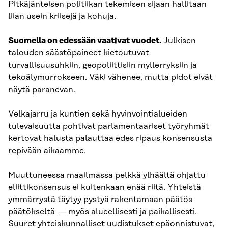
Pitkäjänteisen politiikan tekemisen sijaan hallitaan
liian usein kriisejä ja kohuja.
Suomella on edessään vaativat vuodet.
Julkisen
talouden säästöpaineet kietoutuvat
turvallisuusuhkiin, geopoliittisiin myllerryksiin ja
tekoälymurrokseen. Väki vähenee, mutta pidot eivät
näytä paranevan.
Velkajarru ja kuntien sekä hyvinvointialueiden
tulevaisuutta pohtivat parlamentaariset työryhmät
kertovat halusta palauttaa edes ripaus konsensusta
repivään aikaamme.
Muuttuneessa maailmassa pelkkä ylhäältä ohjattu
eliittikonsensus ei kuitenkaan enää riitä. Yhteistä
ymmärrystä täytyy pystyä rakentamaan päätös
päätökseltä — myös alueellisesti ja paikallisesti.
Suuret yhteiskunnalliset uudistukset epäonnistuvat,