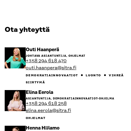
Ota yhteyttä
Siirry
Outi Haanperä
henkilön
JOHTAVA ASIANTUNTIJA, OHJELMAT
sivulle
+358 294 618 470
outi.haanpera@sitra.fi
DEMOKRATIAINNOVAATIOT
LUONTO
VIHREÄ
SIIRTYMÄ
Siirry
Elina Eerola
henkilön
ASIANTUNTIJA, DEMOKRATIAINNOVAATIOT-OHJELMA
sivulle
+358 294 618 258
elina.eerola@sitra.fi
OHJELMAT
Siirry
Henna Hiilamo