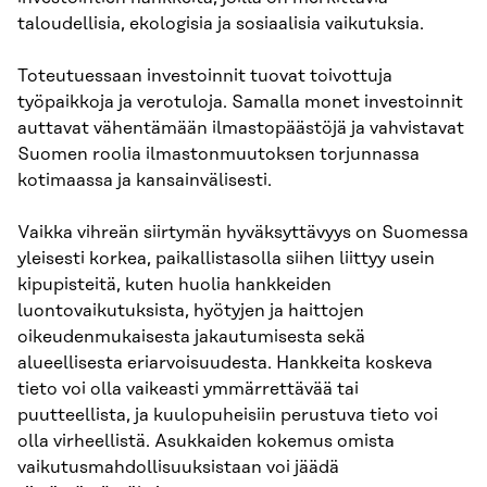
taloudellisia, ekologisia ja sosiaalisia vaikutuksia.
Toteutuessaan investoinnit tuovat toivottuja
työpaikkoja ja verotuloja. Samalla monet investoinnit
auttavat vähentämään ilmastopäästöjä ja vahvistavat
Suomen roolia ilmastonmuutoksen torjunnassa
kotimaassa ja kansainvälisesti.
Vaikka vihreän siirtymän hyväksyttävyys on Suomessa
yleisesti korkea, paikallistasolla siihen liittyy usein
kipupisteitä, kuten huolia hankkeiden
luontovaikutuksista, hyötyjen ja haittojen
oikeudenmukaisesta jakautumisesta sekä
alueellisesta eriarvoisuudesta. Hankkeita koskeva
tieto voi olla vaikeasti ymmärrettävää tai
puutteellista, ja kuulopuheisiin perustuva tieto voi
olla virheellistä. Asukkaiden kokemus omista
vaikutusmahdollisuuksistaan voi jäädä