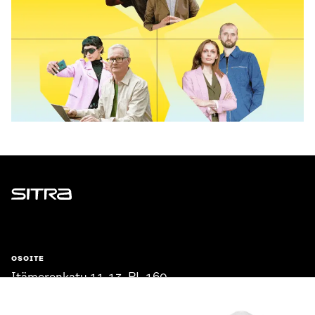
Sitra
OSOITE
Itämerenkatu 11-13, PL 160,
00181 Helsinki
Saapumisohjeet