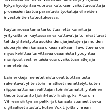
kykyä hyödyntää vuorovaikutuksen vaikuttavuutta ja
prosessien laatua parantavia työkaluja vihreiden
investointien toteutuksessa.
Käytännössä tämä tarkoittaa, että kunnilla ja
yrityksillä on käytössään vaikuttavat ja toimivat tavat
tehdä yhteistyötä asukkaiden, järjestöjen ja muiden
sidosryhmien kanssa oikeaan aikaan. Tavoitteena on
myös kehittää tarvittavaa osaamista hyödyntää
monipuolisesti erilaisia vuorovaikutusmalleja ja
menetelmiä.
Esimerkkejä menetelmistä ovat luottamusta
rakentavat yhteistoiminnalliset menettelyt, kuten
riippumattoman välittäjän toimintamallit, yhteinen
tiedontuotanto (joint-fact-finding; ks.
Akordin
Vihreän siirtymän pelikirja
),
kansalaispaneelit
sekä
digitaaliset alustat, kuten
Voxit
, joilla vihreän