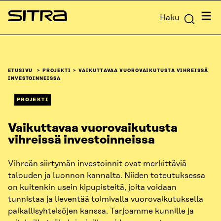
Siirry
Valik
Haku
suoraan
Sitra
sisältöön
↓
ETUSIVU
PROJEKTI
VAIKUTTAVAA VUOROVAIKUTUSTA VIHREISSÄ
INVESTOINNEISSA
PROJEKTI
Vaikuttavaa vuorovaikutusta
vihreissä investoinneissa
Vihreän siirtymän investoinnit ovat merkittäviä
talouden ja luonnon kannalta. Niiden toteutuksessa
on kuitenkin usein kipupisteitä, joita voidaan
tunnistaa ja lieventää toimivalla vuorovaikutuksella
paikallisyhteisöjen kanssa. Tarjoamme kunnille ja