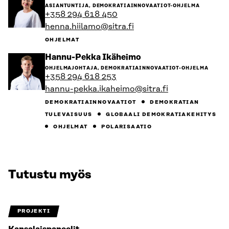
henkilön
ASIANTUNTIJA, DEMOKRATIAINNOVAATIOT-OHJELMA
sivulle
+358 294 618 450
henna.hiilamo@sitra.fi
OHJELMAT
Siirry
Hannu-Pekka Ikäheimo
henkilön
OHJELMAJOHTAJA, DEMOKRATIAINNOVAATIOT-OHJELMA
sivulle
+358 294 618 253
hannu-pekka.ikaheimo@sitra.fi
DEMOKRATIAINNOVAATIOT
DEMOKRATIAN
TULEVAISUUS
GLOBAALI DEMOKRATIAKEHITYS
OHJELMAT
POLARISAATIO
Tutustu myös
PROJEKTI