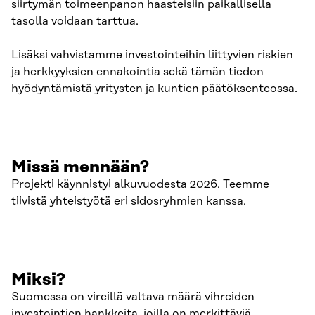
siirtymän toimeenpanon haasteisiin paikallisella
tasolla voidaan tarttua.
Lisäksi vahvistamme investointeihin liittyvien riskien
ja herkkyyksien ennakointia sekä tämän tiedon
hyödyntämistä yritysten ja kuntien päätöksenteossa.
Missä mennään?
Projekti käynnistyi alkuvuodesta 2026. Teemme
tiivistä yhteistyötä eri sidosryhmien kanssa.
Miksi?
Suomessa on vireillä valtava määrä vihreiden
investointien hankkeita, joilla on merkittäviä