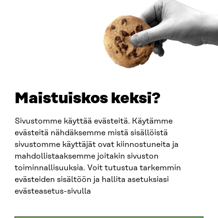
Y-TUNNUS
0202132-3
PUHELIN
+358 294 618 991
SÄHKÖPOSTI
etunimi.sukunimi@sitra.fi
sitra@sitra.fi
Maistuiskos keksi?
Sivustomme käyttää evästeitä. Käytämme
SITRA SOSIAALISESSA MEDIASSA
evästeitä nähdäksemme mistä sisällöistä
sivustomme käyttäjät ovat kiinnostuneita ja
LinkedIn
mahdollistaaksemme joitakin sivuston
Instagram
toiminnallisuuksia. Voit tutustua tarkemmin
YouTube
evästeiden sisältöön ja hallita asetuksiasi
evästeasetus-sivulla