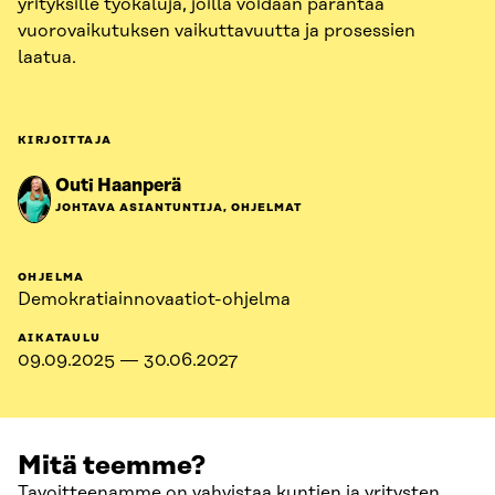
yrityksille työkaluja, joilla voidaan parantaa
vuorovaikutuksen vaikuttavuutta ja prosessien
laatua.
KIRJOITTAJA
Outi Haanperä
JOHTAVA ASIANTUNTIJA, OHJELMAT
OHJELMA
Demokratiainnovaatiot-ohjelma
AIKATAULU
09.09.2025 — 30.06.2027
Mitä teemme?
Tavoitteenamme on vahvistaa kuntien ja yritysten