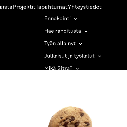
aista
Projektit
Tapahtumat
Yhteystiedot
Ennakointi
Hae rahoitusta
Työn alla nyt
Julkaisut ja työkalut
Mikä Sitra?
SITRA SOSIAALISESSA MEDIASSA
LinkedIn
Instagram