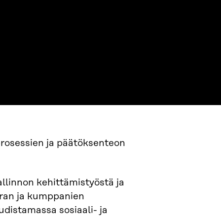
 prosessien ja päätöksenteon
llinnon kehittämistyöstä ja
itran ja kumppanien
distamassa sosiaali- ja