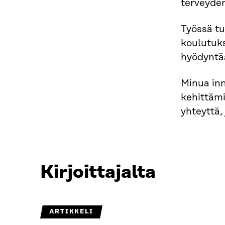
terveyde
Työssä tu
koulutuks
hyödyntää
Minua inn
kehittämi
yhteyttä,
Kirjoittajalta
ARTIKKELI