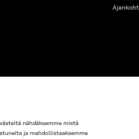
Ajankoht
evästeitä nähdäksemme mistä
94 618 991
nostuneita ja mahdollistaaksemme