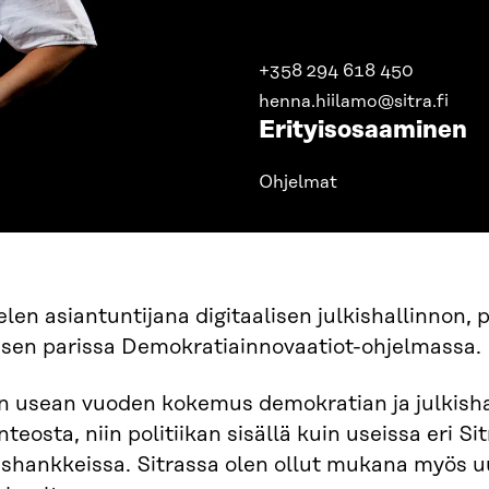
+358 294 618 450
henna.hiilamo@sitra.fi
Erityisosaaminen
Ohjelmat
len asiantuntijana digitaalisen julkishallinnon,
isen parissa Demokratiainnovaatiot-ohjelmassa.
n usean vuoden kokemus demokratian ja julkisha
teosta, niin politiikan sisällä kuin useissa eri S
shankkeissa. Sitrassa olen ollut mukana myös uu