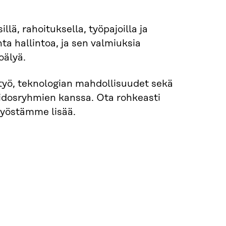
lä, rahoituksella, työpajoilla ja
nta hallintoa, ja sen valmiuksia
oälyä.
työ, teknologian mahdollisuudet sekä
 sidosryhmien kanssa. Ota rohkeasti
 työstämme lisää.