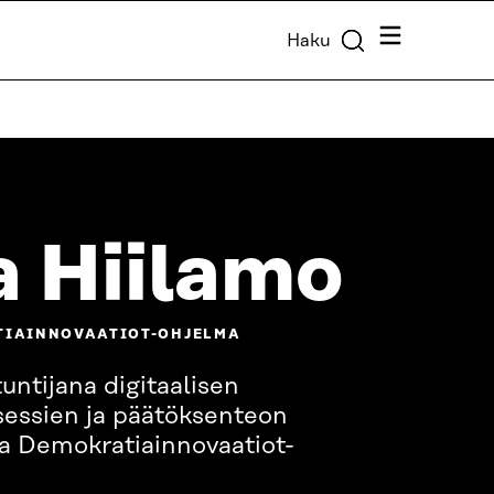
Valikko
Haku
 Hiilamo
TIAINNOVAATIOT-OHJELMA
untijana digitaalisen
osessien ja päätöksenteon
sa Demokratiainnovaatiot-