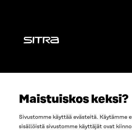
Sitra
Maistuiskos keksi?
OSOITE
PUHELIN
Sivustomme käyttää evästeitä. Käytämme 
Itämerenkatu 11-13, PL 160,
+358 2
sisällöistä sivustomme käyttäjät ovat kiin
00181 Helsinki