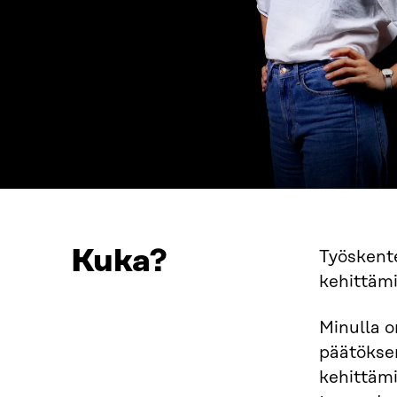
Kuka?
Työskente
kehittäm
Minulla o
päätöksen
kehittämi