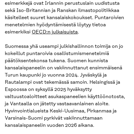
esimerkkejä ovat Irlannin perustuslain uudistusta
sekä Iso-Britannian ja Ranskan ilmastopolitiikkaa
käsitelleet suuret kansalaiskokoukset. Puntaroivien
menetelmien hyödyntämisestä löytyy tietoa
esimerkiksi
OECD:n julkaisuista
.
Suomessa yhä useampi julkishallinnon toimija on jo
kokeillut puntaroivia osallistumismenetelmiä
päätöksentekonsa tukena. Suomen kunnista
kansalaispaneelin on vakiinnuttanut ensimmäisenä
Turun kaupunki jo vuonna 2024. Jyväskylä ja
Rautalampi ovat tekemässä samoin. Helsingissä ja
Espoossa on syksyllä 2025 hyväksytty
valtuustoaloitteet asukaspaneelien käyttöönotosta,
ja Vantaalla on jätetty vastaavanlainen aloite.
Hyvinvointialueista Keski-Uusimaa, Pirkanmaa ja
Varsinais-Suomi pyrkivät vakiinnuttamaan
kansalaispaneelin vuoden 2026 aikana.