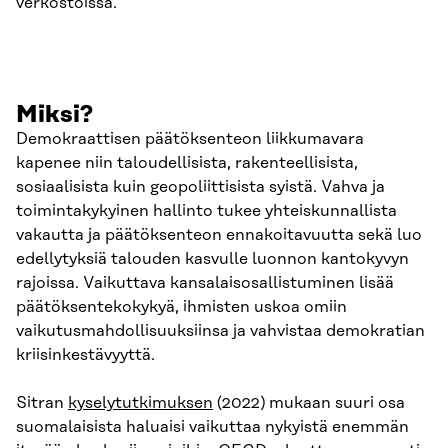
verkostoissa.
Miksi?
Demokraattisen päätöksenteon liikkumavara
kapenee niin taloudellisista, rakenteellisista,
sosiaalisista kuin geopoliittisista syistä. Vahva ja
toimintakykyinen hallinto tukee yhteiskunnallista
vakautta ja päätöksenteon ennakoitavuutta sekä luo
edellytyksiä talouden kasvulle luonnon kantokyvyn
rajoissa. Vaikuttava kansalaisosallistuminen lisää
päätöksentekokykyä, ihmisten uskoa omiin
vaikutusmahdollisuuksiinsa ja vahvistaa demokratian
kriisinkestävyyttä.
Sitran
kyselytutkimuksen
(2022) mukaan suuri osa
suomalaisista haluaisi vaikuttaa nykyistä enemmän