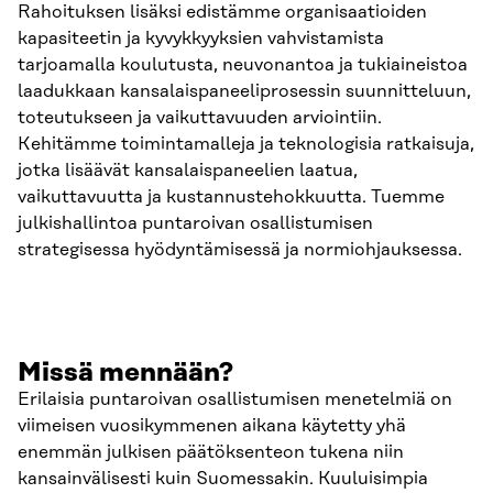
Rahoituksen lisäksi edistämme organisaatioiden
kapasiteetin ja kyvykkyyksien vahvistamista
tarjoamalla koulutusta, neuvonantoa ja tukiaineistoa
laadukkaan kansalaispaneeliprosessin suunnitteluun,
toteutukseen ja vaikuttavuuden arviointiin.
Kehitämme toimintamalleja ja teknologisia ratkaisuja,
jotka lisäävät kansalaispaneelien laatua,
vaikuttavuutta ja kustannustehokkuutta. Tuemme
julkishallintoa puntaroivan osallistumisen
strategisessa hyödyntämisessä ja normiohjauksessa.
Missä mennään?
Erilaisia puntaroivan osallistumisen menetelmiä on
viimeisen vuosikymmenen aikana käytetty yhä
enemmän julkisen päätöksenteon tukena niin
kansainvälisesti kuin Suomessakin. Kuuluisimpia