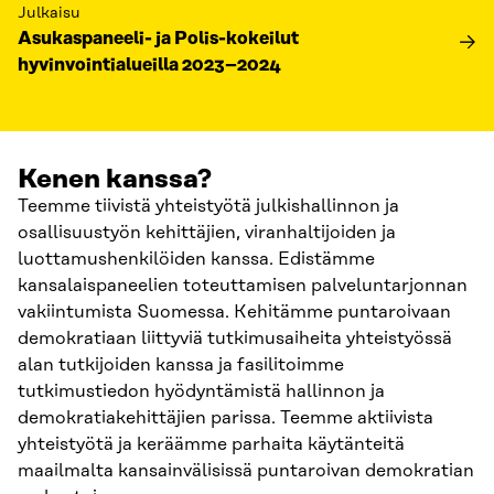
Julkaisu
Asukaspaneeli- ja Polis-kokeilut
hyvinvointialueilla 2023–2024
Kenen kanssa?
Teemme tiivistä yhteistyötä julkishallinnon ja
osallisuustyön kehittäjien, viranhaltijoiden ja
luottamushenkilöiden kanssa. Edistämme
kansalaispaneelien toteuttamisen palveluntarjonnan
vakiintumista Suomessa. Kehitämme puntaroivaan
demokratiaan liittyviä tutkimusaiheita yhteistyössä
alan tutkijoiden kanssa ja fasilitoimme
tutkimustiedon hyödyntämistä hallinnon ja
demokratiakehittäjien parissa. Teemme aktiivista
yhteistyötä ja keräämme parhaita käytänteitä
maailmalta kansainvälisissä puntaroivan demokratian