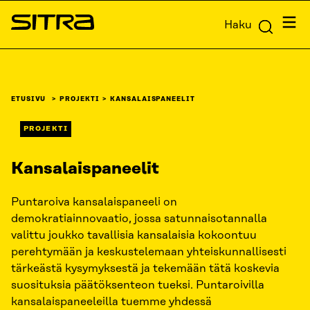
Siirry
Valik
Haku
suoraan
Sitra
sisältöön
↓
ETUSIVU
PROJEKTI
KANSALAISPANEELIT
PROJEKTI
Kansalaispaneelit
Puntaroiva kansalaispaneeli on
demokratiainnovaatio, jossa satunnaisotannalla
valittu joukko tavallisia kansalaisia kokoontuu
perehtymään ja keskustelemaan yhteiskunnallisesti
tärkeästä kysymyksestä ja tekemään tätä koskevia
suosituksia päätöksenteon tueksi. Puntaroivilla
kansalaispaneeleilla tuemme yhdessä