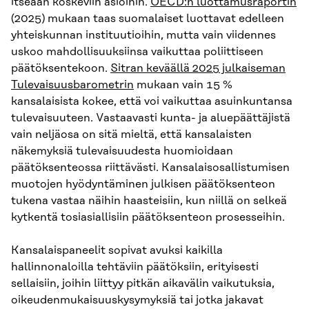
itseään koskeviin asioihin.
OECD:n
luottamusraportin
(2025) mukaan taas suomalaiset luottavat edelleen
yhteiskunnan instituutioihin, mutta vain viidennes
uskoo mahdollisuuksiinsa vaikuttaa poliittiseen
päätöksentekoon.
Sitran keväällä 2025 julkaiseman
Tulevaisuusbarometrin
mukaan vain 15 %
kansalaisista kokee, että voi vaikuttaa asuinkuntansa
tulevaisuuteen. Vastaavasti kunta- ja aluepäättäjistä
vain neljäosa on sitä mieltä, että kansalaisten
näkemyksiä tulevaisuudesta huomioidaan
päätöksenteossa riittävästi. Kansalaisosallistumisen
muotojen hyödyntäminen julkisen päätöksenteon
tukena vastaa näihin haasteisiin, kun niillä on selkeä
kytkentä tosiasiallisiin päätöksenteon prosesseihin.
Kansalaispaneelit sopivat avuksi kaikilla
hallinnonaloilla tehtäviin päätöksiin, erityisesti
sellaisiin, joihin liittyy pitkän aikavälin vaikutuksia,
oikeudenmukaisuuskysymyksiä tai jotka jakavat