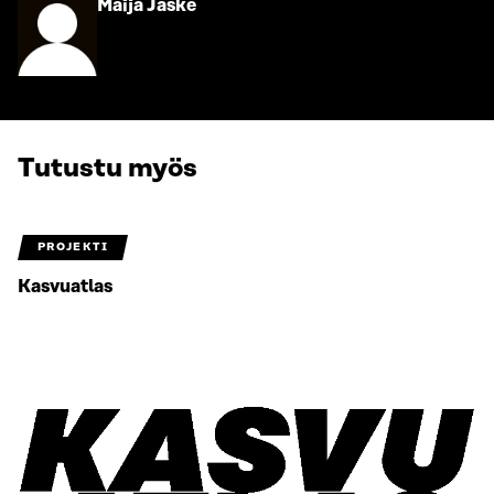
Siirry
Maija Jäske
henkilön
sivulle
Tutustu myös
PROJEKTI
Kasvuatlas