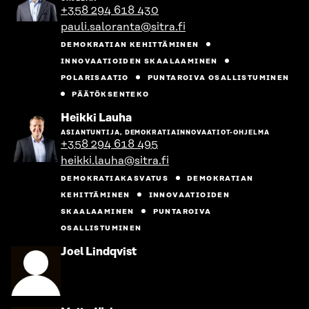
+358 294 618 430
pauli.saloranta@sitra.fi
DEMOKRATIAN KEHITTÄMINEN
INNOVAATIOIDEN SKAALAAMINEN
POLARISAATIO
PUNTAROIVA OSALLISTUMINEN
PÄÄTÖKSENTEKO
Siirry
Heikki Lauha
henkilön
ASIANTUNTIJA, DEMOKRATIAINNOVAATIOT-OHJELMA
sivulle
+358 294 618 495
heikki.lauha@sitra.fi
DEMOKRATIAKASVATUS
DEMOKRATIAN
KEHITTÄMINEN
INNOVAATIOIDEN
SKAALAAMINEN
PUNTAROIVA
OSALLISTUMINEN
Siirry
Joel Lindqvist
henkilön
sivulle