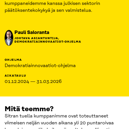
kumppaneidemme kanssa julkisen sektorin
päätöksentekokykyä ja sen valmistelua.
Pauli Saloranta
JOHTAVA ASIANTUNTIJA,
DEMOKRATIAINNOVAATIOT-OHJELMA
OHJELMA
Demokratiainnovaatiot-ohjelma
AIKATAULU
01.12.2024 — 31.03.2026
Mitä teemme?
Sitran tuella kumppanimme ovat toteuttaneet
viimeisen neljän vuoden aikana yli 20 puntaroivaa