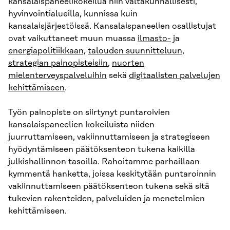
kansalaispaneelikokeilua niin valtakunnallisesti,
hyvinvointialueilla, kunnissa kuin
kansalaisjärjestöissä. Kansalaispaneelien osallistujat
ovat vaikuttaneet muun muassa
ilmasto-
ja
energiapolitiikkaan,
talouden suunnitteluun,
strategian painopisteisiin
,
nuorten
mielenterveyspalveluihin
sekä
digitaalisten palvelujen
kehittämiseen
.
Työn painopiste on siirtynyt puntaroivien
kansalaispaneelien kokeiluista niiden
juurruttamiseen, vakiinnuttamiseen ja strategiseen
hyödyntämiseen päätöksenteon tukena kaikilla
julkishallinnon tasoilla. Rahoitamme parhaillaan
kymmentä hanketta, joissa keskitytään puntaroinnin
vakiinnuttamiseen päätöksenteon tukena sekä sitä
tukevien rakenteiden, palveluiden ja menetelmien
kehittämiseen.