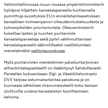
Valtionhallinnossa muun muassa ympäristöministeriö
hyödynsi hiljattain kansalaispaneelia tuottamalla
punnittuja suosituksia EU:n ennallistamisasetuksen
kansallisen toimeenpanon oikeudenmukaisuudesta ja
toimenpiteiden priorisoinnista. Oikeusministeriö
kokeillee lasten ja nuorten puntaroivia
kansalaispaneeleja sekä pyrkii vakiinnuttamaan
kansalaispaneelit säännölliseksi osallistumisen
menetelmäksi
valtioneuvostossa
.
Myös puntaroivien menetelmien palveluntarjonnan
alihankintakapasiteetti on lisääntynyt ilahduttavasti.
Paneelien kokoamiseen Digi- ja Väestötietovirasto
DVV tarjoaa satunnaisotantaa palveluna ja on
tuomassa sähköiset viranomaisviestit koko kansan
ulottuville uutena kansalaisten tavoittamisen
keinona.