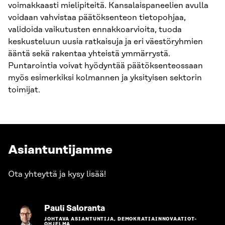
voimakkaasti mielipiteitä. Kansalaispaneelien avulla
voidaan vahvistaa päätöksenteon tietopohjaa,
validoida vaikutusten ennakkoarvioita, tuoda
keskusteluun uusia ratkaisuja ja eri väestöryhmien
ääntä sekä rakentaa yhteistä ymmärrystä.
Puntarointia voivat hyödyntää päätöksenteossaan
myös esimerkiksi kolmannen ja yksityisen sektorin
toimijat.
Asiantuntijamme
Ota yhteyttä ja kysy lisää!
Siirry
Pauli Saloranta
henkilön
JOHTAVA ASIANTUNTIJA, DEMOKRATIAINNOVAATIOT-
sivulle
OHJELMA