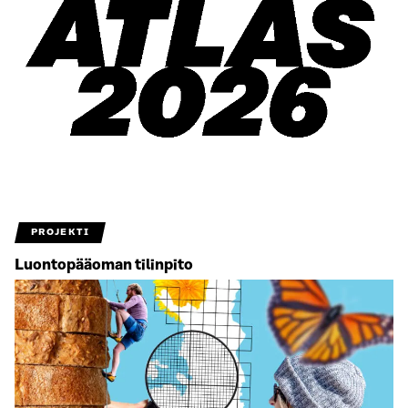
PROJEKTI
Luontopääoman tilinpito