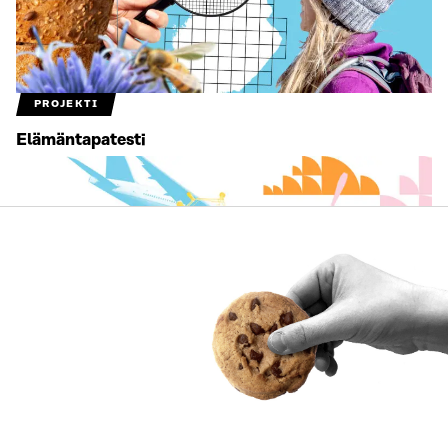
PROJEKTI
Elämäntapatesti
PROJEKTI
Toimintamalli yritysten luontotyölle