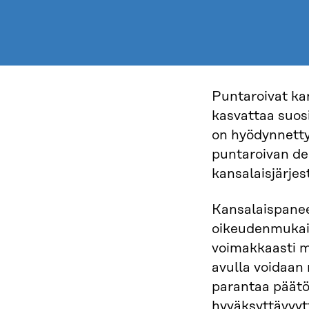
Puntaroivat ka
kasvattaa suos
on hyödynnetty 
puntaroivan d
kansalaisjärjest
Kansalaispaneeli
oikeudenmukais
voimakkaasti m
avulla voidaan
parantaa päätö
hyväksyttävyyt