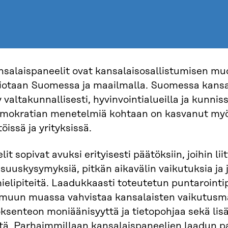
nsalaispaneelit ovat kansalaisosallistumisen muo
iotaan Suomessa ja maailmalla. Suomessa kansa
valtakunnallisesti, hyvinvointialueilla ja kunnis
emokratian menetelmiä kohtaan on kasvanut my
öissä ja yrityksissä.
t sopivat avuksi erityisesti päätöksiin, joihin lii
uuskysymyksiä, pitkän aikavälin vaikutuksia ja j
ielipiteitä. Laadukkaasti toteutetun puntarointi
 muun muassa vahvistaa kansalaisten vaikutusma
ksenteon moniäänisyyttä ja tietopohjaa sekä lis
tä. Parhaimmillaan kansalaispaneelien laadun 