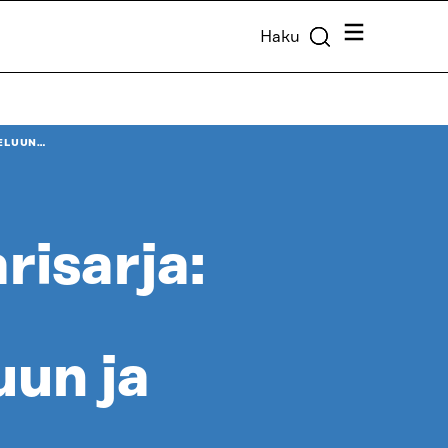
Valikko
Haku
TELUUN…
risarja:
uun ja