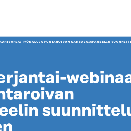
AARISARJA: TYÖKALUJA PUNTAROIVAN KANSALAISPANEELIN SUUNNIT
erjantai-webinaa
ntaroivan
eelin suunnittel
en