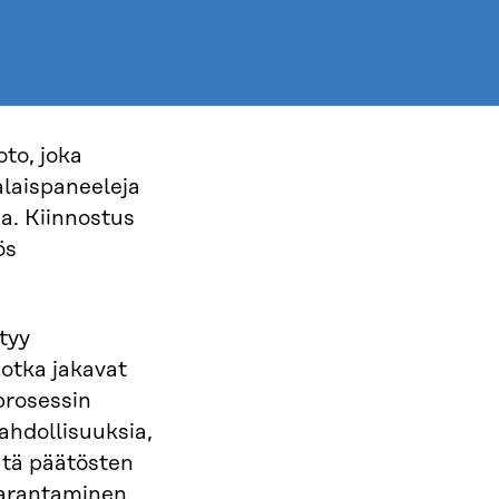
to, joka
laispaneeleja
sa. Kiinnostus
ös
ttyy
otka jakavat
prosessin
hdollisuuksia,
ätä päätösten
parantaminen