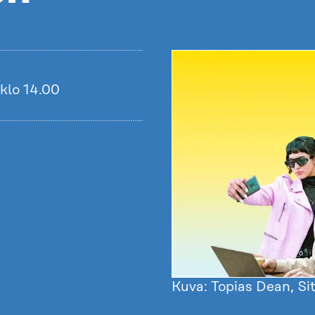
klo 14.00
Kuva: Topias Dean, Si