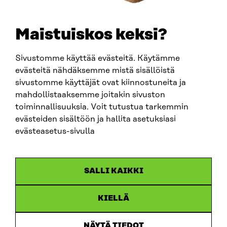
etunimi.sukunimi@sitra.fi
sitra@sitra.fi
Maistuiskos keksi?
Sivustomme käyttää evästeitä. Käytämme
SITRA SOSIAALISESSA MEDIASSA
evästeitä nähdäksemme mistä sisällöistä
sivustomme käyttäjät ovat kiinnostuneita ja
LinkedIn
mahdollistaaksemme joitakin sivuston
Instagram
toiminnallisuuksia. Voit tutustua tarkemmin
YouTube
evästeiden sisältöön ja hallita asetuksiasi
evästeasetus-sivulla
Sitra 2025
SALLI KAIKKI
Tietosuoja
KIELLÄ
Evästeasetukset
Ilmoituskanava
NÄYTÄ TIEDOT