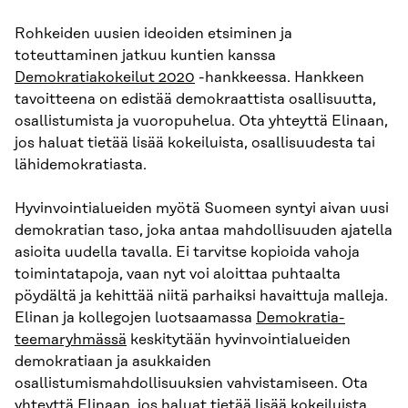
Rohkeiden uusien ideoiden etsiminen ja
toteuttaminen jatkuu kuntien kanssa
Demokratiakokeilut 2020
-hankkeessa. Hankkeen
tavoitteena on edistää demokraattista osallisuutta,
osallistumista ja vuoropuhelua. Ota yhteyttä Elinaan,
jos haluat tietää lisää kokeiluista, osallisuudesta tai
lähidemokratiasta.
Hyvinvointialueiden myötä Suomeen syntyi aivan uusi
demokratian taso, joka antaa mahdollisuuden ajatella
asioita uudella tavalla. Ei tarvitse kopioida vahoja
toimintatapoja, vaan nyt voi aloittaa puhtaalta
pöydältä ja kehittää niitä parhaiksi havaittuja malleja.
Elinan ja kollegojen luotsaamassa
Demokratia-
teemaryhmässä
keskitytään hyvinvointialueiden
demokratiaan ja asukkaiden
osallistumismahdollisuuksien vahvistamiseen. Ota
yhteyttä Elinaan, jos haluat tietää lisää kokeiluista,