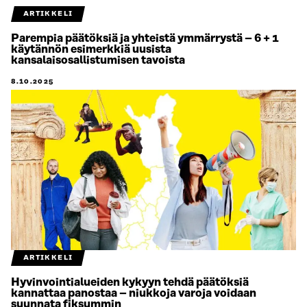
ARTIKKELI
Parempia päätöksiä ja yhteistä ymmärrystä – 6 + 1
käytännön esimerkkiä uusista
kansalaisosallistumisen tavoista
8.10.2025
ARTIKKELI
Hyvinvointialueiden kykyyn tehdä päätöksiä
kannattaa panostaa – niukkoja varoja voidaan
suunnata fiksummin