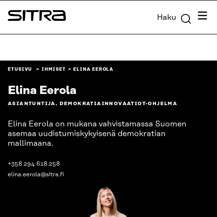
Siirry
Valik
Haku
suoraan
Sitra
sisältöön
↓
ETUSIVU
IHMISET
ELINA EEROLA
Elina Eerola
ASIANTUNTIJA, DEMOKRATIAINNOVAATIOT-OHJELMA
Elina Eerola on mukana vahvistamassa Suomen
asemaa uudistumiskykyisenä demokratian
mallimaana.
+358 294 618 258
elina.eerola@sitra.fi