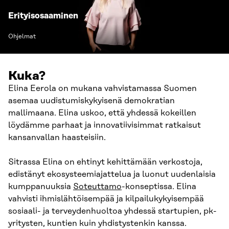
Erityisosaaminen
Ohjelmat
Kuka?
Elina Eerola on mukana vahvistamassa Suomen
asemaa uudistumiskykyisenä demokratian
mallimaana. Elina uskoo, että yhdessä kokeillen
löydämme parhaat ja innovatiivisimmat ratkaisut
kansanvallan haasteisiin.
Sitrassa Elina on ehtinyt kehittämään verkostoja,
edistänyt ekosysteemiajattelua ja luonut uudenlaisia
kumppanuuksia
Soteuttamo
-konseptissa. Elina
vahvisti ihmislähtöisempää ja kilpailukykyisempää
sosiaali- ja terveydenhuoltoa yhdessä startupien, pk-
yritysten, kuntien kuin yhdistystenkin kanssa.