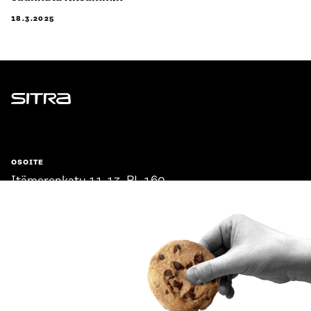
18.3.2025
Sitra
OSOITE
Itämerenkatu 11-13, PL 160,
00181 Helsinki
Saapumisohjeet
Y-TUNNUS
0202132-3
PUHELIN
+358 294 618 991
SÄHKÖPOSTI