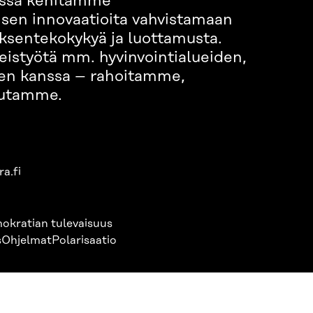
nssa kehitämme
isen innovaatioita vahvistamaan
ksentekokykyä ja luottamusta.
eistyötä mm. hyvinvointialueiden,
ojen kanssa – rahoitamme,
lutamme.
a.fi
okratian tulevaisuus
s
Ohjelmat
Polarisaatio