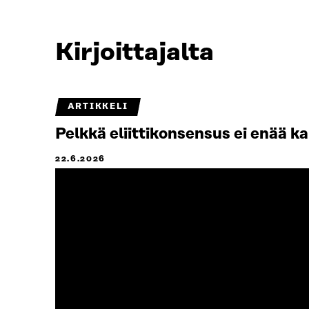
Kirjoittajalta
ARTIKKELI
Pelkkä eliittikonsensus ei enää k
22.6.2026