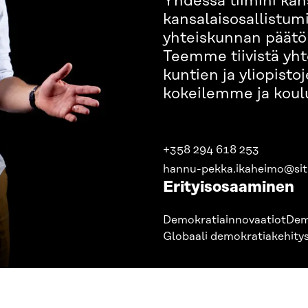
Yhdessä tiimini ka
kansalaisosallistum
yhteiskunnan päätö
Teemme tiivistä yht
kuntien ja yliopist
kokeilemme ja kou
+358 294 618 253
hannu-pekka.ikaheimo@sitr
Erityisosaaminen
Demokratiainnovaatiot
Dem
Globaali demokratiakehity