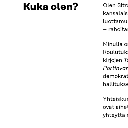
Kuka olen?
Olen Sitr
kansalais
luottamus
– rahoit
Minulla o
Koulutuks
kirjojen
T
Portinvar
demokrati
hallituks
Yhteiskun
ovat aihe
yhteyttä 