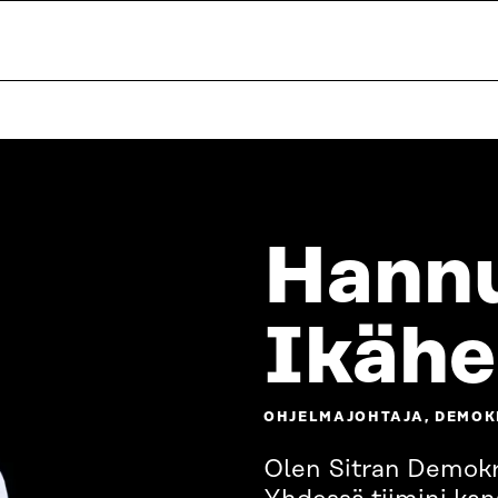
Hann
Ikäh
OHJELMAJOHTAJA, DEMO
Olen Sitran Demokra