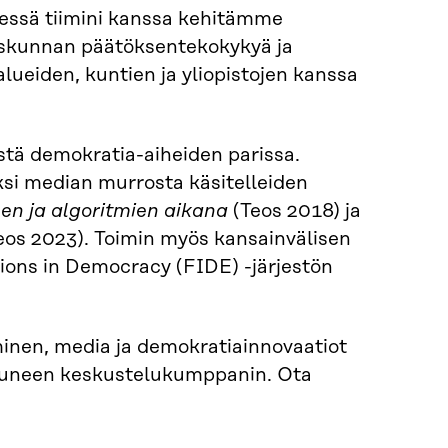
dessä tiimini kanssa kehitämme
eiskunnan päätöksentekokykyä ja
lueiden, kuntien ja yliopistojen kanssa
stä demokratia-aiheiden parissa.
ksi median murrosta käsitelleiden
en ja algoritmien aikana
(Teos 2018) ja
eos 2023). Toimin myös kansainvälisen
ions in Democracy (FIDE) -järjestön
minen, media ja demokratiainnovaatiot
ostuneen keskustelukumppanin. Ota