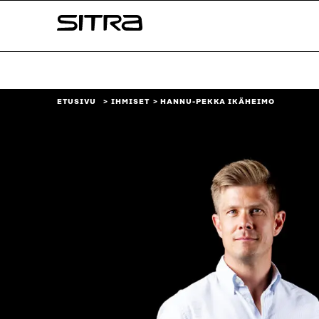
Siirry
Sitra
suoraan
sisältöön
↓
ETUSIVU
IHMISET
HANNU-PEKKA IKÄHEIMO