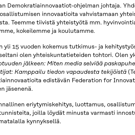
an Demokratiainnovaatiot-ohjelman johtaja. Yh
osallistumisen innovaatioita vahvistamaan yht
ta. Teemme tiivistä yhteistyötä mm. hyvinvointia
amme, kokeilemme ja koulutamme.
n yli 15 vuoden kokemus tutkimus- ja kehitystyö
eltani olen yhteiskuntatieteiden tohtori. Olen y
otuuden jälkeen: Miten media selviää paskapuhe
tijat: Kamppailu tiedon vapaudesta tekijöistä
(T
ainnovaatioita edistävän Federation for Innovat
en jäsenenä.
nallinen eriytymiskehitys, luottamus, osallistu
tunnisteita, joilla löydät minusta varmasti inn
matalalla kynnyksellä.