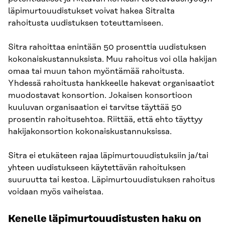
läpimurtouudistukset voivat hakea Sitralta
rahoitusta uudistuksen toteuttamiseen.
Sitra rahoittaa enintään 50 prosenttia uudistuksen
kokonaiskustannuksista. Muu rahoitus voi olla hakijan
omaa tai muun tahon myöntämää rahoitusta.
Yhdessä rahoitusta hankkeelle hakevat organisaatiot
muodostavat konsortion. Jokaisen konsortioon
kuuluvan organisaation ei tarvitse täyttää 50
prosentin rahoitusehtoa. Riittää, että ehto täyttyy
hakijakonsortion kokonaiskustannuksissa.
Sitra ei etukäteen rajaa läpimurtouudistuksiin ja/tai
yhteen uudistukseen käytettävän rahoituksen
suuruutta tai kestoa. Läpimurtouudistuksen rahoitus
voidaan myös vaiheistaa.
Kenelle läpimurtouudistusten haku on