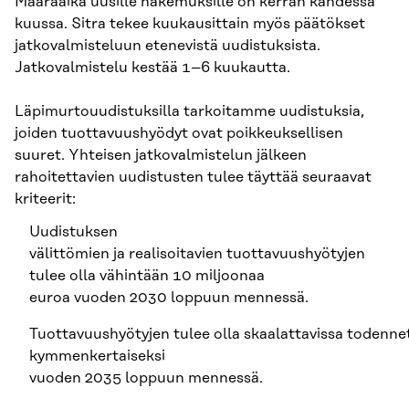
Määräaika uusille hakemuksille on kerran kahdessa
kuussa. Sitra tekee kuukausittain myös päätökset
jatkovalmisteluun etenevistä uudistuksista.
Jatkovalmistelu kestää 1–6 kuukautta.
Läpimurtouudistuksilla tarkoitamme uudistuksia,
joiden tuottavuushyödyt ovat poikkeuksellisen
suuret. Yhteisen jatkovalmistelun jälkeen
rahoitettavien uudistusten tulee täyttää seuraavat
kriteerit:
Uudistuksen
välittömien ja realisoitavien tuottavuushyötyjen
tulee olla vähintään 10 miljoonaa
euroa vuoden 2030 loppuun mennessä.
Tuottavuushyötyjen tulee olla skaalattavissa todenne
kymmenkertaiseksi
vuoden 2035 loppuun mennessä.