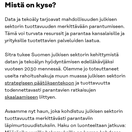
Mistä on kyse?
Data ja tekoäly tarjoavat mahdollisuuden julkisen
sektorin tuottavuuden merkittävään parantumiseen.
Tämä voi turvata resurssit ja parantaa kansalaisille ja
yrityksille tuotettavien palveluiden laatua.
Sitra tukee Suomen julkisen sektorin kehittymistä
datan ja tekoälyn hyödyntämisen edelläkävijäksi
vuoteen 2030 mennessä. Olemme jo toteuttaneet
useita rahoitushakuja muun muassa julkisen sektorin
strategiseen päätöksentekoon
ja tuottavuutta
todennettavasti parantavien ratkaisujen
skaalaamiseen
liittyen.
Avaamme nyt haun, joka kohdistuu julkisen sektorin
tuottavuutta merkittävästi parantaviin
läpimurtouudistuksiin. Haku on luonteeltaan jatkuva: