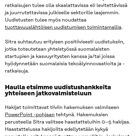
ratkaisujen tulee olla skaalattavissa eli levitettävissä
ja juurrutettavissa julkiselle sektorille laajemmin.
Uudistusten tulee myös noudattaa
tuottavuuslähtöisen uudistumisen toimintamallia
.
Sitra suhtautuu erityisen positiivisesti uudistuksiin,
jotka toteutetaan yhteistyössä suomalaisten
startupien ja kasvuyritysten kanssa ja/tai joissa
hyödynnetään suomalaisia tekoälyinnovaatioita ja -
ratkaisuja.
Haulla etsimme uudistushankkeita
yhteiseen jatkovalmisteluun
Hakijat toimittavat tiiviin hakemuksen valmiiseen
PowerPoint -pohjaan
tehtynä. Hakemuksien
perusteella Sitra valitsee haastatteluihin 0–5 hakijaa.
Haastattelussa hakijoilta edellytetään kykyä