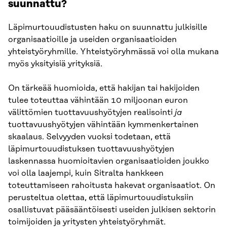
suunnattu?
Läpimurtouudistusten haku on suunnattu julkisille
organisaatioille ja useiden organisaatioiden
yhteistyöryhmille. Yhteistyöryhmässä voi olla mukana
myös yksityisiä yrityksiä.
On tärkeää huomioida, että hakijan tai hakijoiden
tulee toteuttaa vähintään 10 miljoonan euron
välittömien tuottavuushyötyjen realisointi
ja
tuottavuushyötyjen vähintään kymmenkertainen
skaalaus. Selvyyden vuoksi todetaan, että
läpimurtouudistuksen tuottavuushyötyjen
laskennassa huomioitavien organisaatioiden joukko
voi olla laajempi, kuin Sitralta hankkeen
toteuttamiseen rahoitusta hakevat organisaatiot. On
perusteltua olettaa, että läpimurtouudistuksiin
osallistuvat pääsääntöisesti useiden julkisen sektorin
toimijoiden ja yritysten yhteistyöryhmät.