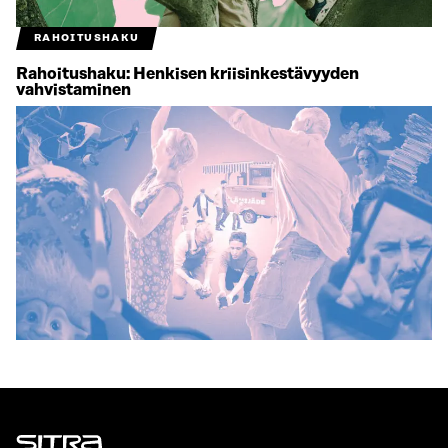
RAHOITUSHAKU
Rahoitushaku: Henkisen kriisinkestävyyden
vahvistaminen