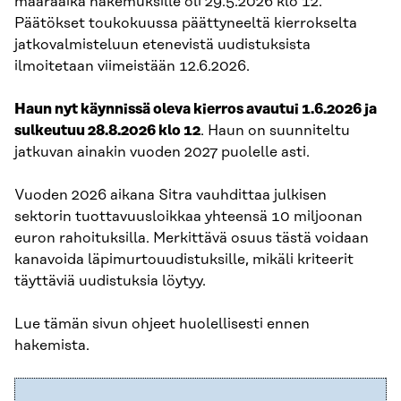
määräaika hakemuksille oli 29.5.2026 klo 12.
Päätökset toukokuussa päättyneeltä kierrokselta
jatkovalmisteluun etenevistä uudistuksista
ilmoitetaan viimeistään 12.6.2026.
Haun nyt käynnissä oleva kierros avautui 1.6.2026 ja
sulkeutuu 28.8.2026 klo 12
. Haun on suunniteltu
jatkuvan ainakin vuoden 2027 puolelle asti.
Vuoden 2026 aikana Sitra vauhdittaa julkisen
sektorin tuottavuusloikkaa yhteensä 10 miljoonan
euron rahoituksilla. Merkittävä osuus tästä voidaan
kanavoida läpimurtouudistuksille, mikäli kriteerit
täyttäviä uudistuksia löytyy.
Lue tämän sivun ohjeet huolellisesti ennen
hakemista.