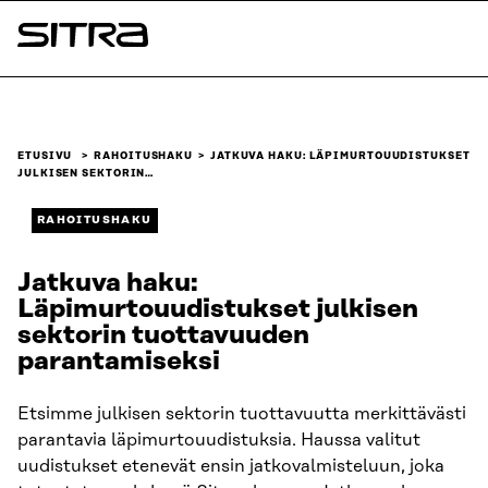
Siirry
suoraan
Sitra
sisältöön
↓
ETUSIVU
RAHOITUSHAKU
JATKUVA HAKU: LÄPIMURTOUUDISTUKSET
JULKISEN SEKTORIN…
RAHOITUSHAKU
Jatkuva haku:
Läpimurtouudistukset julkisen
sektorin tuottavuuden
parantamiseksi
Etsimme julkisen sektorin tuottavuutta merkittävästi
parantavia läpimurtouudistuksia. Haussa valitut
uudistukset etenevät ensin jatkovalmisteluun, joka