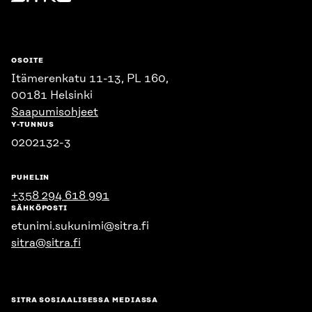
Sitra
OSOITE
Itämerenkatu 11-13, PL 160,
00181 Helsinki
Saapumisohjeet
Y-TUNNUS
0202132-3
PUHELIN
+358 294 618 991
SÄHKÖPOSTI
etunimi.sukunimi@sitra.fi
sitra@sitra.fi
SITRA SOSIAALISESSA MEDIASSA