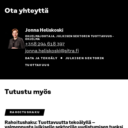
Ota yhteyttä
Siirry
Jonna Heliskoski
henkilön
OHJELMAJOHTAJA, JULKISEN SEKTORIN TUOTTAVUUS -
sivulle
OHJELMA
+358 294 618 397
jonna.heliskoski@sitra.fi
DATA JA TEKOÄLY
JULKISEN SEKTORIN
TUOTTAVUUS
Tutustu myös
RAHOITUSHAKU
Rahoitushaku: Tuottavuutta tekoälyllä –
valmennusta julkiselle sektorille uudistumisen tueksi