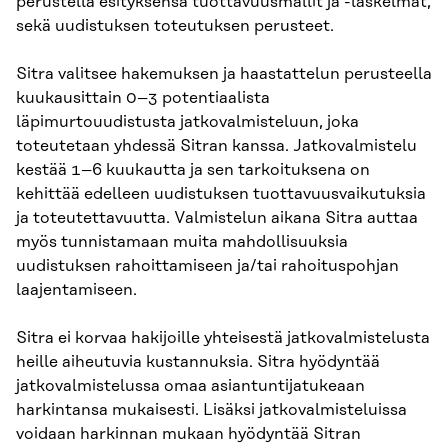
perustella esityksensä tuottavuusmallit ja -laskelmat,
sekä uudistuksen toteutuksen perusteet.
Sitra valitsee hakemuksen ja haastattelun perusteella
kuukausittain 0–3 potentiaalista
läpimurtouudistusta jatkovalmisteluun, joka
toteutetaan yhdessä Sitran kanssa. Jatkovalmistelu
kestää 1–6 kuukautta ja sen tarkoituksena on
kehittää edelleen uudistuksen tuottavuusvaikutuksia
ja toteutettavuutta. Valmistelun aikana Sitra auttaa
myös tunnistamaan muita mahdollisuuksia
uudistuksen rahoittamiseen ja/tai rahoituspohjan
laajentamiseen.
Sitra ei korvaa hakijoille yhteisestä jatkovalmistelusta
heille aiheutuvia kustannuksia. Sitra hyödyntää
jatkovalmistelussa omaa asiantuntijatukeaan
harkintansa mukaisesti. Lisäksi jatkovalmisteluissa
voidaan harkinnan mukaan hyödyntää Sitran