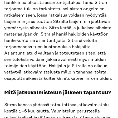
hankkimaa ulkoista asiantuntijatukea. Tämä Sitran
tarjoama tuki on tarkoitettu sellaisten ongelmien
ratkaisemiseen, jossa ratkaisua voidaan hyödyntää
laajemmin ja se tuottaa Sitralle laajemmin jaettavaa
ymmärrystä aiheesta. Sitra kerää ja julkaisee aiheista
materiaalipankin. Sitra ei hanki hakijoiden käyttöön
hankekohtaisia asiantuntijoita. Sitra ei veloita
tarjoamaansa tuen kustannuksia hakijoilta.
Asiantuntijatuki valitaan ja toteutetaan siten, että
sen tuloksia voidaan jakaa avoimesti myös muiden
toimijoiden käyttöön. Hakijalla ja Sitralla on oikeus
vetäytyä jatkovalmistelusta milloin tahansa, toista
osapuolta aikeesta kuitenkin etukäteen informoiden.
Mitä jatkovalmistelun jälkeen tapahtuu?
Sitran kanssa yhdessä toteutettava jatkovalmistelu
kestää 1–6 kuukautta. Valmistelun perusteella
potentiaaliset ja riittävän korkean tuottavuushyödyn