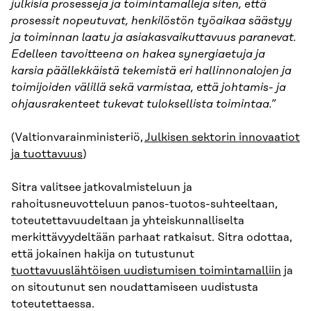
julkisia prosesseja ja toimintamalleja siten, että
prosessit nopeutuvat, henkilöstön työaikaa säästyy
ja toiminnan laatu ja asiakasvaikuttavuus paranevat.
Edelleen tavoitteena on hakea synergiaetuja ja
karsia päällekkäistä tekemistä eri hallinnonalojen ja
toimijoiden välillä sekä varmistaa, että johtamis- ja
ohjausrakenteet tukevat tuloksellista toimintaa.”
(Valtionvarainministeriö,
Julkisen sektorin innovaatiot
ja tuottavuus
)
Sitra valitsee jatkovalmisteluun ja
rahoitusneuvotteluun panos-tuotos-suhteeltaan,
toteutettavuudeltaan ja yhteiskunnalliselta
merkittävyydeltään parhaat ratkaisut. Sitra odottaa,
että jokainen hakija on tutustunut
tuottavuuslähtöisen uudistumisen toimintamalliin
ja
on sitoutunut sen noudattamiseen uudistusta
toteutettaessa.