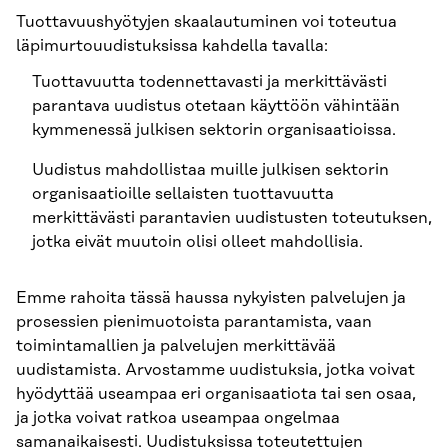
Tuottavuushyötyjen skaalautuminen voi toteutua
läpimurtouudistuksissa kahdella tavalla:
Tuottavuutta todennettavasti ja merkittävästi
parantava uudistus otetaan käyttöön vähintään
kymmenessä julkisen sektorin organisaatioissa.
Uudistus mahdollistaa muille julkisen sektorin
organisaatioille sellaisten tuottavuutta
merkittävästi parantavien uudistusten toteutuksen,
jotka eivät muutoin olisi olleet mahdollisia.
Emme rahoita tässä haussa nykyisten palvelujen ja
prosessien pienimuotoista parantamista, vaan
toimintamallien ja palvelujen merkittävää
uudistamista. Arvostamme uudistuksia, jotka voivat
hyödyttää useampaa eri organisaatiota tai sen osaa,
ja jotka voivat ratkoa useampaa ongelmaa
samanaikaisesti. Uudistuksissa toteutettujen