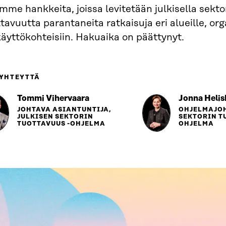
mme hankkeita, joissa levitetään julkisella sektor
tavuutta parantaneita ratkaisuja eri alueille, org
käyttökohteisiin. Hakuaika on päättynyt.
 YHTEYTTÄ
Tommi Vihervaara
Jonna Helis
JOHTAVA ASIANTUNTIJA,
OHJELMAJOH
JULKISEN SEKTORIN
SEKTORIN T
TUOTTAVUUS -OHJELMA
OHJELMA