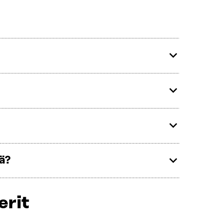
ä?
erit