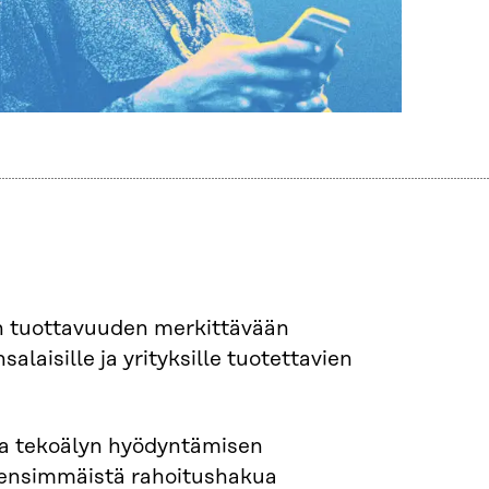
in tuottavuuden merkittävään
laisille ja yrityksille tuotettavien
a tekoälyn hyödyntämisen
 ensimmäistä rahoitushakua