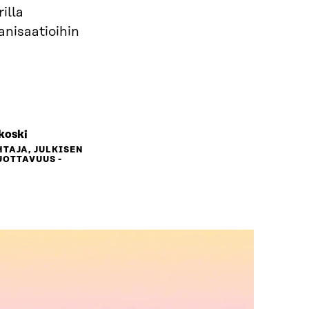
illa
anisaatioihin
koski
TAJA, JULKISEN
UOTTAVUUS -