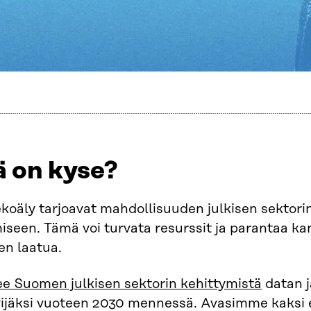
ä on kyse?
ekoäly tarjoavat mahdollisuuden julkisen sektor
seen. Tämä voi turvata resurssit ja parantaa kansa
en laatua.
ee Suomen julkisen sektorin kehittymistä
datan j
vijäksi vuoteen 2030 mennessä. Avasimme kaksi