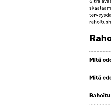
Sitra ava
skaalaami
terveysda
rahoitus
Raho
Mitä od
Mitä ed
Rahoitu