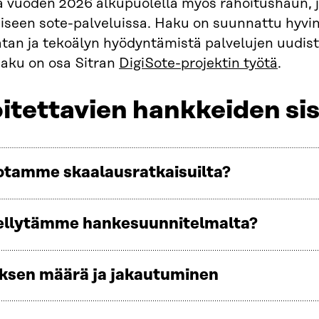
a vuoden 2026 alkupuolella myös rahoitushaun, j
seen sote-palveluissa. Haku on suunnattu hyvinvoi
tan ja tekoälyn hyödyntämistä palvelujen uudi
haku on osa Sitran
DigiSote-projektin työtä
.
itettavien hankkeiden sis
otamme skaalausratkaisuilta?
ellytämme hankesuunnitelmalta?
ksen määrä ja jakautuminen