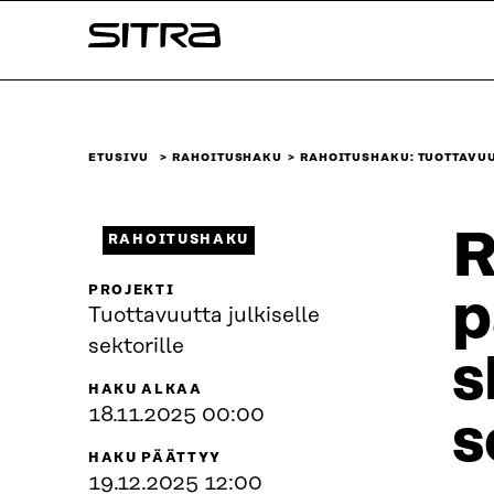
Siirry
Sitra
suoraan
sisältöön
↓
ETUSIVU
RAHOITUSHAKU
RAHOITUSHAKU: TUOTTAVU
R
RAHOITUSHAKU
PROJEKTI
p
Tuottavuutta julkiselle
sektorille
s
HAKU ALKAA
18.11.2025 00:00
s
HAKU PÄÄTTYY
19.12.2025 12:00