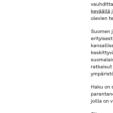
vauhditta
keväällä
olevien t
Suomen j
erityises
kansallis
keskittyv
suomalais
ratkaisut
ympärist
Haku on s
parantane
joilla on