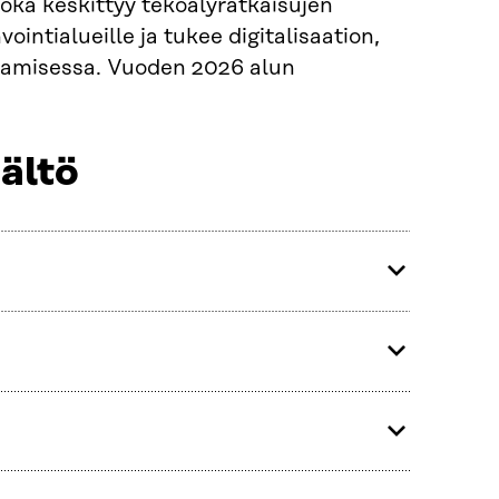
oka keskittyy tekoälyratkaisujen
ntialueille ja tukee digitalisaation,
stamisessa. Vuoden 2026 alun
ältö