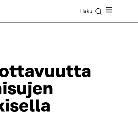
Valikko
Haku
ottavuutta
aisujen
isella