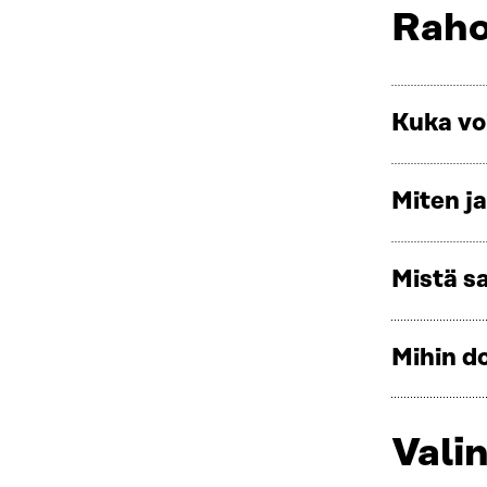
Raho
Kuka vo
Miten j
Mistä sa
Mihin d
Valin