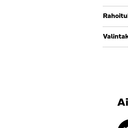
Rahoitu
Valintak
A