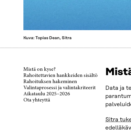
Kuva: Topias Dean, Sitra
Mist
Mistä on kyse?
Rahoitettavien hankkeiden sisältö
Rahoituksen hakeminen
Data ja t
Valintaprosessi ja valintakriteerit
Aikataulu 2025–2026
parantumi
Ota yhteyttä
palveluid
Sitra tuk
edelläkä