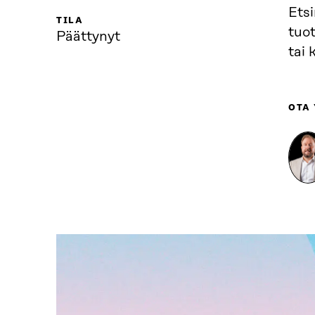
Etsi
TILA
tuot
Päättynyt
tai 
OTA