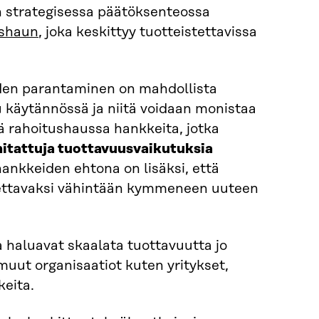
n strategisessa päätöksenteossa
ushaun
, joka keskittyy tuotteistettavissa
uden parantaminen on mahdollista
tu käytännössä ja niitä voidaan monistaa
ä rahoitushaussa hankkeita, jotka
itattuja tuottavuusvaikutuksia
hankkeiden ehtona on lisäksi, että
otettavaksi vähintään kymmeneen uuteen
a haluavat skaalata tuottavuutta jo
muut organisaatiot kuten yritykset,
keita.