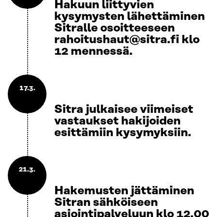
Hakuun liittyvien
kysymysten lähettäminen
Sitralle osoitteeseen
rahoitushaut@sitra.fi klo
12 mennessä.
17.3.
Sitra julkaisee viimeiset
vastaukset hakijoiden
esittämiin kysymyksiin.
21.3.
Hakemusten jättäminen
Sitran sähköiseen
asiointipalveluun klo 12.00