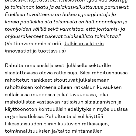
prosessit nopeutuvat, henkilöstön työaikaa säästyy
ja toiminnan laatu ja asiakasvaikuttavuus paranevat.
Edelleen tavoitteena on hakea synergiaetuja ja
karsia päällekkäistä tekemistä eri hallinnonalojen ja
toimijoiden välillä sekä varmistaa, että johtamis- ja
ohjausrakenteet tukevat tuloksellista toimintaa.
”
(Valtionvarainministeriö,
Julkisen sektorin
innovaatiot ja tuottavuus
)
Rahoitamme ensisijaisesti julkiselle sektorille
skaalattavissa olevia ratkaisuja. Siksi rahoitushaussa
rahoitetut hankkeet sitoutuvat julkaisemaan
rahoituksen kohteena olleen ratkaisun kuvauksen
sellaisessa muodossa ja kattavuudessa, joka
mahdollistaa vastaavan ratkaisun skaalaamisen ja
käyttöönoton kohtuullisin edellytyksin myös uusissa
organisaatioissa. Rahoitusta ei voi käyttää
liikesalaisuuden piiriin kuuluvien ratkaisujen,
toiminnallisuuksien ja/tai toimintamallien