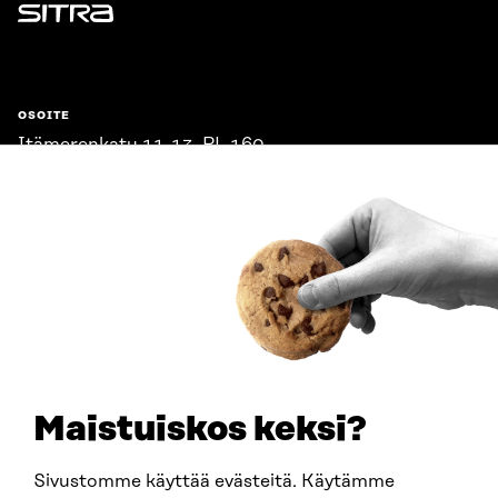
Sitra
OSOITE
Itämerenkatu 11-13, PL 160,
00181 Helsinki
Saapumisohjeet
Y-TUNNUS
0202132-3
PUHELIN
+358 294 618 991
SÄHKÖPOSTI
etunimi.sukunimi@sitra.fi
sitra@sitra.fi
Maistuiskos keksi?
Sivustomme käyttää evästeitä. Käytämme