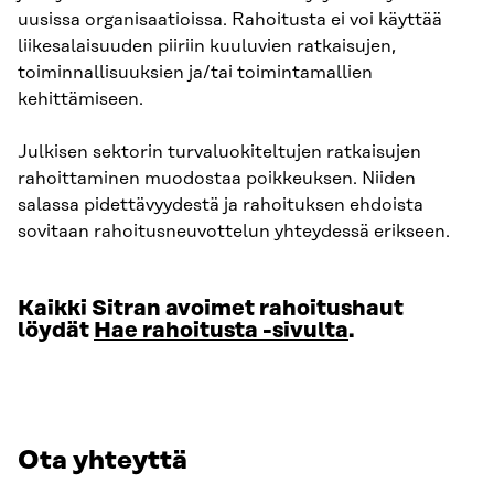
uusissa organisaatioissa. Rahoitusta ei voi käyttää
liikesalaisuuden piiriin kuuluvien ratkaisujen,
toiminnallisuuksien ja/tai toimintamallien
kehittämiseen.
Julkisen sektorin turvaluokiteltujen ratkaisujen
rahoittaminen muodostaa poikkeuksen. Niiden
salassa pidettävyydestä ja rahoituksen ehdoista
sovitaan rahoitusneuvottelun yhteydessä erikseen.
Kaikki Sitran avoimet rahoitushaut
löydät
Hae rahoitusta -sivulta
.
Ota yhteyttä