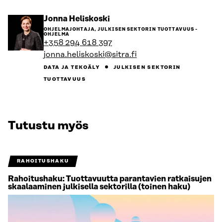
Siirry
Jonna Heliskoski
henkilön
OHJELMAJOHTAJA, JULKISEN SEKTORIN TUOTTAVUUS -
sivulle
OHJELMA
+358 294 618 397
jonna.heliskoski@sitra.fi
DATA JA TEKOÄLY
JULKISEN SEKTORIN
TUOTTAVUUS
Tutustu myös
RAHOITUSHAKU
Rahoitushaku: Tuottavuutta parantavien ratkaisujen
skaalaaminen julkisella sektorilla (toinen haku)