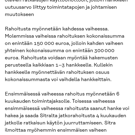
olevien ratkaisujen käyttöönottoon, jolloin hankkeen
uutuusarvo liittyy toimintatapojen ja johtamisen
muutokseen
Rahoitusta myönnetään kahdessa vaiheessa.
Molemmissa vaiheissa rahoituksen kokonaissumma
on enintään 150 000 euroa, jolloin kahden vaiheen
yhteinen kokonaissumma on enintään 300 000
euroa. Rahoitusta voidaan myöntää hakemusten
perusteella kaikkiaan 1–3 hankkeelle. Kullekin
hankkeelle myönnettävän rahoituksen osuus
kokonaissummasta voi vaihdella hankkeittain.
Ensimmäisessä vaiheessa rahoitus myönnetään 6
kuukauden toimintajaksolle. Toisessa vaiheessa
ensimmäisessä vaiheessa rahoitusta saanut hanke voi
hakea ja saada Sitralta jatkorahoitusta 4 kuukauden
jatkolle ratkaisun käytön juurruttamiseen. Sitra
ilmoittaa myöhemmin ensimmäisen vaiheen