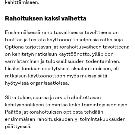
kehittämiseen.
Rahoituksen kaksi vaihetta
Ensimmäisessä rahoitusvaiheessa tavoitteena on
tuottaa ja testata käyttöönottokelpoisia ratkaisuja.
Optiona tarjottavan jatkorahoitusvaiheen tavoitteena
on kehitetyn ratkaisun käyttöönotto, ylläpidon
varmistaminen ja tuloksellisuuden todentaminen.
Lisäksi luodaan edellytykset skaalautumiseen, eli
ratkaisun käyttöönottoon myös muissa siitä
hyötyvissä organisaatioissa.
Sitra tukee, seuraa ja arvioi rahoitettavan
kehityshankkeen toimintaa koko toimintajakson ajan.
Päätös jatkorahoituksen optiosta tehdään
ensimmäisen rahoituskauden 5. toimintakuukauden
päättyessä.