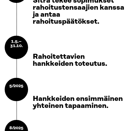
Sitra tekee sopimukset
rahoitustensaajien kanssa
ja antaa
rahoituspäätökset.
1.5.–
31.10.
Rahoitettavien
hankkeiden toteutus.
5/2025
Hankkeiden ensimmäinen
yhteinen tapaaminen.
8/2025