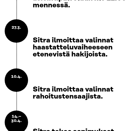
mennessä.
27.3.
Sitra ilmoittaa valinnat
haastatteluvaiheeseen
etenevistä hakijoista.
10.4.
Sitra ilmoittaa valinnat
rahoitustensaajista.
14.–
30.4.