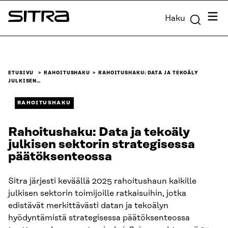
Siirry
Valik
Haku
suoraan
Sitra
sisältöön
↓
ETUSIVU
RAHOITUSHAKU
RAHOITUSHAKU: DATA JA TEKOÄLY
JULKISEN…
RAHOITUSHAKU
Rahoitushaku: Data ja tekoäly
julkisen sektorin strategisessa
päätöksenteossa
Sitra järjesti keväällä 2025 rahoitushaun kaikille
julkisen sektorin toimijoille ratkaisuihin, jotka
edistävät merkittävästi datan ja tekoälyn
hyödyntämistä strategisessa päätöksenteossa