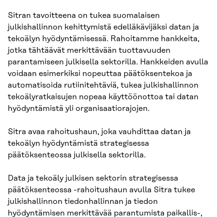
Sitran tavoitteena on tukea suomalaisen
julkishallinnon kehittymistä edelläkävijäksi datan ja
tekoälyn hyödyntämisessä. Rahoitamme hankkeita,
jotka tähtäävät merkittävään tuottavuuden
parantamiseen julkisella sektorilla. Hankkeiden avulla
voidaan esimerkiksi nopeuttaa päätöksentekoa ja
automatisoida rutiinitehtäviä, tukea julkishallinnon
tekoälyratkaisujen nopeaa käyttöönottoa tai datan
hyödyntämistä yli organisaatiorajojen.
Sitra avaa rahoitushaun, joka vauhdittaa datan ja
tekoälyn hyödyntämistä strategisessa
päätöksenteossa julkisella sektorilla.
Data ja tekoäly julkisen sektorin strategisessa
päätöksenteossa -rahoitushaun avulla Sitra tukee
julkishallinnon tiedonhallinnan ja tiedon
hyödyntämisen merkittävää parantumista paikallis-,