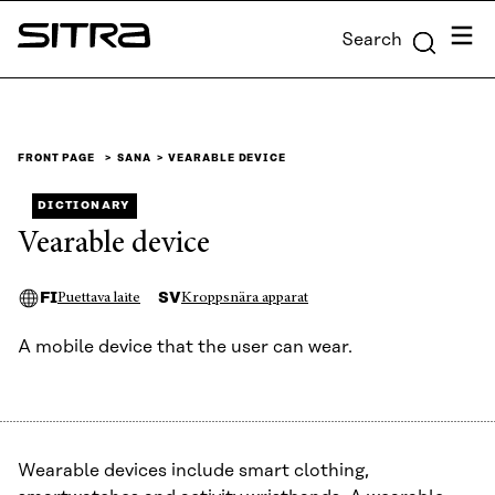
Skip to
Menu
Search
content
Sitra
↓
FRONT PAGE
SANA
VEARABLE DEVICE
DICTIONARY
Vearable device
FI
SV
Puettava laite
Kroppsnära apparat
A mobile device that the user can wear.
Wearable devices include smart clothing,