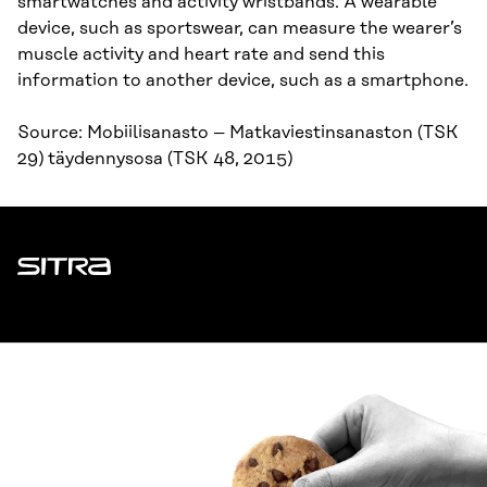
smartwatches and activity wristbands. A wearable
device, such as sportswear, can measure the wearer’s
muscle activity and heart rate and send this
information to another device, such as a smartphone.
Source: Mobiilisanasto – Matkaviestinsanaston (TSK
29) täydennysosa (TSK 48, 2015)
Sitra
ADDRESS
Itämerenkatu 11-13, PO Box 160,
00181 Helsinki
How to get to Sitra?
BUSINESS ID