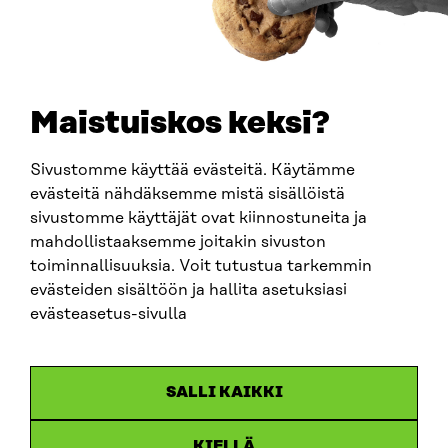
0202132-3
TELEPHONE
+358 294 618 991
EMAIL
Maistuiskos keksi?
firstname.lastname@sitra.fi
sitra@sitra.fi
Sivustomme käyttää evästeitä. Käytämme
evästeitä nähdäksemme mistä sisällöistä
sivustomme käyttäjät ovat kiinnostuneita ja
SITRA ON SOCIAL MEDIA
mahdollistaaksemme joitakin sivuston
toiminnallisuuksia. Voit tutustua tarkemmin
LinkedIn
evästeiden sisältöön ja hallita asetuksiasi
Instagram
evästeasetus-sivulla
YouTube
SALLI KAIKKI
KIELLÄ