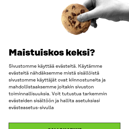
How to get to Sitra?
BUSINESS ID
0202132-3
TELEPHONE
+358 294 618 991
EMAIL
Maistuiskos keksi?
firstname.lastname@sitra.fi
sitra@sitra.fi
Sivustomme käyttää evästeitä. Käytämme
evästeitä nähdäksemme mistä sisällöistä
sivustomme käyttäjät ovat kiinnostuneita ja
SITRA ON SOCIAL MEDIA
mahdollistaaksemme joitakin sivuston
toiminnallisuuksia. Voit tutustua tarkemmin
LinkedIn
evästeiden sisältöön ja hallita asetuksiasi
Instagram
evästeasetus-sivulla
YouTube