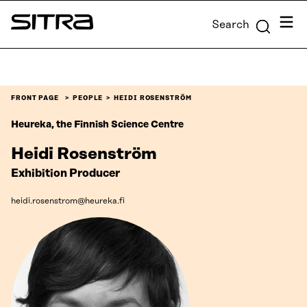
Skip to
Menu
Search
content
Sitra
↓
FRONT PAGE
PEOPLE
HEIDI ROSENSTRÖM
Heureka, the Finnish Science Centre
Heidi Rosenström
Exhibition Producer
heidi.rosenstrom@heureka.fi