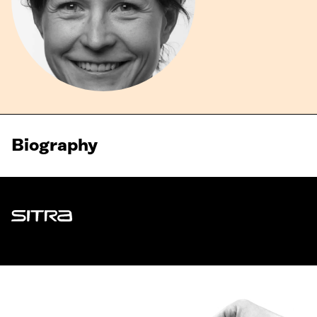
Biography
Sitra
ADDRESS
Itämerenkatu 11-13, PO Box 160,
00181 Helsinki