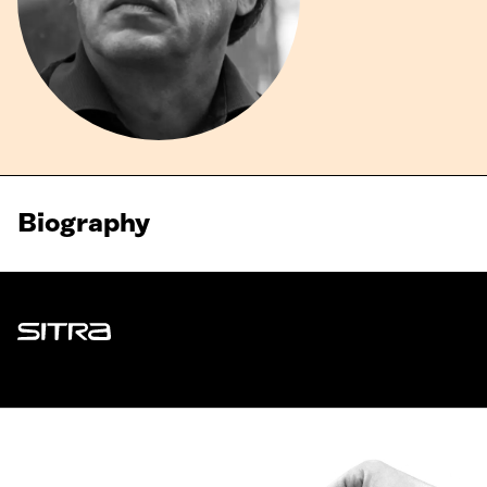
Biography
Sitra
ADDRESS
Itämerenkatu 11-13, PO Box 160,
00181 Helsinki