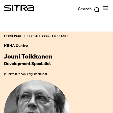
Skip to
Menu
Search
content
Sitra
↓
FRONT PAGE
PEOPLE
JOUNI TOIKKANEN
KEHA Centre
Jouni Toikkanen
Development Specialist
jouni.toikkanen@ely-keskus.fi