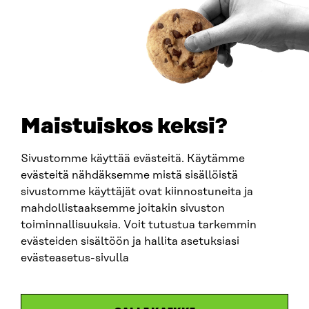
How to get to Sitra?
BUSINESS ID
0202132-3
TELEPHONE
+358 294 618 991
EMAIL
Maistuiskos keksi?
firstname.lastname@sitra.fi
sitra@sitra.fi
Sivustomme käyttää evästeitä. Käytämme
evästeitä nähdäksemme mistä sisällöistä
sivustomme käyttäjät ovat kiinnostuneita ja
SITRA ON SOCIAL MEDIA
mahdollistaaksemme joitakin sivuston
toiminnallisuuksia. Voit tutustua tarkemmin
LinkedIn
evästeiden sisältöön ja hallita asetuksiasi
Instagram
evästeasetus-sivulla
YouTube