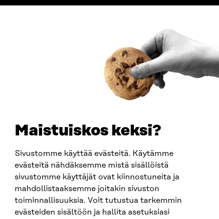
ADDRESS
Itämerenkatu 11-13, PO Box 160,
00181 Helsinki
How to get to Sitra?
BUSINESS ID
0202132-3
TELEPHONE
+358 294 618 991
EMAIL
Maistuiskos keksi?
firstname.lastname@sitra.fi
sitra@sitra.fi
Sivustomme käyttää evästeitä. Käytämme
evästeitä nähdäksemme mistä sisällöistä
sivustomme käyttäjät ovat kiinnostuneita ja
SITRA ON SOCIAL MEDIA
mahdollistaaksemme joitakin sivuston
toiminnallisuuksia. Voit tutustua tarkemmin
LinkedIn
evästeiden sisältöön ja hallita asetuksiasi