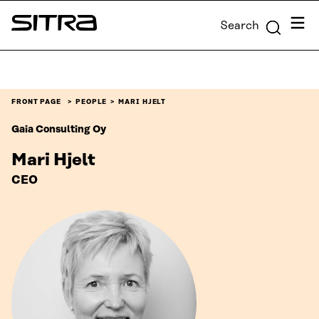
Skip to
Menu
Search
content
Sitra
↓
FRONT PAGE
PEOPLE
MARI HJELT
Gaia Consulting Oy
Mari Hjelt
CEO