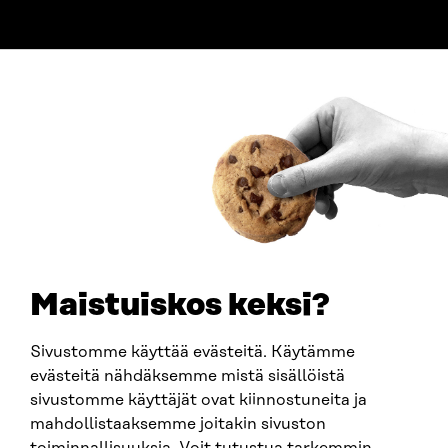
ADDRESS
Itämerenkatu 11-13, PO Box 160,
00181 Helsinki
How to get to Sitra?
BUSINESS ID
0202132-3
TELEPHONE
+358 294 618 991
EMAIL
Maistuiskos keksi?
firstname.lastname@sitra.fi
sitra@sitra.fi
Sivustomme käyttää evästeitä. Käytämme
evästeitä nähdäksemme mistä sisällöistä
sivustomme käyttäjät ovat kiinnostuneita ja
SITRA ON SOCIAL MEDIA
mahdollistaaksemme joitakin sivuston