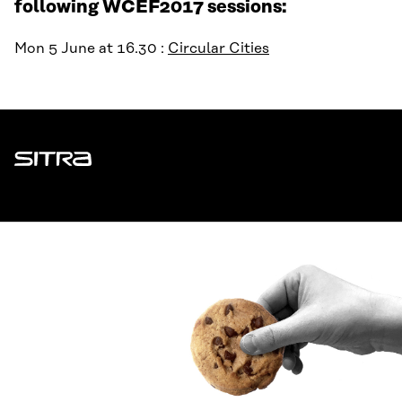
following WCEF2017 sessions:
Mon 5 June at 16.30 :
Circular Cities
Sitra
ADDRESS
Itämerenkatu 11-13, PO Box 160,
00181 Helsinki
How to get to Sitra?
BUSINESS ID
0202132-3
TELEPHONE