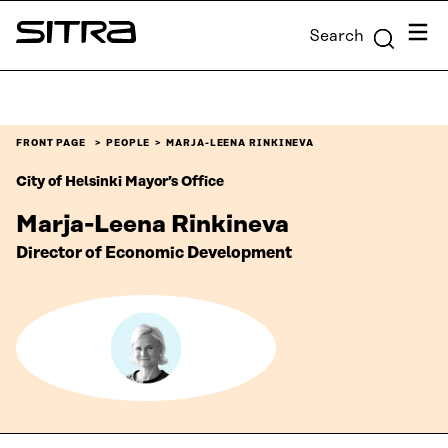
Skip to
Menu
Search
content
Sitra
↓
FRONT PAGE
PEOPLE
MARJA-LEENA RINKINEVA
City of Helsinki Mayor’s Office
Marja-Leena Rinkineva
Director of Economic Development