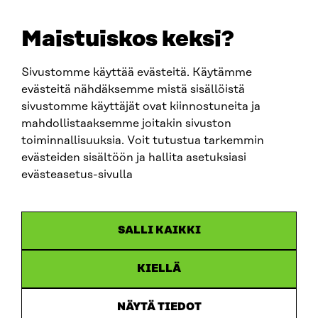
+358 294 618 991
EMAIL
Maistuiskos keksi?
firstname.lastname@sitra.fi
sitra@sitra.fi
Sivustomme käyttää evästeitä. Käytämme
evästeitä nähdäksemme mistä sisällöistä
sivustomme käyttäjät ovat kiinnostuneita ja
SITRA ON SOCIAL MEDIA
mahdollistaaksemme joitakin sivuston
toiminnallisuuksia. Voit tutustua tarkemmin
LinkedIn
evästeiden sisältöön ja hallita asetuksiasi
Instagram
evästeasetus-sivulla
YouTube
SALLI KAIKKI
KIELLÄ
Data protection
Cookie settings
NÄYTÄ TIEDOT
Reporting channel